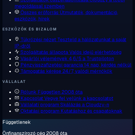
megoldással szemben
Összes erőforrás
Útmutatók, dokumentáció,
eszközök, hírek
ESZKÖZÖK ÉS BIZALOM
Tükrözési nézet
Teszteld a hálózatunkat a saját
IP-dről
Szolgáltatás állapota
Valós idejű elérhetőség
Vásárlói vélemények
4,6/5 a Trustpiloton
Pénzvisszafizetési garancia
14 nap, kérdés nélkül
Támogatás kérése
24/7, valódi mérnökök
VÁLLALAT
Rólunk
Független 2008 óta
Kapcsolat
Vegye fel velünk a kapcsolatot
Vállalati program
Skálázás a Cloudzy-n
Oktatási program
Kutatáshoz és csapatoknak
Függetlenek
Önfinanszírozó cég 2008 óta