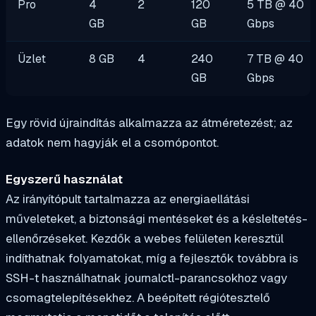
Pro
4
2
120
5 TB @ 40
GB
GB
Gbps
Üzlet
8 GB
4
240
7 TB @ 40
GB
Gbps
Egy rövid újraindítás alkalmazza az átméretezést; az
adatok nem hagyják el a csomópontot.
Egyszerű használat
Az irányítópult tartalmazza az energiaellátási
műveleteket, a biztonsági mentéseket és a késleltetés-
ellenőrzéseket. Kezdők a webes felületen keresztül
indíthatnak folyamatokat, míg a fejlesztők továbbra is
SSH-t használhatnak journalctl-parancsokhoz vagy
csomagtelepítésekhez. A beépített régiótesztelő