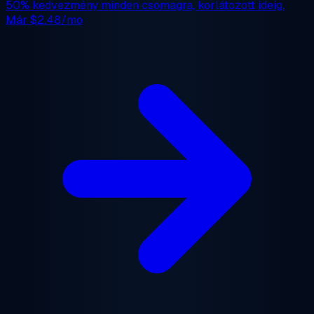
50% kedvezmény
minden csomagra, korlátozott ideig.
Már
$2.48/mo