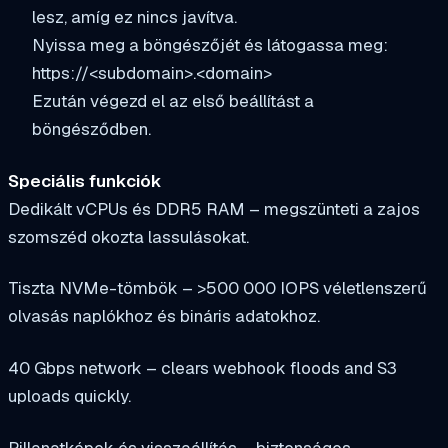
lesz, amíg ez nincs javítva.
Nyissa meg a böngészőjét és látogassa meg:
https://<subdomain>.<domain>
Ezután végezd el az első beállítást a
böngésződben.
Speciális funkciók
Dedikált vCPUs és DDR5 RAM – megszünteti a zajos
szomszéd okozta lassulásokat.
Tiszta NVMe-tömbök – >500 000 IOPS véletlenszerű
olvasás naplókhoz és bináris adatokhoz.
40 Gbps network – clears webhook floods and S3
uploads quickly.
Pillanatképek és visszaállítás – biztonságos