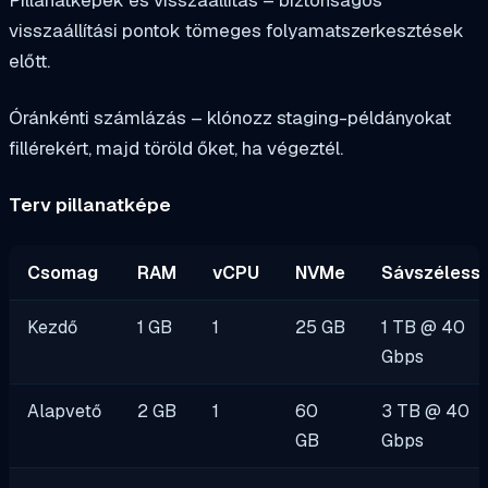
visszaállítási pontok tömeges folyamatszerkesztések
előtt.
Óránkénti számlázás – klónozz staging-példányokat
fillérekért, majd töröld őket, ha végeztél.
Terv pillanatképe
Csomag
RAM
vCPU
NVMe
Sávszéless
Kezdő
1 GB
1
25 GB
1 TB @ 40
Gbps
Alapvető
2 GB
1
60
3 TB @ 40
GB
Gbps