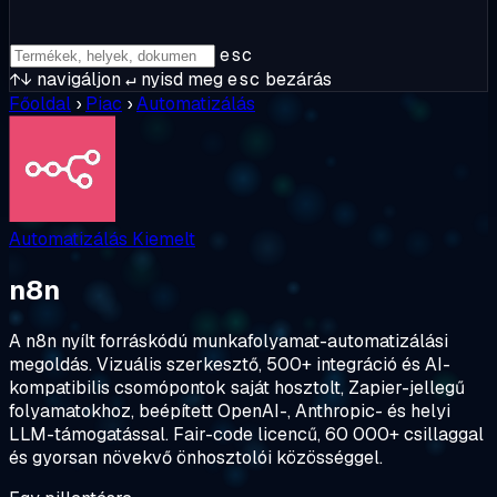
esc
↑↓
navigáljon
↵
nyisd meg
esc
bezárás
Főoldal
›
Piac
›
Automatizálás
Automatizálás
Kiemelt
n8n
A n8n nyílt forráskódú munkafolyamat-automatizálási
megoldás. Vizuális szerkesztő, 500+ integráció és AI-
kompatibilis csomópontok saját hosztolt, Zapier-jellegű
folyamatokhoz, beépített OpenAI-, Anthropic- és helyi
LLM-támogatással. Fair-code licencű, 60 000+ csillaggal
és gyorsan növekvő önhosztolói közösséggel.