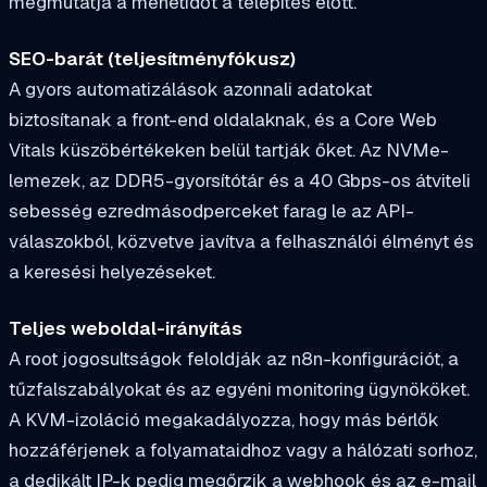
megmutatja a menetidőt a telepítés előtt.
SEO-barát (teljesítményfókusz)
A gyors automatizálások azonnali adatokat
biztosítanak a front-end oldalaknak, és a Core Web
Vitals küszöbértékeken belül tartják őket. Az NVMe-
lemezek, az DDR5-gyorsítótár és a 40 Gbps-os átviteli
sebesség ezredmásodperceket farag le az API-
válaszokból, közvetve javítva a felhasználói élményt és
a keresési helyezéseket.
Teljes weboldal-irányítás
A root jogosultságok feloldják az n8n-konfigurációt, a
tűzfalszabályokat és az egyéni monitoring ügynököket.
A KVM-izoláció megakadályozza, hogy más bérlők
hozzáférjenek a folyamataidhoz vagy a hálózati sorhoz,
a dedikált IP-k pedig megőrzik a webhook és az e-mail