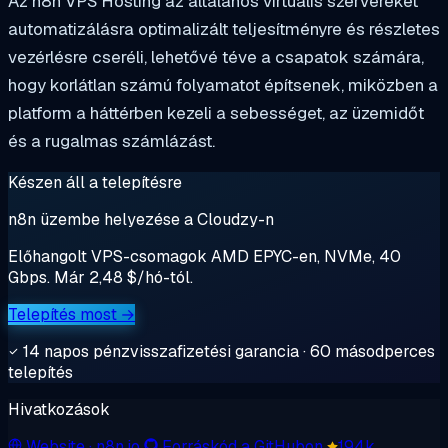
Az n8n VPS Hosting az általános virtuális szervereket
automatizálásra optimalizált teljesítményre és részletes
vezérlésre cseréli, lehetővé téve a csapatok számára,
hogy korlátlan számú folyamatot építsenek, miközben a
platform a háttérben kezeli a sebességet, az üzemidőt
és a rugalmas számlázást.
Készen áll a telepítésre
n8n üzembe helyezése a Cloudzy-n
Előhangolt VPS-csomagok AMD EPYC-en, NVMe, 40
Gbps. Már 2,48 $/hó-tól.
Telepítés most →
14 napos pénzvisszafizetési garancia · 60 másodperces
telepítés
Hivatkozások
Website
· n8n.io
Forráskód a GitHubon
194k