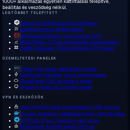
1000+ alkalmazás egyetlen kattintással telepítve,
beállítás és vesződség nélkül.
LEGTÖBBET TELEPÍTETT
MikroTik CHR
RouterOS a felhőben
aaPanel
Könnyű tárhelypanel
WireGuard
Modern, gyors kernel VPN
MetaTrader 4
Forex kereskedés alapstandard
Hiddify Manager
Többprotokollú VPN panel
ÜZEMELTETÉSI PANELEK
Plesk
Full-stack webtárhely panel
FastPanel
Ingyenes, gyors szerverpanel
CloudPanel
PHP és Node.js panel
cPanel
A klasszikus tárhelypanel
VPN ÉS ESZKÖZÖK
OpenVPN AS
Saját üzemeltetésű VPN szerver
Docker
Konténer-futtatókörnyezet, azonnal kész
MTProto Proxy
Telegram-natív proxy
BlueStacks
Android appok VPS-en