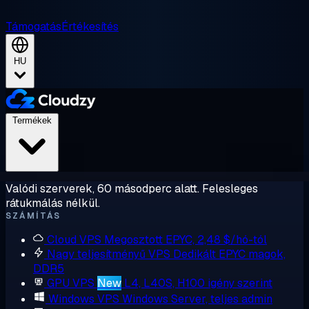
Támogatás
Értékesítés
HU
Termékek
Valódi szerverek, 60 másodperc alatt. Felesleges
rátukmálás nélkül.
SZÁMÍTÁS
Cloud VPS
Megosztott EPYC, 2,48 $/hó-tól
Nagy teljesítményű VPS
Dedikált EPYC magok,
DDR5
GPU VPS
New
L4, L40S, H100 igény szerint
Windows VPS
Windows Server, teljes admin