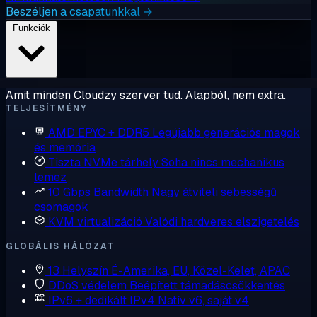
Beszéljen a csapatunkkal →
Funkciók
Amit minden Cloudzy szerver tud. Alapból, nem extra.
TELJESÍTMÉNY
AMD EPYC + DDR5
Legújabb generációs magok
és memória
Tiszta NVMe tárhely
Soha nincs mechanikus
lemez
10 Gbps Bandwidth
Nagy átviteli sebességű
csomagok
KVM virtualizáció
Valódi hardveres elszigetelés
GLOBÁLIS HÁLÓZAT
13 Helyszín
É-Amerika, EU, Közel-Kelet, APAC
DDoS védelem
Beépített támadáscsökkentés
IPv6 + dedikált IPv4
Natív v6, saját v4