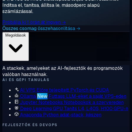
Indítsa el, tanítsa, állítsa le, másodperc alapú
számlázással.
Próbálja ki 1 órán át ingyen →
Összes csomag összehasonlítása →
Megoldások
A stackek, amelyeket az AI-fejlesztők és programozók
valóban használnak.
AI ÉS GÉPI TANULÁS
AI VPS
Előre telepített PyTorch és CUDA
Ollama
New
Futtass LLM-eket a saját VPS-eden
Jupyter Notebooks
Notebookok a szervereden
Deep Learning GPU
Taníts L4, L40S, H100 GPU-n
Anaconda
Python adat-stack, készen
FEJLESZTŐK ÉS DEVOPS