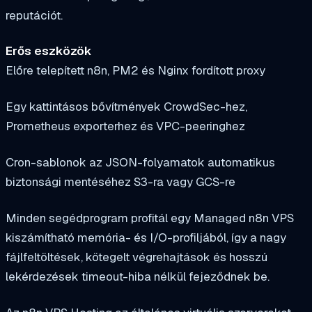
reputációt.
Erős eszközök
Előre telepített n8n, PM2 és Nginx fordított proxy
Egy kattintásos bővítmények CrowdSec-hez,
Prometheus exporterhez és VPC-peeringhez
Cron-sablonok az JSON-folyamatok automatikus
biztonsági mentéséhez S3-ra vagy GCS-re
Minden segédprogram profitál egy Managed n8n VPS
kiszámítható memória- és I/O-profiljából, így a nagy
fájlfeltöltések, kötegelt végrehajtások és hosszú
lekérdezések timeout-hiba nélkül fejeződnek be.