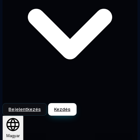
Bejelentkezés
Kezdés
Magyar