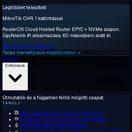
Legtöbbet telepített
MikroTik CHR, 1 kattintással
RouterOS Cloud Hosted Router EPYC + NVMe alapon.
Ügyfeleink #1 alkalmazása. 60 másodperc alatt él.
MikroTik CHR indítása →
Teljes marketplace megtekintése →
Árazás
Erőforrások
Útmutatók és a független felhő mögötti csapat.
TANULJ
Blog
Útmutatók és mérnöki jegyzetek
Tudásbázis
Lépésről lépésre útmutatók
Hírszoba
Sajtó és bejelentések
Szolgáltatók összehasonlítása
Cloudzy a többi