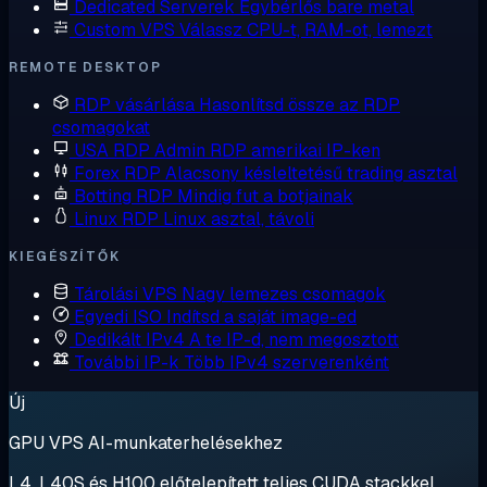
Dedicated Serverek
Egybérlős bare metal
Custom VPS
Válassz CPU-t, RAM-ot, lemezt
REMOTE DESKTOP
RDP vásárlása
Hasonlítsd össze az RDP
csomagokat
USA RDP
Admin RDP amerikai IP-ken
Forex RDP
Alacsony késleltetésű trading asztal
Botting RDP
Mindig fut a botjainak
Linux RDP
Linux asztal, távoli
KIEGÉSZÍTŐK
Tárolási VPS
Nagy lemezes csomagok
Egyedi ISO
Indítsd a saját image-ed
Dedikált IPv4
A te IP-d, nem megosztott
További IP-k
Több IPv4 szerverenként
Új
GPU VPS AI-munkaterhelésekhez
L4, L40S és H100 előtelepített teljes CUDA stackkel.