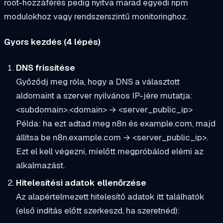
root-hozzáférés pedig nyitva marad egyedi npm
modulokhoz vagy rendszerszintű monitoringhoz.
Gyors kezdés (4 lépés)
DNS frissítése
Győződj meg róla, hogy a DNS a választott
aldomaint a szerver nyilvános IP-jére mutatja:
<subdomain>.<domain> → <server_public_ip>
Példa: ha ezt adtad meg
n8n
és
example.com
, majd
állítsa be
n8n.example.com → <server_public_ip>
.
Ezt el kell végezni, mielőtt megpróbálod elérni az
alkalmazást.
Hitelesítési adatok ellenőrzése
Az alapértelmezett hitelesítő adatok itt találhatók
(első indítás előtt szerkeszd, ha szeretnéd):