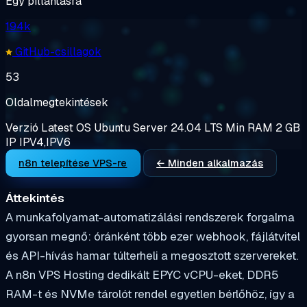
Egy pillantásra
194k
GitHub-csillagok
53
Oldalmegtekintések
Verzió
Latest
OS
Ubuntu Server 24.04 LTS
Min RAM
2 GB
IP
IPV4,IPV6
n8n telepítése VPS-re
← Minden alkalmazás
Áttekintés
A munkafolyamat-automatizálási rendszerek forgalma
gyorsan megnő: óránként több ezer webhook, fájlátvitel
és API-hívás hamar túlterheli a megosztott szervereket.
A n8n VPS Hosting dedikált EPYC vCPU-eket, DDR5
RAM-t és NVMe tárolót rendel egyetlen bérlőhöz, így a