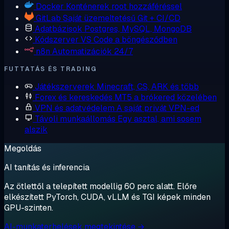
Docker
Konténerek root hozzáféréssel
GitLab
Saját üzemeltetésű Git + CI/CD
Adatbázisok
Postgres, MySQL, MongoDB
Kódszerver
VS Code a böngésződben
n8n
Automatizációk 24/7
FUTTATÁS ÉS TRADING
Játékszerverek
Minecraft, CS, ARK és több
Forex és kereskedés
MT5 a brókered közelében
VPN és adatvédelem
A saját privát VPN-ed
Távoli munkaállomás
Egy asztal, ami sosem
alszik
Megoldás
AI tanítás és inferencia
Az ötlettől a telepített modellig 60 perc alatt. Előre
elkészített PyTorch, CUDA, vLLM és TGI képek minden
GPU-szinten.
AI-munkaterhelések megtekintése →