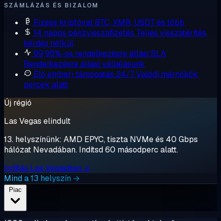
SZÁMLÁZÁS ÉS BIZALOM
Fizess kriptóval
BTC, XMR, USDT és több
14 napos pénzvisszafizetés
Teljes visszatérítés,
kérdés nélkül
99,95%-os rendelkezésre állási SLA
Rendelkezésre állási vállalásunk
Élő emberi támogatás 24/7
Valódi mérnökök,
percek alatt
Új régió
Las Vegas elindult
13. helyszínünk: AMD EPYC, tiszta NVMe és 40 Gbps
hálózat Nevadában. Indítsd 60 másodperc alatt.
Indítás Las Vegasban →
Mind a 13 helyszín →
Piac