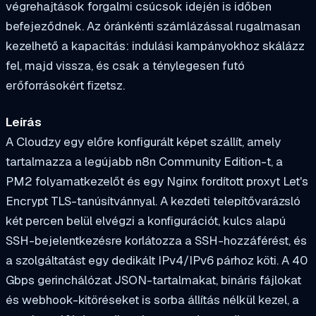
végrehajtások forgalmi csúcsok idején is időben
befejeződnek. Az óránkénti számlázással rugalmasan
kezelhető a kapacitás: indulási kampányokhoz skálázz
fel, majd vissza, és csak a ténylegesen futó
erőforrásokért fizetsz.
Leírás
A Cloudzy egy előre konfigurált képet szállít, amely
tartalmazza a legújabb n8n Community Edition-t, a
PM2 folyamatkezelőt és egy Nginx fordított proxyt Let's
Encrypt TLS-tanúsítvánnyal. A kezdeti telepítővarázsló
két percen belül elvégzi a konfigurációt, kulcs alapú
SSH-bejelentkezésre korlátozza a SSH-hozzáférést, és
a szolgáltatást egy dedikált IPv4/IPv6 párhoz köti. A 40
Gbps gerinchálózat JSON-tartalmakat, bináris fájlokat
és webhook-kitöréseket is sorba állítás nélkül kezel, a