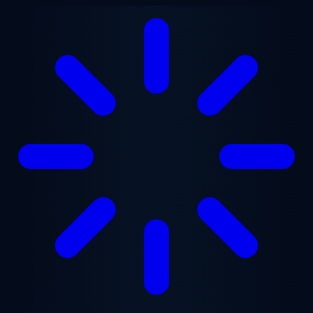
Ugrás a fő tartalomra