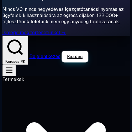
Nincs VC, nincs negyedéves igazgatótanácsi nyomás az
ügyfelek kihasználására az egress díjakon. 122 000+
fejlesztőnek felelünk, nem egy anyacég táblázatának.
Ismerje meg történetünket →
Bejelentkezés
Kezdés
⌘K
Keresés
Termékek