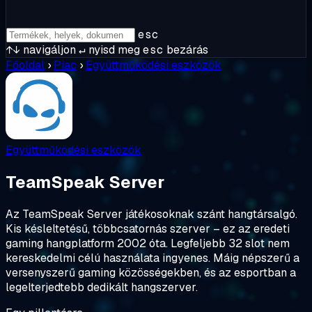
esc
↑↓
navigáljon
↵
nyisd meg
esc
bezárás
Főoldal
›
Piac
›
Együttműködési eszközök
Együttműködési eszközök
TeamSpeak Server
Az TeamSpeak Server játékosoknak szánt hangtársalgó.
Kis késleltetésű, többcsatornás szerver – ez az eredeti
gaming hangplatform 2002 óta. Legfeljebb 32 slot nem
kereskedelmi célú használata ingyenes. Máig népszerű a
versenyszerű gaming közösségekben, és az esportban a
legelterjedtebb dedikált hangszerver.