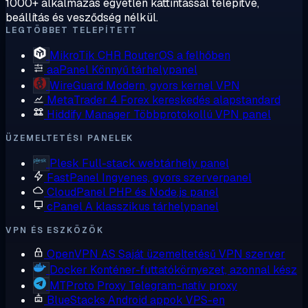
1000+ alkalmazás egyetlen kattintással telepítve,
beállítás és vesződség nélkül.
LEGTÖBBET TELEPÍTETT
MikroTik CHR
RouterOS a felhőben
aaPanel
Könnyű tárhelypanel
WireGuard
Modern, gyors kernel VPN
MetaTrader 4
Forex kereskedés alapstandard
Hiddify Manager
Többprotokollú VPN panel
ÜZEMELTETÉSI PANELEK
Plesk
Full-stack webtárhely panel
FastPanel
Ingyenes, gyors szerverpanel
CloudPanel
PHP és Node.js panel
cPanel
A klasszikus tárhelypanel
VPN ÉS ESZKÖZÖK
OpenVPN AS
Saját üzemeltetésű VPN szerver
Docker
Konténer-futtatókörnyezet, azonnal kész
MTProto Proxy
Telegram-natív proxy
BlueStacks
Android appok VPS-en