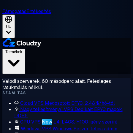
Támogatás
Értékesítés
HU
Termékek
Valódi szerverek, 60 másodperc alatt. Felesleges
rátukmálás nélkül.
SZÁMÍTÁS
Cloud VPS
Megosztott EPYC, 2,48 $/hó-tól
Nagy teljesítményű VPS
Dedikált EPYC magok,
DDR5
GPU VPS
New
L4, L40S, H100 igény szerint
Windows VPS
Windows Server, teljes admin