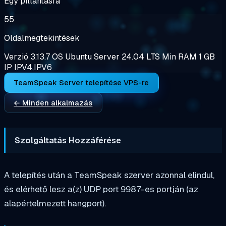
Egy pillantásra
55
Oldalmegtekintések
Verzió
3.13.7
OS
Ubuntu Server 24.04 LTS
Min RAM
1 GB
IP
IPV4,IPV6
TeamSpeak Server telepítése VPS-re
← Minden alkalmazás
Szolgáltatás Hozzáférése
A telepítés után a TeamSpeak szerver azonnal elindul,
és elérhető lesz a(z) UDP port 9987-es portján (az
alapértelmezett hangport).