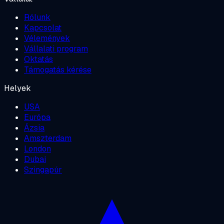
Rólunk
Kapcsolat
Vélemények
Vállalati program
Oktatás
Támogatás kérése
Helyek
USA
Európa
Ázsia
Amszterdam
London
Dubai
Szingapúr