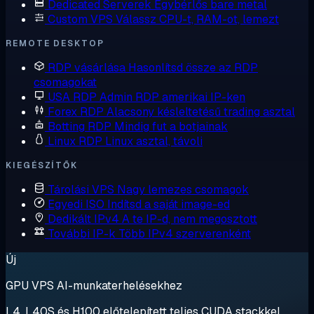
Dedicated Serverek
Egybérlős bare metal
Custom VPS
Válassz CPU-t, RAM-ot, lemezt
REMOTE DESKTOP
RDP vásárlása
Hasonlítsd össze az RDP
csomagokat
USA RDP
Admin RDP amerikai IP-ken
Forex RDP
Alacsony késleltetésű trading asztal
Botting RDP
Mindig fut a botjainak
Linux RDP
Linux asztal, távoli
KIEGÉSZÍTŐK
Tárolási VPS
Nagy lemezes csomagok
Egyedi ISO
Indítsd a saját image-ed
Dedikált IPv4
A te IP-d, nem megosztott
További IP-k
Több IPv4 szerverenként
Új
GPU VPS AI-munkaterhelésekhez
L4, L40S és H100 előtelepített teljes CUDA stackkel.