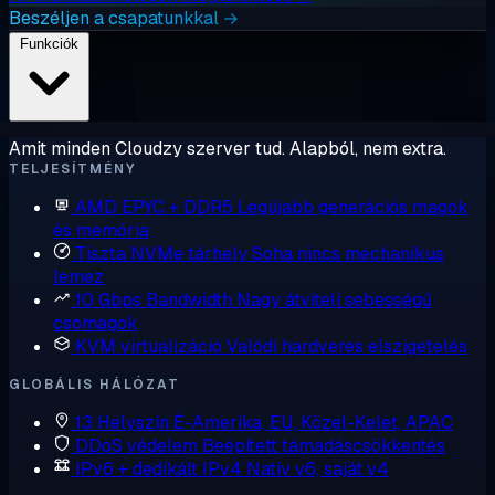
Beszéljen a csapatunkkal →
Funkciók
Amit minden Cloudzy szerver tud. Alapból, nem extra.
TELJESÍTMÉNY
AMD EPYC + DDR5
Legújabb generációs magok
és memória
Tiszta NVMe tárhely
Soha nincs mechanikus
lemez
10 Gbps Bandwidth
Nagy átviteli sebességű
csomagok
KVM virtualizáció
Valódi hardveres elszigetelés
GLOBÁLIS HÁLÓZAT
13 Helyszín
É-Amerika, EU, Közel-Kelet, APAC
DDoS védelem
Beépített támadáscsökkentés
IPv6 + dedikált IPv4
Natív v6, saját v4