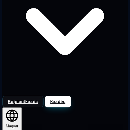
Bejelentkezés
Kezdés
Magyar