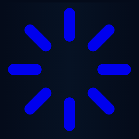
Ugrás a fő tartalomra