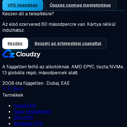
VPS telepítése
Összes csomag megtekintése
Készen áll a telepítésre?
Az első szervered 60 másodpercre van. Kártya nélkül
indulhatsz.
Kezdés
Beszélj az értékesítési csapattal
A független felhő az alkotóknak.
AMD EPYC, tiszta NVMe,
13 globális régió, másodpercek alatt.
2008 óta független · Dubaj, EAE
Termékek
Cloud VPS
Nagy teljesítmény
GPU VPS
Windows VPS