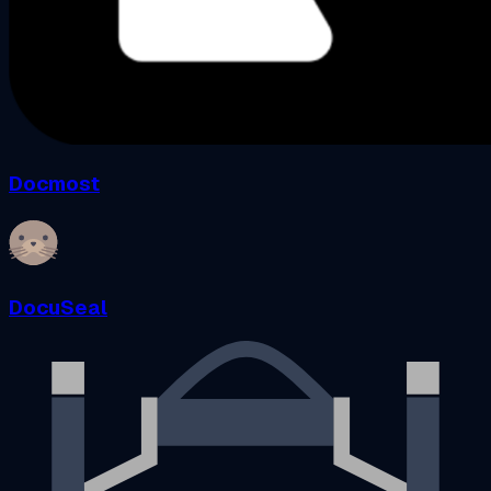
Docmost
DocuSeal