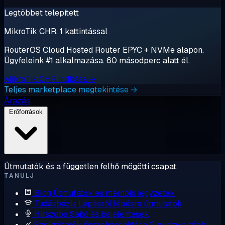
Legtöbbet telepített
MikroTik CHR, 1 kattintással
RouterOS Cloud Hosted Router EPYC + NVMe alapon.
Ügyfeleink #1 alkalmazása. 60 másodperc alatt él.
MikroTik CHR indítása →
Teljes marketplace megtekintése →
Árazás
Erőforrások
Útmutatók és a független felhő mögötti csapat.
TANULJ
Blog
Útmutatók és mérnöki jegyzetek
Tudásbázis
Lépésről lépésre útmutatók
Hírszoba
Sajtó és bejelentések
Szolgáltatók összehasonlítása
Cloudzy a többi