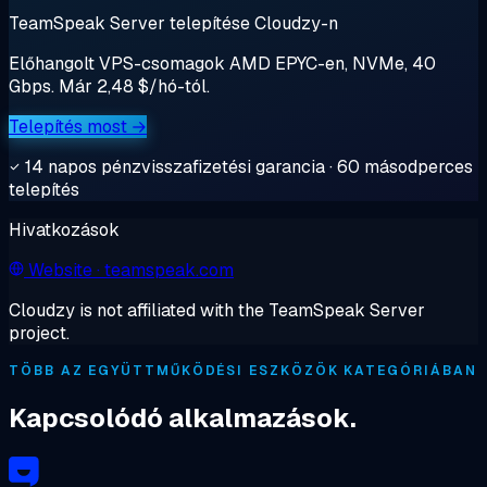
TeamSpeak Server telepítése Cloudzy-n
Előhangolt VPS-csomagok AMD EPYC-en, NVMe, 40
Gbps. Már 2,48 $/hó-tól.
Telepítés most →
14 napos pénzvisszafizetési garancia · 60 másodperces
telepítés
Hivatkozások
Website
· teamspeak.com
Cloudzy is not affiliated with the TeamSpeak Server
project.
TÖBB AZ EGYÜTTMŰKÖDÉSI ESZKÖZÖK KATEGÓRIÁBAN
Kapcsolódó alkalmazások.