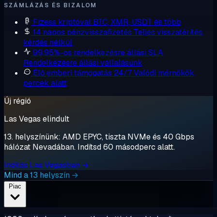
SZÁMLÁZÁS ÉS BIZALOM
Fizess kriptóval
BTC, XMR, USDT és több
14 napos pénzvisszafizetés
Teljes visszatérítés,
kérdés nélkül
99,95%-os rendelkezésre állási SLA
Rendelkezésre állási vállalásunk
Élő emberi támogatás 24/7
Valódi mérnökök,
percek alatt
Új régió
Las Vegas elindult
13. helyszínünk: AMD EPYC, tiszta NVMe és 40 Gbps
hálózat Nevadában. Indítsd 60 másodperc alatt.
Indítás Las Vegasban →
Mind a 13 helyszín →
Piac