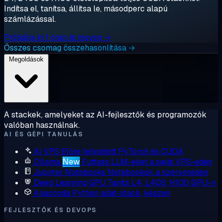
Indítsa el, tanítsa, állítsa le, másodperc alapú
számlázással.
Próbálja ki 1 órán át ingyen →
Összes csomag összehasonlítása →
Megoldások
A stackek, amelyeket az AI-fejlesztők és programozók
valóban használnak.
AI ÉS GÉPI TANULÁS
AI VPS
Előre telepített PyTorch és CUDA
Ollama
New
Futtass LLM-eket a saját VPS-eden
Jupyter Notebooks
Notebookok a szervereden
Deep Learning GPU
Taníts L4, L40S, H100 GPU-n
Anaconda
Python adat-stack, készen
FEJLESZTŐK ÉS DEVOPS