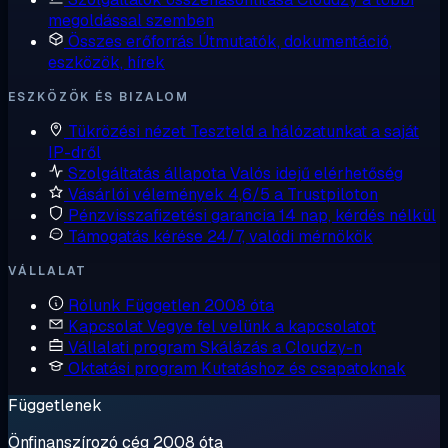
megoldással szemben
Összes erőforrás
Útmutatók, dokumentáció,
eszközök, hírek
ESZKÖZÖK ÉS BIZALOM
Tükrözési nézet
Teszteld a hálózatunkat a saját
IP-dről
Szolgáltatás állapota
Valós idejű elérhetőség
Vásárlói vélemények
4,6/5 a Trustpiloton
Pénzvisszafizetési garancia
14 nap, kérdés nélkül
Támogatás kérése
24/7, valódi mérnökök
VÁLLALAT
Rólunk
Független 2008 óta
Kapcsolat
Vegye fel velünk a kapcsolatot
Vállalati program
Skálázás a Cloudzy-n
Oktatási program
Kutatáshoz és csapatoknak
Függetlenek
Önfinanszírozó cég 2008 óta