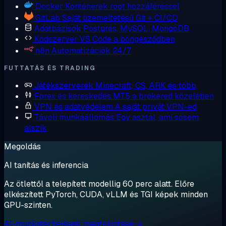
Docker
Konténerek root hozzáféréssel
GitLab
Saját üzemeltetésű Git + CI/CD
Adatbázisok
Postgres, MySQL, MongoDB
Kódszerver
VS Code a böngésződben
n8n
Automatizációk 24/7
FUTTATÁS ÉS TRADING
Játékszerverek
Minecraft, CS, ARK és több
Forex és kereskedés
MT5 a brókered közelében
VPN és adatvédelem
A saját privát VPN-ed
Távoli munkaállomás
Egy asztal, ami sosem
alszik
Megoldás
AI tanítás és inferencia
Az ötlettől a telepített modellig 60 perc alatt. Előre
elkészített PyTorch, CUDA, vLLM és TGI képek minden
GPU-szinten.
AI-munkaterhelések megtekintése →