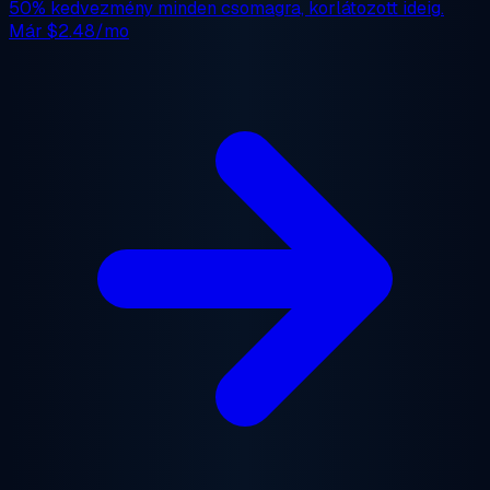
50% kedvezmény
minden csomagra, korlátozott ideig.
Már
$2.48/mo