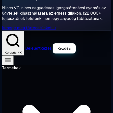
Nincs VC, nincs negyedéves igazgatótanácsi nyomás az
ügyfelek kihasználására az egress díjakon. 122 000+
fejlesztőnek felelünk, nem egy anyacég táblázatának.
Ismerje meg történetünket →
Bejelentkezés
Kezdés
⌘K
Keresés
Termékek