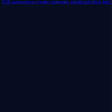
50% kedvezmény
minden csomagra, korlátozott ideig. Már