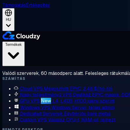
Támogatás
Értékesítés
HU
Termékek
Valódi szerverek, 60 másodperc alatt. Felesleges rátukmálá
SZÁMÍTÁS
Cloud VPS
Megosztott EPYC, 2,48 $/hó-tól
Nagy teljesítményű VPS
Dedikált EPYC magok, DD
GPU VPS
New
L4, L40S, H100 igény szerint
Windows VPS
Windows Server, teljes admin
Dedicated Serverek
Egybérlős bare metal
Custom VPS
Válassz CPU-t, RAM-ot, lemezt
REMOTE DESKTOP