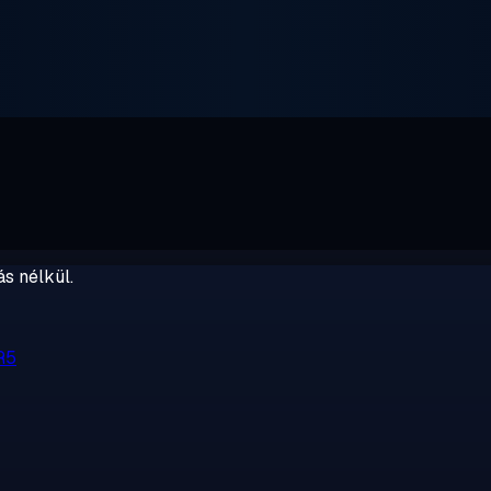
s nélkül.
R5