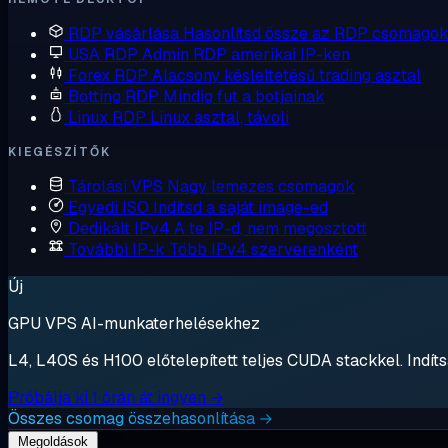
RDP vásárlása
Hasonlítsd össze az RDP csomagok
USA RDP
Admin RDP amerikai IP-ken
Forex RDP
Alacsony késleltetésű trading asztal
Botting RDP
Mindig fut a botjainak
Linux RDP
Linux asztal, távoli
KIEGÉSZÍTŐK
Tárolási VPS
Nagy lemezes csomagok
Egyedi ISO
Indítsd a saját image-ed
Dedikált IPv4
A te IP-d, nem megosztott
További IP-k
Több IPv4 szerverenként
Új
GPU VPS AI-munkaterhelésekhez
L4, L40S és H100 előtelepített teljes CUDA stackkel. Indítsa
Próbálja ki 1 órán át ingyen →
Összes csomag összehasonlítása →
Megoldások