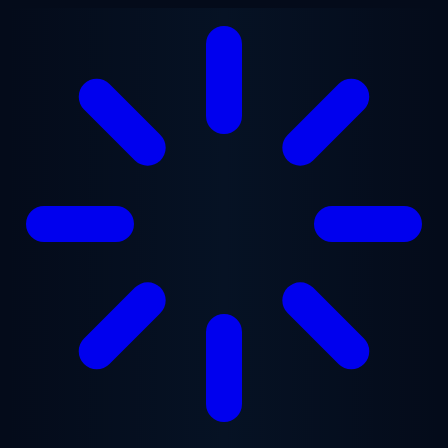
Ugrás a fő tartalomra