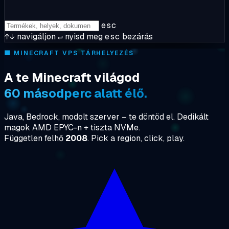
esc
↑↓
navigáljon
↵
nyisd meg
esc
bezárás
🟩
MINECRAFT VPS TÁRHELYEZÉS
A te Minecraft világod
60 másodperc alatt élő.
Java, Bedrock, modolt szerver – te döntöd el. Dedikált
magok AMD EPYC-n + tiszta NVMe.
Független felhő
2008
. Pick a region, click, play.