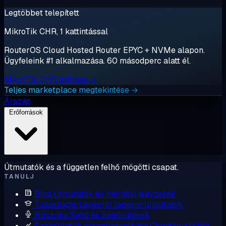
Legtöbbet telepített
MikroTik CHR, 1 kattintással
RouterOS Cloud Hosted Router EPYC + NVMe alapon.
Ügyfeleink #1 alkalmazása. 60 másodperc alatt él.
MikroTik CHR indítása →
Teljes marketplace megtekintése →
Árazás
Erőforrások
Útmutatók és a független felhő mögötti csapat.
TANULJ
Blog
Útmutatók és mérnöki jegyzetek
Tudásbázis
Lépésről lépésre útmutatók
Hírszoba
Sajtó és bejelentések
Szolgáltatók összehasonlítása
Cloudzy a többi