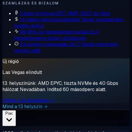
SZÁMLÁZÁS ÉS BIZALOM
Fizess kriptóval
BTC, XMR, USDT és több
14 napos pénzvisszafizetés
Teljes visszatérítés,
kérdés nélkül
99,95%-os rendelkezésre állási SLA
Rendelkezésre állási vállalásunk
Élő emberi támogatás 24/7
Valódi mérnökök,
percek alatt
Új régió
Las Vegas elindult
13. helyszínünk: AMD EPYC, tiszta NVMe és 40 Gbps
hálózat Nevadában. Indítsd 60 másodperc alatt.
Indítás Las Vegasban →
Mind a 13 helyszín →
Piac