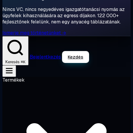
Nincs VC, nincs negyedéves igazgatótanácsi nyomás az
ügyfelek kihasználására az egress díjakon. 122 000+
fejlesztőnek felelünk, nem egy anyacég táblázatának.
Ismerje meg történetünket →
Bejelentkezés
Kezdés
⌘K
Keresés
Termékek