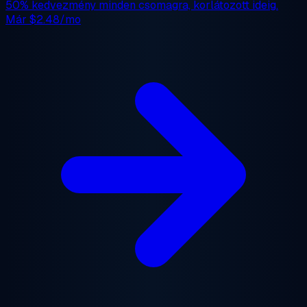
50% kedvezmény
minden csomagra, korlátozott ideig.
Már
$2.48/mo