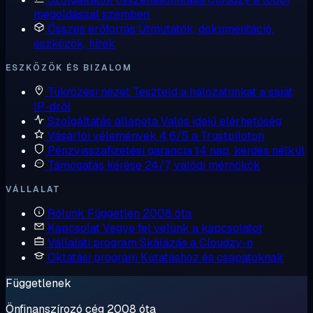
megoldással szemben
Összes erőforrás
Útmutatók, dokumentáció,
eszközök, hírek
ESZKÖZÖK ÉS BIZALOM
Tükrözési nézet
Teszteld a hálózatunkat a saját
IP-dről
Szolgáltatás állapota
Valós idejű elérhetőség
Vásárlói vélemények
4,6/5 a Trustpiloton
Pénzvisszafizetési garancia
14 nap, kérdés nélkül
Támogatás kérése
24/7, valódi mérnökök
VÁLLALAT
Rólunk
Független 2008 óta
Kapcsolat
Vegye fel velünk a kapcsolatot
Vállalati program
Skálázás a Cloudzy-n
Oktatási program
Kutatáshoz és csapatoknak
Függetlenek
Önfinanszírozó cég 2008 óta