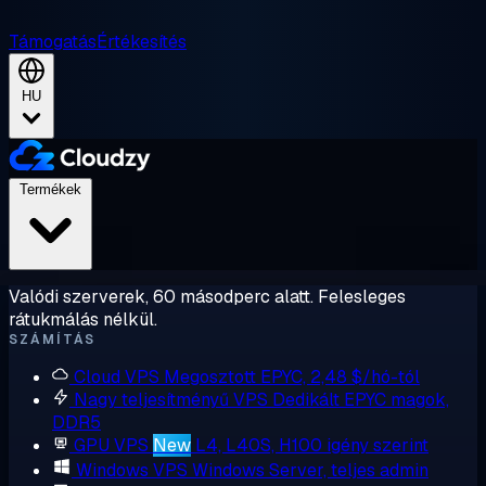
Támogatás
Értékesítés
HU
Termékek
Valódi szerverek, 60 másodperc alatt. Felesleges
rátukmálás nélkül.
SZÁMÍTÁS
Cloud VPS
Megosztott EPYC, 2,48 $/hó-tól
Nagy teljesítményű VPS
Dedikált EPYC magok,
DDR5
GPU VPS
New
L4, L40S, H100 igény szerint
Windows VPS
Windows Server, teljes admin