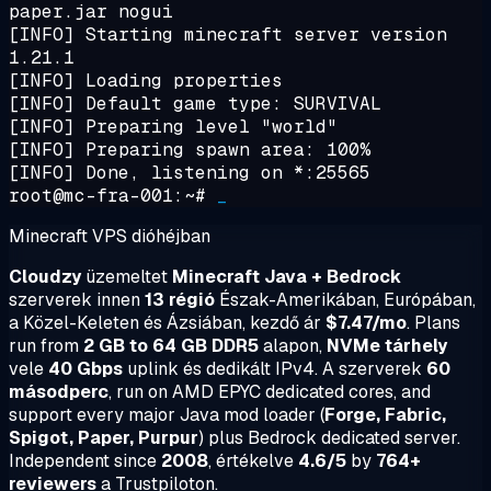
paper.jar nogui
[INFO] Starting minecraft server version
1.21.1
[INFO] Loading properties
[INFO] Default game type: SURVIVAL
[INFO] Preparing level "world"
[INFO] Preparing spawn area: 100%
[INFO] Done, listening on *:25565
root@mc-fra-001:~#
_
Minecraft VPS dióhéjban
Cloudzy
üzemeltet
Minecraft Java + Bedrock
szerverek innen
13 régió
Észak-Amerikában, Európában,
a Közel-Keleten és Ázsiában, kezdő ár
$7.47/mo
. Plans
run from
2 GB to 64 GB DDR5
alapon,
NVMe tárhely
vele
40 Gbps
uplink és dedikált IPv4. A szerverek
60
másodperc
, run on AMD EPYC dedicated cores, and
support every major Java mod loader (
Forge, Fabric,
Spigot, Paper, Purpur
) plus Bedrock dedicated server.
Independent since
2008
, értékelve
4.6/5
by
764+
reviewers
a Trustpiloton.