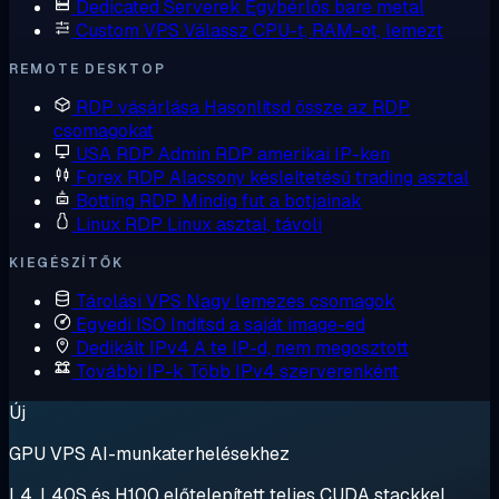
Dedicated Serverek
Egybérlős bare metal
Custom VPS
Válassz CPU-t, RAM-ot, lemezt
REMOTE DESKTOP
RDP vásárlása
Hasonlítsd össze az RDP
csomagokat
USA RDP
Admin RDP amerikai IP-ken
Forex RDP
Alacsony késleltetésű trading asztal
Botting RDP
Mindig fut a botjainak
Linux RDP
Linux asztal, távoli
KIEGÉSZÍTŐK
Tárolási VPS
Nagy lemezes csomagok
Egyedi ISO
Indítsd a saját image-ed
Dedikált IPv4
A te IP-d, nem megosztott
További IP-k
Több IPv4 szerverenként
Új
GPU VPS AI-munkaterhelésekhez
L4, L40S és H100 előtelepített teljes CUDA stackkel.