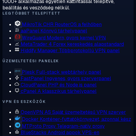
1000+ alkalmazás egyetlen kattintással telepítve,
beállítás és vesződség nélkül.
LEGTÖBBET TELEPÍTETT
MikroTik CHR
RouterOS a felhőben
aaPanel
Könnyű tárhelypanel
WireGuard
Modern, gyors kernel VPN
MetaTrader 4
Forex kereskedés alapstandard
Hiddify Manager
Többprotokollú VPN panel
ÜZEMELTETÉSI PANELEK
Plesk
Full-stack webtárhely panel
FastPanel
Ingyenes, gyors szerverpanel
CloudPanel
PHP és Node.js panel
cPanel
A klasszikus tárhelypanel
VPN ÉS ESZKÖZÖK
OpenVPN AS
Saját üzemeltetésű VPN szerver
Docker
Konténer-futtatókörnyezet, azonnal kész
MTProto Proxy
Telegram-natív proxy
BlueStacks
Android appok VPS-en