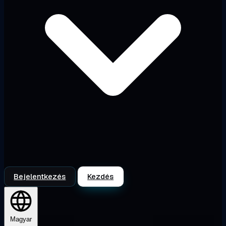
Bejelentkezés
Kezdés
Magyar