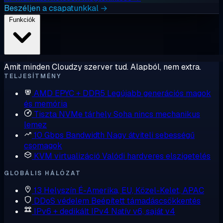
Beszéljen a csapatunkkal →
Funkciók
Amit minden Cloudzy szerver tud. Alapból, nem extra.
TELJESÍTMÉNY
AMD EPYC + DDR5
Legújabb generációs magok
és memória
Tiszta NVMe tárhely
Soha nincs mechanikus
lemez
10 Gbps Bandwidth
Nagy átviteli sebességű
csomagok
KVM virtualizáció
Valódi hardveres elszigetelés
GLOBÁLIS HÁLÓZAT
13 Helyszín
É-Amerika, EU, Közel-Kelet, APAC
DDoS védelem
Beépített támadáscsökkentés
IPv6 + dedikált IPv4
Natív v6, saját v4