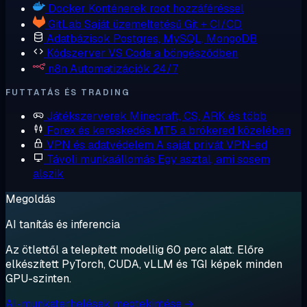
Docker
Konténerek root hozzáféréssel
GitLab
Saját üzemeltetésű Git + CI/CD
Adatbázisok
Postgres, MySQL, MongoDB
Kódszerver
VS Code a böngésződben
n8n
Automatizációk 24/7
FUTTATÁS ÉS TRADING
Játékszerverek
Minecraft, CS, ARK és több
Forex és kereskedés
MT5 a brókered közelében
VPN és adatvédelem
A saját privát VPN-ed
Távoli munkaállomás
Egy asztal, ami sosem
alszik
Megoldás
AI tanítás és inferencia
Az ötlettől a telepített modellig 60 perc alatt. Előre
elkészített PyTorch, CUDA, vLLM és TGI képek minden
GPU-szinten.
AI-munkaterhelések megtekintése →