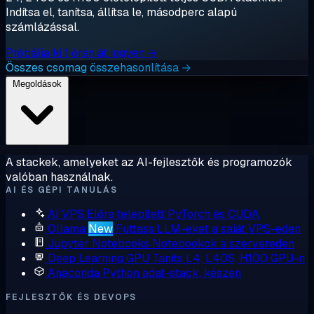
Indítsa el, tanítsa, állítsa le, másodperc alapú
számlázással.
Próbálja ki 1 órán át ingyen →
Összes csomag összehasonlítása →
Megoldások
A stackek, amelyeket az AI-fejlesztők és programozók
valóban használnak.
AI ÉS GÉPI TANULÁS
AI VPS
Előre telepített PyTorch és CUDA
Ollama
New
Futtass LLM-eket a saját VPS-eden
Jupyter Notebooks
Notebookok a szervereden
Deep Learning GPU
Taníts L4, L40S, H100 GPU-n
Anaconda
Python adat-stack, készen
FEJLESZTŐK ÉS DEVOPS