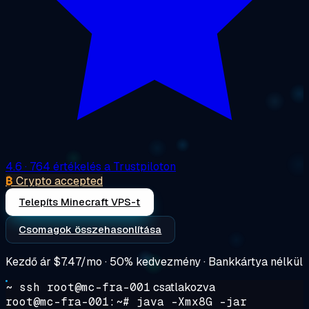
4.6
· 764 értékelés a Trustpiloton
₿
Crypto accepted
Telepíts Minecraft VPS-t
Csomagok összehasonlítása
Kezdő ár
$7.47/mo
· 50% kedvezmény · Bankkártya nélkül
~ ssh root@mc-fra-001
csatlakozva
root@mc-fra-001:~#
java -Xmx8G -jar