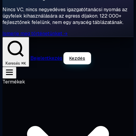
Nincs VC, nincs negyedéves igazgatótanácsi nyomás az
ügyfelek kihasználására az egress díjakon. 122 000+
fejlesztőnek felelünk, nem egy anyacég táblázatának.
Ismerje meg történetünket →
Bejelentkezés
Kezdés
⌘K
Keresés
Termékek