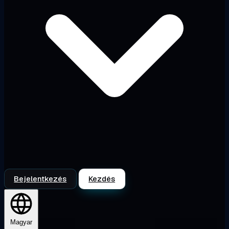
Bejelentkezés
Kezdés
Magyar