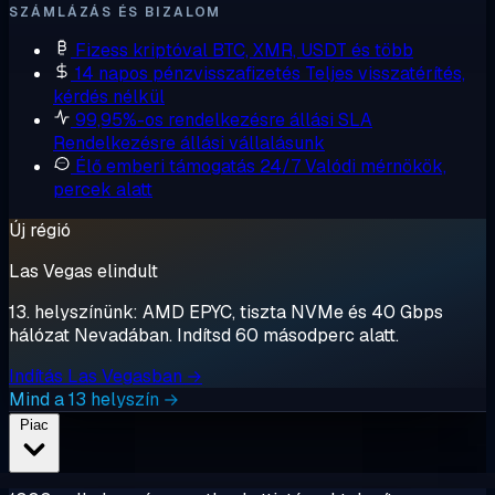
SZÁMLÁZÁS ÉS BIZALOM
Fizess kriptóval
BTC, XMR, USDT és több
14 napos pénzvisszafizetés
Teljes visszatérítés,
kérdés nélkül
99,95%-os rendelkezésre állási SLA
Rendelkezésre állási vállalásunk
Élő emberi támogatás 24/7
Valódi mérnökök,
percek alatt
Új régió
Las Vegas elindult
13. helyszínünk: AMD EPYC, tiszta NVMe és 40 Gbps
hálózat Nevadában. Indítsd 60 másodperc alatt.
Indítás Las Vegasban →
Mind a 13 helyszín →
Piac