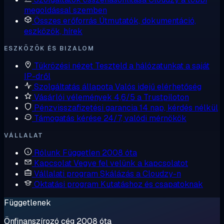
megoldással szemben
Összes erőforrás
Útmutatók, dokumentáció,
eszközök, hírek
ESZKÖZÖK ÉS BIZALOM
Tükrözési nézet
Teszteld a hálózatunkat a saját
IP-dről
Szolgáltatás állapota
Valós idejű elérhetőség
Vásárlói vélemények
4,6/5 a Trustpiloton
Pénzvisszafizetési garancia
14 nap, kérdés nélkül
Támogatás kérése
24/7, valódi mérnökök
VÁLLALAT
Rólunk
Független 2008 óta
Kapcsolat
Vegye fel velünk a kapcsolatot
Vállalati program
Skálázás a Cloudzy-n
Oktatási program
Kutatáshoz és csapatoknak
Függetlenek
Önfinanszírozó cég 2008 óta