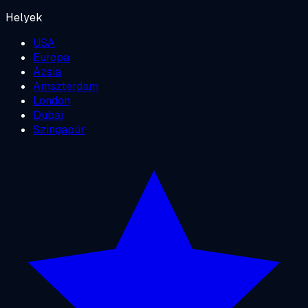
Helyek
USA
Európa
Ázsia
Amszterdam
London
Dubai
Szingapúr