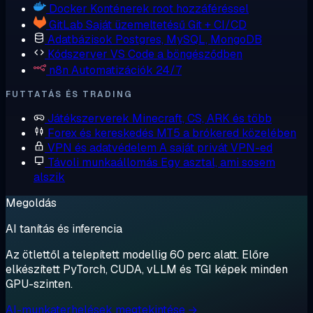
Docker
Konténerek root hozzáféréssel
GitLab
Saját üzemeltetésű Git + CI/CD
Adatbázisok
Postgres, MySQL, MongoDB
Kódszerver
VS Code a böngésződben
n8n
Automatizációk 24/7
FUTTATÁS ÉS TRADING
Játékszerverek
Minecraft, CS, ARK és több
Forex és kereskedés
MT5 a brókered közelében
VPN és adatvédelem
A saját privát VPN-ed
Távoli munkaállomás
Egy asztal, ami sosem
alszik
Megoldás
AI tanítás és inferencia
Az ötlettől a telepített modellig 60 perc alatt. Előre
elkészített PyTorch, CUDA, vLLM és TGI képek minden
GPU-szinten.
AI-munkaterhelések megtekintése →