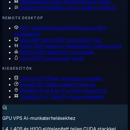
Dedicated Serverek
Egybérlős bare metal
Custom VPS
Válassz CPU-t, RAM-ot, lemezt
REMOTE DESKTOP
RDP vásárlása
Hasonlítsd össze az RDP
csomagokat
USA RDP
Admin RDP amerikai IP-ken
Forex RDP
Alacsony késleltetésű trading asztal
Botting RDP
Mindig fut a botjainak
Linux RDP
Linux asztal, távoli
KIEGÉSZÍTŐK
Tárolási VPS
Nagy lemezes csomagok
Egyedi ISO
Indítsd a saját image-ed
Dedikált IPv4
A te IP-d, nem megosztott
További IP-k
Több IPv4 szerverenként
Új
GPU VPS AI-munkaterhelésekhez
L4, L40S és H100 előtelepített teljes CUDA stackkel.