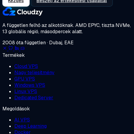
Kezdés
Beszélj az értékesítési csapattal
A független felhő az alkotóknak.
AMD EPYC, tiszta NVMe,
13 globális régió, másodpercek alatt.
2008 óta független · Dubaj, EAE
Termékek
Cloud VPS
Nagy teljesítmény
GPU VPS
Windows VPS
Linux VPS
Dedicated Server
Megoldások
AI VPS
Deep Learning
Docker