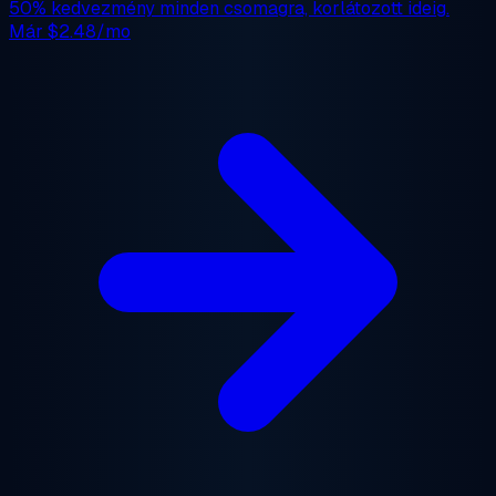
50% kedvezmény
minden csomagra, korlátozott ideig.
Már
$2.48/mo