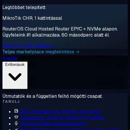
Legtöbbet telepített
MikroTik CHR, 1 kattintással
RouterOS Cloud Hosted Router EPYC + NVMe alapon.
Ügyfeleink #1 alkalmazása. 60 másodperc alatt él.
MikroTik CHR indítása →
Teljes marketplace megtekintése →
Árazás
Erőforrások
Útmutatók és a független felhő mögötti csapat.
TANULJ
Blog
Útmutatók és mérnöki jegyzetek
Tudásbázis
Lépésről lépésre útmutatók
Hírszoba
Sajtó és bejelentések
Szolgáltatók összehasonlítása
Cloudzy a többi