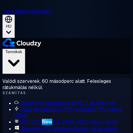
Támogatás
Értékesítés
HU
Termékek
Valódi szerverek, 60 másodperc alatt. Felesleges
rátukmálás nélkül.
SZÁMÍTÁS
Cloud VPS
Megosztott EPYC, 2,48 $/hó-tól
Nagy teljesítményű VPS
Dedikált EPYC magok,
DDR5
GPU VPS
New
L4, L40S, H100 igény szerint
Windows VPS
Windows Server, teljes admin