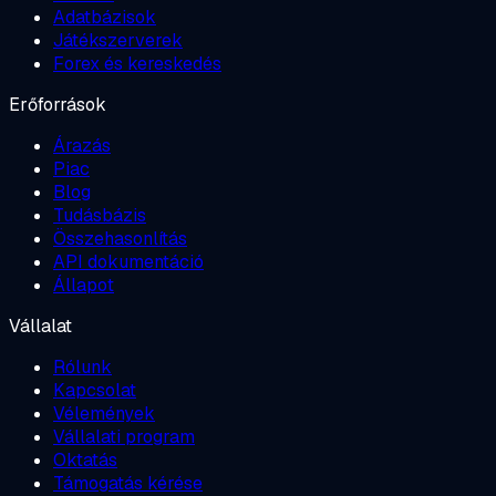
Adatbázisok
Játékszerverek
Forex és kereskedés
Erőforrások
Árazás
Piac
Blog
Tudásbázis
Összehasonlítás
API dokumentáció
Állapot
Vállalat
Rólunk
Kapcsolat
Vélemények
Vállalati program
Oktatás
Támogatás kérése