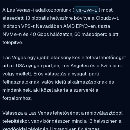
A Las Vegas-i adatközpontunk (
) most
us-lvg-1
élesedett, 13 globális helyszínre bővítve a Cloudzy-t.
Indítson VPS-t Nevadában AMD EPYC-en, tiszta
NVMe-n és 40 Gbps hálózaton, 60 másodperc alatt
telepítve.
Las Vegas egy újabb alacsony késleltetési lehetőséget
ad az USA nyugati partján, Los Angeles és a Szilícium-
völgy mellett. Erős választás a nyugati parti
felhasználóknak, valós idejű alkalmazásoknak és
mindenkinek, aki közel akarja a szerverét a
forgalomhoz.
Válassza a Las Vegas lehetőséget a régióválasztóból
telepítéskor, vagy böngésszen mind a 13 helyszínen a
kezdőoldal térképén. Ugyanolyan fix árazás