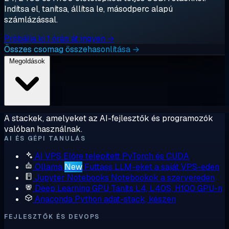
Indítsa el, tanítsa, állítsa le, másodperc alapú
számlázással.
Próbálja ki 1 órán át ingyen →
Összes csomag összehasonlítása →
Megoldások
A stackek, amelyeket az AI-fejlesztők és programozók
valóban használnak.
AI ÉS GÉPI TANULÁS
AI VPS
Előre telepített PyTorch és CUDA
Ollama
New
Futtass LLM-eket a saját VPS-eden
Jupyter Notebooks
Notebookok a szervereden
Deep Learning GPU
Taníts L4, L40S, H100 GPU-n
Anaconda
Python adat-stack, készen
FEJLESZTŐK ÉS DEVOPS