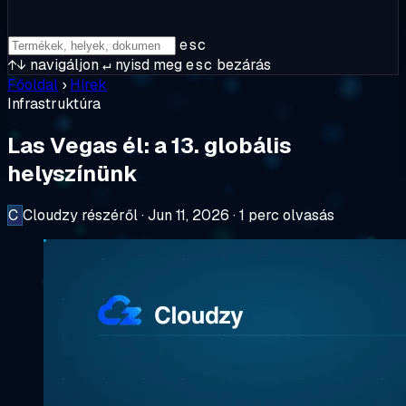
esc
↑↓
navigáljon
↵
nyisd meg
esc
bezárás
Főoldal
›
Hírek
Infrastruktúra
Las Vegas él: a 13. globális
helyszínünk
C
Cloudzy részéről
·
Jun 11, 2026
·
1 perc olvasás