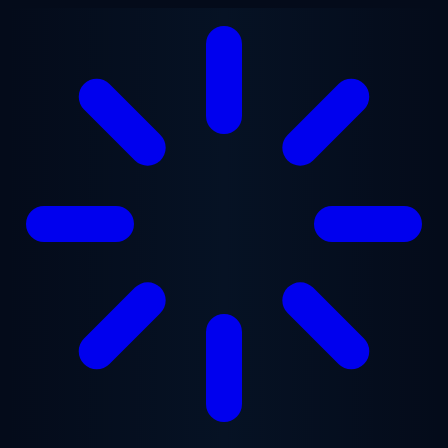
Ugrás a fő tartalomra