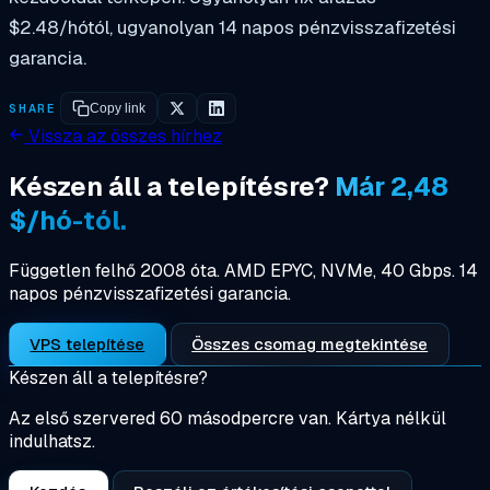
$2.48/hótól, ugyanolyan 14 napos pénzvisszafizetési
garancia.
SHARE
Copy link
Vissza az összes hírhez
Készen áll a telepítésre?
Már 2,48
$/hó-tól.
Független felhő 2008 óta. AMD EPYC, NVMe, 40 Gbps. 14
napos pénzvisszafizetési garancia.
VPS telepítése
Összes csomag megtekintése
Készen áll a telepítésre?
Az első szervered 60 másodpercre van. Kártya nélkül
indulhatsz.