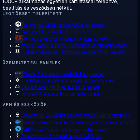
1000+ alkalmazás egyetlen kattintással telepítve,
beállítás és vesződség nélkül.
LEGTÖBBET TELEPÍTETT
MikroTik CHR
RouterOS a felhőben
aaPanel
Könnyű tárhelypanel
WireGuard
Modern, gyors kernel VPN
MetaTrader 4
Forex kereskedés alapstandard
Hiddify Manager
Többprotokollú VPN panel
ÜZEMELTETÉSI PANELEK
Plesk
Full-stack webtárhely panel
FastPanel
Ingyenes, gyors szerverpanel
CloudPanel
PHP és Node.js panel
cPanel
A klasszikus tárhelypanel
VPN ÉS ESZKÖZÖK
OpenVPN AS
Saját üzemeltetésű VPN szerver
Docker
Konténer-futtatókörnyezet, azonnal kész
MTProto Proxy
Telegram-natív proxy
BlueStacks
Android appok VPS-en