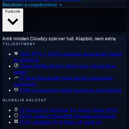
Beszéljen a csapatunkkal →
Funkciók
Amit minden Cloudzy szerver tud. Alapból, nem extra.
TELJESÍTMÉNY
AMD EPYC + DDR5
Legújabb generációs magok
és memória
Tiszta NVMe tárhely
Soha nincs mechanikus
lemez
10 Gbps Bandwidth
Nagy átviteli sebességű
csomagok
KVM virtualizáció
Valódi hardveres elszigetelés
GLOBÁLIS HÁLÓZAT
13 Helyszín
É-Amerika, EU, Közel-Kelet, APAC
DDoS védelem
Beépített támadáscsökkentés
IPv6 + dedikált IPv4
Natív v6, saját v4