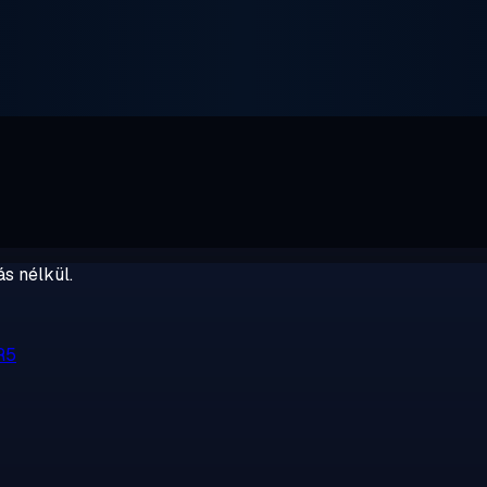
s nélkül.
R5