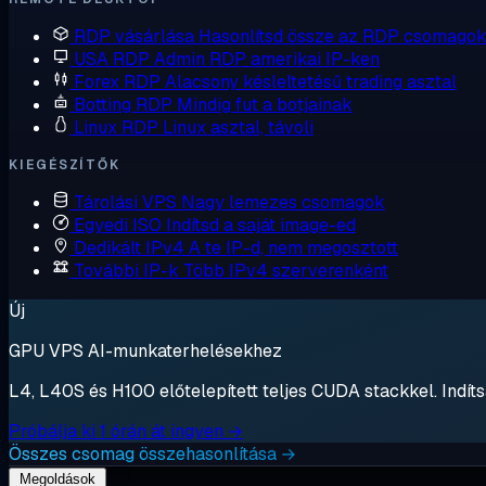
RDP vásárlása
Hasonlítsd össze az RDP csomagok
USA RDP
Admin RDP amerikai IP-ken
Forex RDP
Alacsony késleltetésű trading asztal
Botting RDP
Mindig fut a botjainak
Linux RDP
Linux asztal, távoli
KIEGÉSZÍTŐK
Tárolási VPS
Nagy lemezes csomagok
Egyedi ISO
Indítsd a saját image-ed
Dedikált IPv4
A te IP-d, nem megosztott
További IP-k
Több IPv4 szerverenként
Új
GPU VPS AI-munkaterhelésekhez
L4, L40S és H100 előtelepített teljes CUDA stackkel. Indítsa
Próbálja ki 1 órán át ingyen →
Összes csomag összehasonlítása →
Megoldások