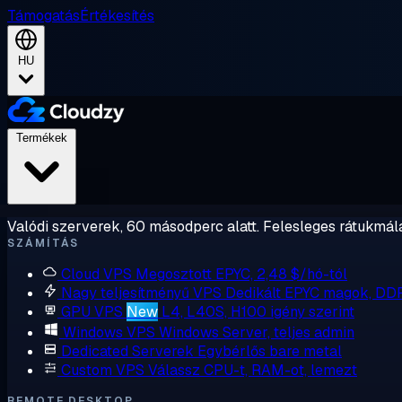
Támogatás
Értékesítés
HU
Termékek
Valódi szerverek, 60 másodperc alatt. Felesleges rátukmálá
SZÁMÍTÁS
Cloud VPS
Megosztott EPYC, 2,48 $/hó-tól
Nagy teljesítményű VPS
Dedikált EPYC magok, DD
GPU VPS
New
L4, L40S, H100 igény szerint
Windows VPS
Windows Server, teljes admin
Dedicated Serverek
Egybérlős bare metal
Custom VPS
Válassz CPU-t, RAM-ot, lemezt
REMOTE DESKTOP