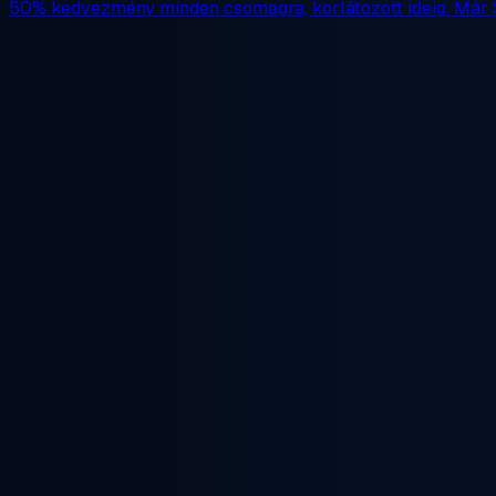
50% kedvezmény
minden csomagra, korlátozott ideig. Már