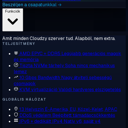
Beszéljen a csapatunkkal →
Funkciók
Amit minden Cloudzy szerver tud. Alapból, nem extra.
TELJESÍTMÉNY
AMD EPYC + DDR5
Legújabb generációs magok
és memória
Tiszta NVMe tárhely
Soha nincs mechanikus
lemez
10 Gbps Bandwidth
Nagy átviteli sebességű
csomagok
KVM virtualizáció
Valódi hardveres elszigetelés
GLOBÁLIS HÁLÓZAT
13 Helyszín
É-Amerika, EU, Közel-Kelet, APAC
DDoS védelem
Beépített támadáscsökkentés
IPv6 + dedikált IPv4
Natív v6, saját v4