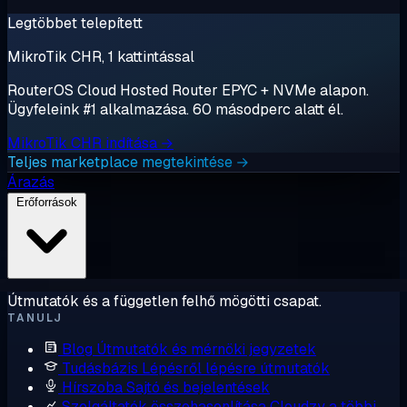
Legtöbbet telepített
MikroTik CHR, 1 kattintással
RouterOS Cloud Hosted Router EPYC + NVMe alapon.
Ügyfeleink #1 alkalmazása. 60 másodperc alatt él.
MikroTik CHR indítása →
Teljes marketplace megtekintése →
Árazás
Erőforrások
Útmutatók és a független felhő mögötti csapat.
TANULJ
Blog
Útmutatók és mérnöki jegyzetek
Tudásbázis
Lépésről lépésre útmutatók
Hírszoba
Sajtó és bejelentések
Szolgáltatók összehasonlítása
Cloudzy a többi