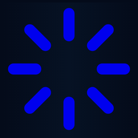
Ugrás a fő tartalomra