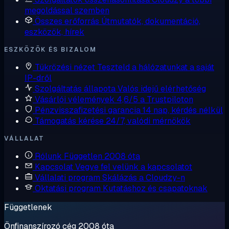
megoldással szemben
Összes erőforrás
Útmutatók, dokumentáció,
eszközök, hírek
ESZKÖZÖK ÉS BIZALOM
Tükrözési nézet
Teszteld a hálózatunkat a saját
IP-dről
Szolgáltatás állapota
Valós idejű elérhetőség
Vásárlói vélemények
4,6/5 a Trustpiloton
Pénzvisszafizetési garancia
14 nap, kérdés nélkül
Támogatás kérése
24/7, valódi mérnökök
VÁLLALAT
Rólunk
Független 2008 óta
Kapcsolat
Vegye fel velünk a kapcsolatot
Vállalati program
Skálázás a Cloudzy-n
Oktatási program
Kutatáshoz és csapatoknak
Függetlenek
Önfinanszírozó cég 2008 óta