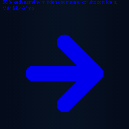
50% kedvezmény
minden csomagra, korlátozott ideig.
Már
$2.48/mo