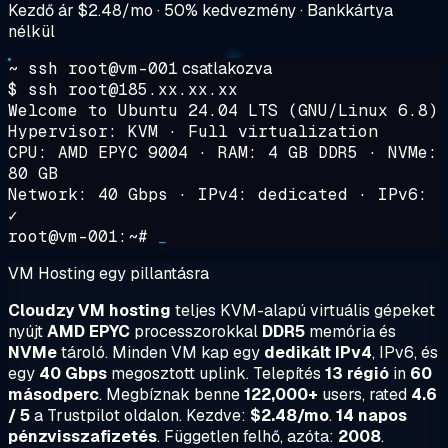
Kezdő ár
$2.48/mo
· 50% kedvezmény · Bankkártya
nélkül
~ ssh root@vm-001
csatlakozva
$ ssh root@185.xx.xx.xx
Welcome to Ubuntu 24.04 LTS (GNU/Linux 6.8)
Hypervisor: KVM · Full virtualization
CPU: AMD EPYC 9004 · RAM: 4 GB DDR5 · NVMe:
80 GB
Network: 40 Gbps · IPv4: dedicated · IPv6:
✓
root@vm-001:~#
_
VM Hosting egy pillantásra
Cloudzy VM hosting
teljes KVM-alapú virtuális gépeket
nyújt
AMD EPYC
processzorokkal
DDR5
memória és
NVMe
tároló. Minden VM kap egy
dedikált IPv4
, IPv6, és
egy
40 Gbps
megosztott uplink. Telepítés
13 régió
in
60
másodperc
. Megbíznak benne
122,000+
users, rated
4.6
/ 5
a Trustpilot oldalon. Kezdve:
$2.48/mo
.
14 napos
pénzvisszafizetés
. Független felhő, azóta:
2008
.