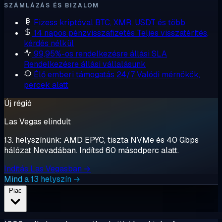
SZÁMLÁZÁS ÉS BIZALOM
Fizess kriptóval
BTC, XMR, USDT és több
14 napos pénzvisszafizetés
Teljes visszatérítés,
kérdés nélkül
99,95%-os rendelkezésre állási SLA
Rendelkezésre állási vállalásunk
Élő emberi támogatás 24/7
Valódi mérnökök,
percek alatt
Új régió
Las Vegas elindult
13. helyszínünk: AMD EPYC, tiszta NVMe és 40 Gbps
hálózat Nevadában. Indítsd 60 másodperc alatt.
Indítás Las Vegasban →
Mind a 13 helyszín →
Piac