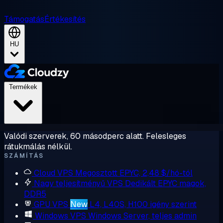
Támogatás
Értékesítés
HU
Termékek
Valódi szerverek, 60 másodperc alatt. Felesleges
rátukmálás nélkül.
SZÁMÍTÁS
Cloud VPS
Megosztott EPYC, 2,48 $/hó-tól
Nagy teljesítményű VPS
Dedikált EPYC magok,
DDR5
GPU VPS
New
L4, L40S, H100 igény szerint
Windows VPS
Windows Server, teljes admin