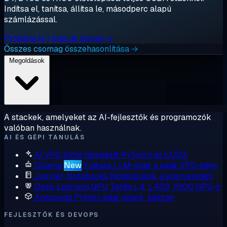
Indítsa el, tanítsa, állítsa le, másodperc alapú
számlázással.
Próbálja ki 1 órán át ingyen →
Összes csomag összehasonlítása →
Megoldások
A stackek, amelyeket az AI-fejlesztők és programozók
valóban használnak.
AI ÉS GÉPI TANULÁS
AI VPS
Előre telepített PyTorch és CUDA
Ollama
New
Futtass LLM-eket a saját VPS-eden
Jupyter Notebooks
Notebookok a szervereden
Deep Learning GPU
Taníts L4, L40S, H100 GPU-n
Anaconda
Python adat-stack, készen
FEJLESZTŐK ÉS DEVOPS