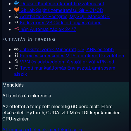
Docker
Konténerek root hozzáféréssel
GitLab
Saját üzemeltetésű Git + CI/CD
Adatbázisok
Postgres, MySQL, MongoDB
Kódszerver
VS Code a böngésződben
n8n
Automatizációk 24/7
FUTTATÁS ÉS TRADING
Játékszerverek
Minecraft, CS, ARK és több
Forex és kereskedés
MT5 a brókered közelében
VPN és adatvédelem
A saját privát VPN-ed
Távoli munkaállomás
Egy asztal, ami sosem
alszik
Megoldás
AI tanítás és inferencia
Az ötlettől a telepített modellig 60 perc alatt. Előre
elkészített PyTorch, CUDA, vLLM és TGI képek minden
GPU-szinten.
AI-munkaterhelések megtekintése →