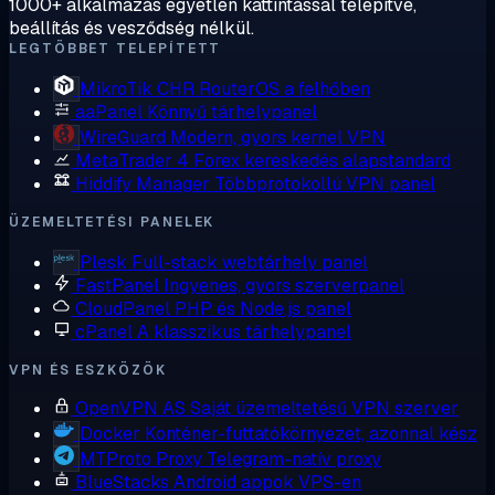
1000+ alkalmazás egyetlen kattintással telepítve,
beállítás és vesződség nélkül.
LEGTÖBBET TELEPÍTETT
MikroTik CHR
RouterOS a felhőben
aaPanel
Könnyű tárhelypanel
WireGuard
Modern, gyors kernel VPN
MetaTrader 4
Forex kereskedés alapstandard
Hiddify Manager
Többprotokollú VPN panel
ÜZEMELTETÉSI PANELEK
Plesk
Full-stack webtárhely panel
FastPanel
Ingyenes, gyors szerverpanel
CloudPanel
PHP és Node.js panel
cPanel
A klasszikus tárhelypanel
VPN ÉS ESZKÖZÖK
OpenVPN AS
Saját üzemeltetésű VPN szerver
Docker
Konténer-futtatókörnyezet, azonnal kész
MTProto Proxy
Telegram-natív proxy
BlueStacks
Android appok VPS-en