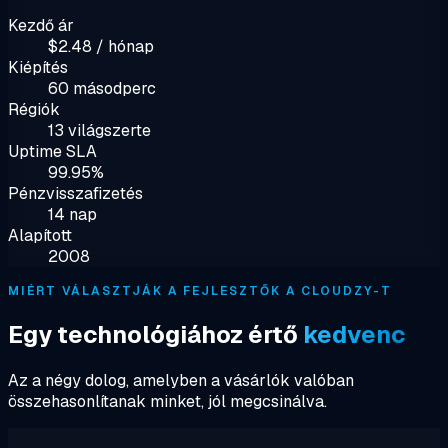
Kezdő ár
$2.48 / hónap
Kiépítés
60 másodperc
Régiók
13 világszerte
Uptime SLA
99.95%
Pénzvisszafizetés
14 nap
Alapított
2008
MIÉRT VÁLASZTJÁK A FEJLESZTŐK A CLOUDZY-T
Egy technológiához értő
kedvenc
Az a négy dolog, amelyben a vásárlók valóban
összehasonlítanak minket, jól megcsinálva.