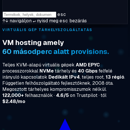
esc
↑↓
navigáljon
↵
nyisd meg
esc
bezárás
VIRTUÁLIS GÉP TÁRHELYSZOLGÁLTATÁS
VM hosting amely
60 másodperc alatt provisions.
Teljes KVM-alapú virtuális gépek
AMD EPYC
processzorokkal
NVMe
tárhely és
40 Gbps
felfelé
irányuló kapcsolatok
Dedikált IPv4
, teljes root,
13 régió
.
Független felhőszolgáltató fejlesztőknek, 2008 óta.
Megosztott tárhelyes kompromisszumok nélkül.
122,000+
felhasználók ·
4.6/5
on Trustpilot · től
$2.48/mo