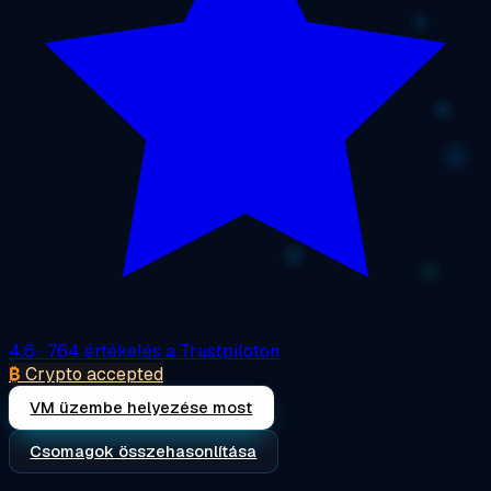
4.6
· 764 értékelés a Trustpiloton
₿
Crypto accepted
VM üzembe helyezése most
Csomagok összehasonlítása