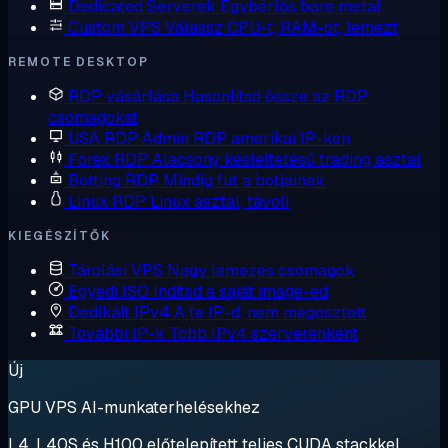
Dedicated Serverek
Egybérlős bare metal
Custom VPS
Válassz CPU-t, RAM-ot, lemezt
REMOTE DESKTOP
RDP vásárlása
Hasonlítsd össze az RDP
csomagokat
USA RDP
Admin RDP amerikai IP-ken
Forex RDP
Alacsony késleltetésű trading asztal
Botting RDP
Mindig fut a botjainak
Linux RDP
Linux asztal, távoli
KIEGÉSZÍTŐK
Tárolási VPS
Nagy lemezes csomagok
Egyedi ISO
Indítsd a saját image-ed
Dedikált IPv4
A te IP-d, nem megosztott
További IP-k
Több IPv4 szerverenként
Új
GPU VPS AI-munkaterhelésekhez
L4, L40S és H100 előtelepített teljes CUDA stackkel.