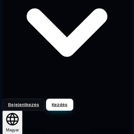
Bejelentkezés
Kezdés
Magyar