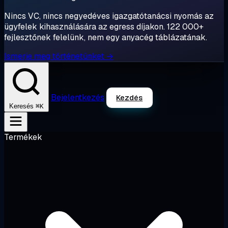
Nincs VC, nincs negyedéves igazgatótanácsi nyomás az
ügyfelek kihasználására az egress díjakon. 122 000+
fejlesztőnek felelünk, nem egy anyacég táblázatának.
Ismerje meg történetünket →
Bejelentkezés
Kezdés
⌘K
Keresés
Termékek