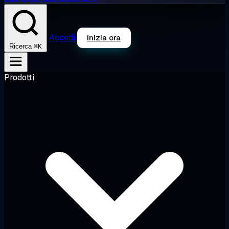
Accedi
Inizia ora
⌘K
Ricerca
Prodotti