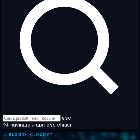
esc
↑↓
navigare
↵
apri
esc
chiudi
IL BLOG DI CLOUDZY