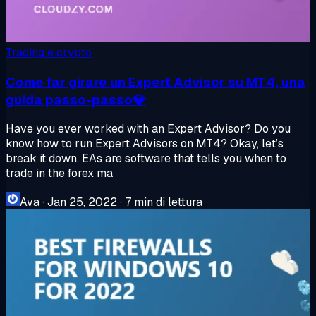
Trading e crypto
Come far girare un Expert Advisor su MT4, una
guida passo-passo💎
Have you ever worked with an Expert Advisor? Do you
know how to run Expert Advisors on MT4? Okay, let’s
break it down. EAs are software that tells you when to
trade in the forex ma
Ava
·
Jan 25, 2022
·
7 min di lettura