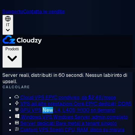
Supporto
Contatta le vendite
IT
Prodotti
Server reali, distribuiti in 60 secondi. Nessun labirinto di
upsell.
CALCOLARE
Cloud VPS
EPYC condiviso, da $2,48/mese
VPS ad alte prestazioni
Core EPYC dedicati, DDR5
GPU VPS
New
L4, L40S, H100 on demand
Windows VPS
Windows Server, admin completo
Server dedicati
Bare metal a tenant singolo
Custom VPS
Scegli CPU, RAM, disco su misura