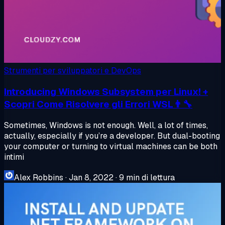
Strumenti per sviluppatori e DevOps
Introducing Windows Subsystem per Linux! +
Scopri Come Risolvere gli Errori WSL👨‍🔧
Sometimes, Windows is not enough. Well, a lot of times,
actually, especially if you’re a developer. But dual-booting
your computer or turning to virtual machines can be both
intimi
Alex Robbins
·
Jan 8, 2022
·
9 min di lettura