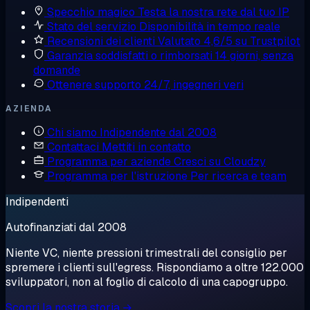
Specchio magico
Testa la nostra rete dal tuo IP
Stato del servizio
Disponibilità in tempo reale
Recensioni dei clienti
Valutato 4,6/5 su Trustpilot
Garanzia soddisfatti o rimborsati
14 giorni, senza
domande
Ottenere supporto
24/7, ingegneri veri
AZIENDA
Chi siamo
Indipendente dal 2008
Contattaci
Mettiti in contatto
Programma per aziende
Cresci su Cloudzy
Programma per l'istruzione
Per ricerca e team
Indipendenti
Autofinanziati dal 2008
Niente VC, niente pressioni trimestrali del consiglio per
spremere i clienti sull'egress. Rispondiamo a oltre 122.000
sviluppatori, non al foglio di calcolo di una capogruppo.
Scopri la nostra storia →