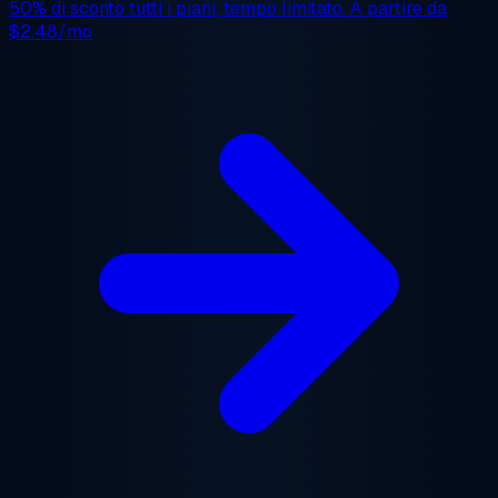
50% di sconto
tutti i piani, tempo limitato. A partire da
$2.48/mo