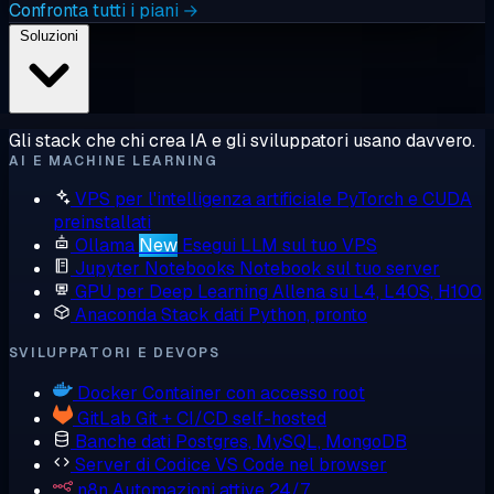
Confronta tutti i piani →
Soluzioni
Gli stack che chi crea IA e gli sviluppatori usano davvero.
AI E MACHINE LEARNING
VPS per l'intelligenza artificiale
PyTorch e CUDA
preinstallati
Ollama
New
Esegui LLM sul tuo VPS
Jupyter Notebooks
Notebook sul tuo server
GPU per Deep Learning
Allena su L4, L40S, H100
Anaconda
Stack dati Python, pronto
SVILUPPATORI E DEVOPS
Docker
Container con accesso root
GitLab
Git + CI/CD self-hosted
Banche dati
Postgres, MySQL, MongoDB
Server di Codice
VS Code nel browser
n8n
Automazioni attive 24/7