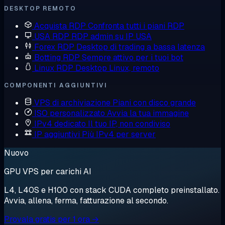
DESKTOP REMOTO
Acquista RDP
Confronta tutti i piani RDP
USA RDP
RDP admin su IP USA
Forex RDP
Desktop di trading a bassa latenza
Botting RDP
Sempre attivo per i tuoi bot
Linux RDP
Desktop Linux, remoto
COMPONENTI AGGIUNTIVI
VPS di archiviazione
Piani con disco grande
ISO personalizzato
Avvia la tua immagine
IPv4 dedicato
Il tuo IP, non condiviso
IP aggiuntivi
Più IPv4 per server
Nuovo
GPU VPS per carichi AI
L4, L40S e H100 con stack CUDA completo preinstallato.
Avvia, allena, ferma, fatturazione al secondo.
Provala gratis per 1 ora →