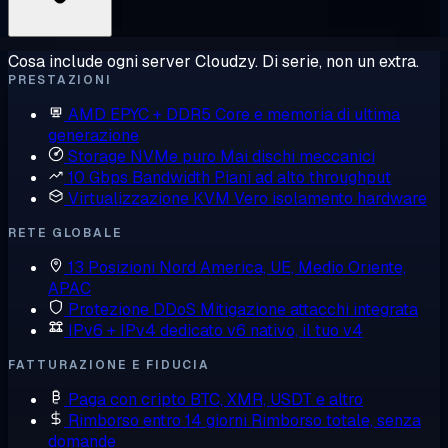
Cosa include ogni server Cloudzy. Di serie, non un extra.
PRESTAZIONI
AMD EPYC + DDR5
Core e memoria di ultima
generazione
Storage NVMe puro
Mai dischi meccanici
10 Gbps Bandwidth
Piani ad alto throughput
Virtualizzazione KVM
Vero isolamento hardware
RETE GLOBALE
13 Posizioni
Nord America, UE, Medio Oriente,
APAC
Protezione DDoS
Mitigazione attacchi integrata
IPv6 + IPv4 dedicato
v6 nativo, il tuo v4
FATTURAZIONE E FIDUCIA
Paga con cripto
BTC, XMR, USDT e altro
Rimborso entro 14 giorni
Rimborso totale, senza
domande