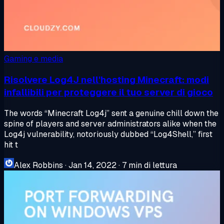
Gaming e media
Risolvere Log4J nell'hosting Minecraft: modi
infallibili per proteggere il tuo server di gioco
The words “Minecraft Log4j” sent a genuine chill down the
spine of players and server administrators alike when the
Log4j vulnerability, notoriously dubbed “Log4Shell,” first
hit t
Alex Robbins
·
Jan 14, 2022
·
7 min di lettura