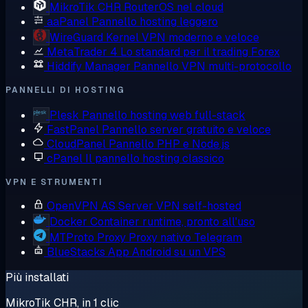
MikroTik CHR
RouterOS nel cloud
aaPanel
Pannello hosting leggero
WireGuard
Kernel VPN moderno e veloce
MetaTrader 4
Lo standard per il trading Forex
Hiddify Manager
Pannello VPN multi-protocollo
PANNELLI DI HOSTING
Plesk
Pannello hosting web full-stack
FastPanel
Pannello server gratuito e veloce
CloudPanel
Pannello PHP e Node.js
cPanel
Il pannello hosting classico
VPN E STRUMENTI
OpenVPN AS
Server VPN self-hosted
Docker
Container runtime, pronto all'uso
MTProto Proxy
Proxy nativo Telegram
BlueStacks
App Android su un VPS
Più installati
MikroTik CHR, in 1 clic