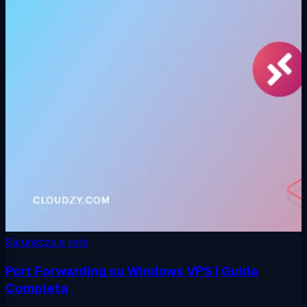
Sicurezza e rete
Port Forwarding su Windows VPS | Guida
Completa