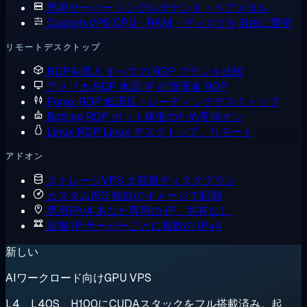
専用サーバー
シングルテナント・ベアメタル
Custom VPS
CPU・RAM・ディスクを自由に選択
リモートデスクトップ
RDPを購入
すべての RDP プランを比較
アメリカ RDP
米国 IP の管理者 RDP
Forex RDP
低遅延トレーディングデスクトップ
Botting RDP
ボット稼働のため常時オン
Linux RDP
Linux デスクトップ、リモート
アドオン
ストレージVPS
大容量ディスクプラン
カスタムISO
独自のイメージで起動
専用IPv4
あなた専用の IP、共有なし
追加 IP
サーバーごとに複数の IPv4
新しい
AIワークロード向けGPU VPS
L4、L40S、H100にCUDAスタックをフル搭載済み。起