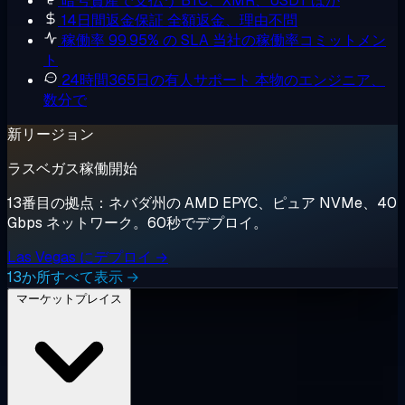
暗号資産で支払う
BTC、XMR、USDT ほか
14日間返金保証
全額返金、理由不問
稼働率 99.95% の SLA
当社の稼働率コミットメン
ト
24時間365日の有人サポート
本物のエンジニア、
数分で
新リージョン
ラスベガス稼働開始
13番目の拠点：ネバダ州の AMD EPYC、ピュア NVMe、40
Gbps ネットワーク。60秒でデプロイ。
Las Vegas にデプロイ →
13か所すべて表示 →
マーケットプレイス