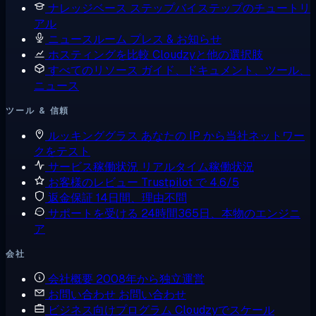
ナレッジベース
ステップバイステップのチュートリ
アル
ニュースルーム
プレス & お知らせ
ホスティングを比較
Cloudzyと他の選択肢
すべてのリソース
ガイド、ドキュメント、ツール、
ニュース
ツール & 信頼
ルッキンググラス
あなたの IP から当社ネットワー
クをテスト
サービス稼働状況
リアルタイム稼働状況
お客様のレビュー
Trustpilot で 4.6/5
返金保証
14日間、理由不問
サポートを受ける
24時間365日、本物のエンジニ
ア
会社
会社概要
2008年から独立運営
お問い合わせ
お問い合わせ
ビジネス向けプログラム
Cloudzyでスケール