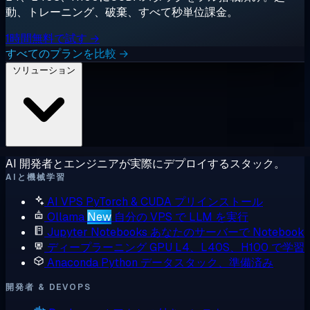
動、トレーニング、破棄、すべて秒単位課金。
1時間無料で試す →
すべてのプランを比較 →
ソリューション
AI 開発者とエンジニアが実際にデプロイするスタック。
AIと機械学習
AI VPS
PyTorch & CUDA プリインストール
Ollama
New
自分の VPS で LLM を実行
Jupyter Notebooks
あなたのサーバーで Notebook
ディープラーニング GPU
L4、L40S、H100 で学習
Anaconda
Python データスタック、準備済み
開発者 & DEVOPS