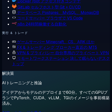
Docker
root アクセス付きコンテナ
GitLab
セルフホスト型 Git + CI/CD
データベース
Postgres、MySQL、MongoDB
コードサーバー
ブラウザで VS Code
n8n
24時間稼働する自動化
実行 & トレード
ゲームサーバー
Minecraft、CS、ARK ほか
FX & トレーディング
ブローカー直近の MT5
VPN & プライバシー
自分専用のプライベート VPN
リモートワークステーション
決して眠らないデスク
トップ
解決策
AIトレーニングと推論
アイデアからモデルのデプロイまで60分。すべてのGPUプ
ランでPyTorch、CUDA、vLLM、TGIのイメージを事前構築
済み。