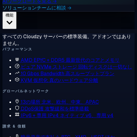
AIワークロードを見る →
ソリューションチームに相談 →
機能
すべての Cloudzy サーバーの標準装備。アドオンではあり
ません。
パフォーマンス
AMD EPYC + DDR5
最新世代のコアとメモリ
ピュア NVMe ストレージ
回転ディスクは一切なし
10 Gbps Bandwidth
高スループットプラン
KVM 仮想化
真のハードウェア分離
グローバルネットワーク
13の場所
北米、欧州、中東、APAC
DDoS保護
攻撃緩和を標準搭載
IPv6 + 専用 IPv4
ネイティブ v6、専用 v4
請求 & 信頼