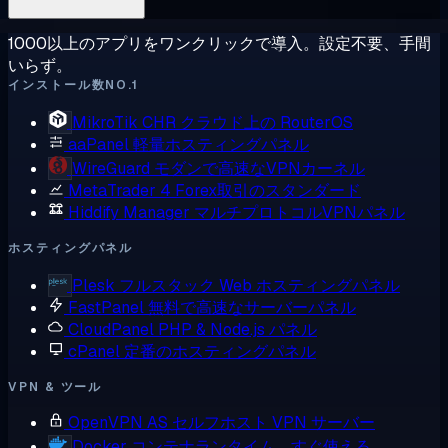
1000以上のアプリをワンクリックで導入。設定不要、手間
いらず。
インストール数NO.1
MikroTik CHR
クラウド上の RouterOS
aaPanel
軽量ホスティングパネル
WireGuard
モダンで高速なVPNカーネル
MetaTrader 4
Forex取引のスタンダード
Hiddify Manager
マルチプロトコルVPNパネル
ホスティングパネル
Plesk
フルスタック Web ホスティングパネル
FastPanel
無料で高速なサーバーパネル
CloudPanel
PHP & Node.js パネル
cPanel
定番のホスティングパネル
VPN & ツール
OpenVPN AS
セルフホスト VPN サーバー
Docker
コンテナランタイム、すぐ使える