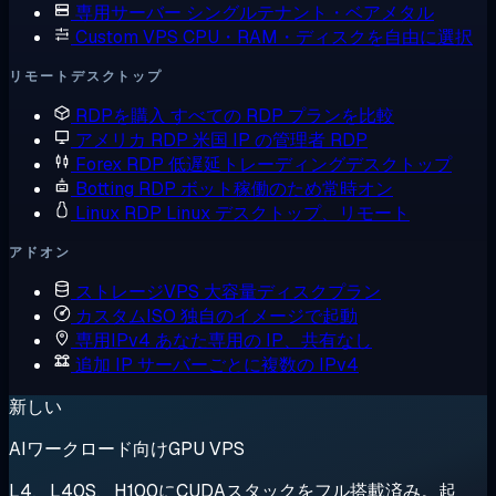
専用サーバー
シングルテナント・ベアメタル
Custom VPS
CPU・RAM・ディスクを自由に選択
リモートデスクトップ
RDPを購入
すべての RDP プランを比較
アメリカ RDP
米国 IP の管理者 RDP
Forex RDP
低遅延トレーディングデスクトップ
Botting RDP
ボット稼働のため常時オン
Linux RDP
Linux デスクトップ、リモート
アドオン
ストレージVPS
大容量ディスクプラン
カスタムISO
独自のイメージで起動
専用IPv4
あなた専用の IP、共有なし
追加 IP
サーバーごとに複数の IPv4
新しい
AIワークロード向けGPU VPS
L4、L40S、H100にCUDAスタックをフル搭載済み。起