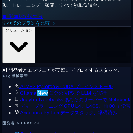
動、トレーニング、破棄、すべて秒単位課金。
1時間無料で試す →
すべてのプランを比較 →
ソリューション
AI 開発者とエンジニアが実際にデプロイするスタック。
AIと機械学習
AI VPS
PyTorch & CUDA プリインストール
Ollama
New
自分の VPS で LLM を実行
Jupyter Notebooks
あなたのサーバーで Notebook
ディープラーニング GPU
L4、L40S、H100 で学習
Anaconda
Python データスタック、準備済み
開発者 & DEVOPS