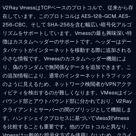
V2Ray VmessはTCPベースのプロトコルで、従来から存
在しています。このプロトコルは
AES-128-GCM
,
AES-
256-CBC
、そして
SHA-256
を含む幅広い暗号化アルゴ
リズムをサポートしています。Vmessの最も興味深い特
徴はカスタムヘッダーのサポートです。ヘッダーはデー
タパケットがインターネットを移動する際に追加される
小さな情報です。Vmessのカスタムヘッダー機能によ
り、偽のランダムで無関係なデータを追加できます。こ
の追加情報により、通常のインターネットトラフィック
のように見えるため、ネットワーク検閲者がVPNアクテ
ィビティを検出するのが難しくなります。VMessはイン
バウンド部とアウトバウンド部に分かれており、V2Ray
クライアントとサーバーの間のブリッジとして機能しま
す。ハンドシェイクプロセスに基づいてVless対Vmess
を比較することも重要です。他のプロトコルと異なり、
Vmessは一般的な暗号化方式を使用しないため、クライ