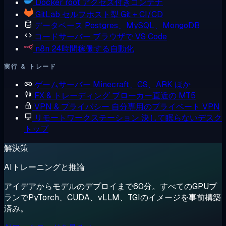
Docker
root アクセス付きコンテナ
GitLab
セルフホスト型 Git + CI/CD
データベース
Postgres、MySQL、MongoDB
コードサーバー
ブラウザで VS Code
n8n
24時間稼働する自動化
実行 & トレード
ゲームサーバー
Minecraft、CS、ARK ほか
FX & トレーディング
ブローカー直近の MT5
VPN & プライバシー
自分専用のプライベート VPN
リモートワークステーション
決して眠らないデスク
トップ
解決策
AIトレーニングと推論
アイデアからモデルのデプロイまで60分。すべてのGPUプ
ランでPyTorch、CUDA、vLLM、TGIのイメージを事前構築
済み。