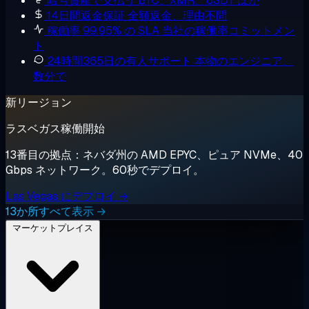
暗号資産で支払う
BTC、XMR、USDT ほか
14日間返金保証
全額返金、理由不問
稼働率 99.95% の SLA
当社の稼働率コミットメン
ト
24時間365日の有人サポート
本物のエンジニア、
数分で
新リージョン
ラスベガス稼働開始
13番目の拠点：ネバダ州の AMD EPYC、ピュア NVMe、40
Gbps ネットワーク。60秒でデプロイ。
Las Vegas にデプロイ →
13か所すべて表示 →
マーケットプレイス