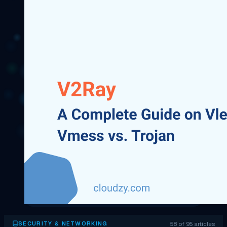
58 of 95 articles
SECURITY & NETWORKING