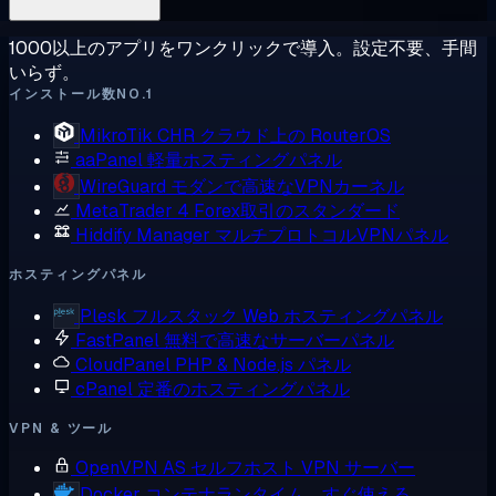
1000以上のアプリをワンクリックで導入。設定不要、手間
いらず。
インストール数NO.1
MikroTik CHR
クラウド上の RouterOS
aaPanel
軽量ホスティングパネル
WireGuard
モダンで高速なVPNカーネル
MetaTrader 4
Forex取引のスタンダード
Hiddify Manager
マルチプロトコルVPNパネル
ホスティングパネル
Plesk
フルスタック Web ホスティングパネル
FastPanel
無料で高速なサーバーパネル
CloudPanel
PHP & Node.js パネル
cPanel
定番のホスティングパネル
VPN & ツール
OpenVPN AS
セルフホスト VPN サーバー
Docker
コンテナランタイム、すぐ使える