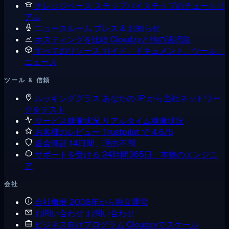
ナレッジベース
ステップバイステップのチュートリ
アル
ニュースルーム
プレス & お知らせ
ホスティングを比較
Cloudzyと他の選択肢
すべてのリソース
ガイド、ドキュメント、ツール、
ニュース
ツール & 信頼
ルッキンググラス
あなたの IP から当社ネットワー
クをテスト
サービス稼働状況
リアルタイム稼働状況
お客様のレビュー
Trustpilot で 4.6/5
返金保証
14日間、理由不問
サポートを受ける
24時間365日、本物のエンジニ
ア
会社
会社概要
2008年から独立運営
お問い合わせ
お問い合わせ
ビジネス向けプログラム
Cloudzyでスケール