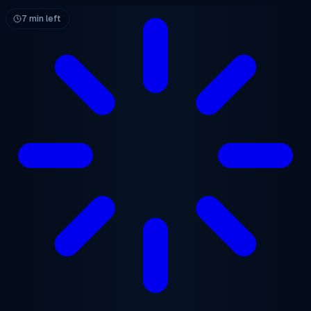
メインコンテンツへスキップ
7 min left