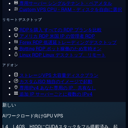
専用サーバー
シングルテナント・ベアメタル
Custom VPS
CPU・RAM・ディスクを自由に選択
リモートデスクトップ
RDPを購入
すべての RDP プランを比較
アメリカ RDP
米国 IP の管理者 RDP
Forex RDP
低遅延トレーディングデスクトップ
Botting RDP
ボット稼働のため常時オン
Linux RDP
Linux デスクトップ、リモート
アドオン
ストレージVPS
大容量ディスクプラン
カスタムISO
独自のイメージで起動
専用IPv4
あなた専用の IP、共有なし
追加 IP
サーバーごとに複数の IPv4
新しい
AIワークロード向けGPU VPS
L4、L40S、H100にCUDAスタックをフル搭載済み。起