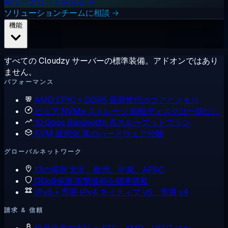
AIワークロードを見る →
ソリューションチームに相談 →
機能
すべての Cloudzy サーバーの標準装備。アドオンではあり
ません。
パフォーマンス
AMD EPYC + DDR5
最新世代のコアとメモリ
ピュア NVMe ストレージ
回転ディスクは一切なし
10 Gbps Bandwidth
高スループットプラン
KVM 仮想化
真のハードウェア分離
グローバルネットワーク
13の場所
北米、欧州、中東、APAC
DDoS保護
攻撃緩和を標準搭載
IPv6 + 専用 IPv4
ネイティブ v6、専用 v4
請求 & 信頼