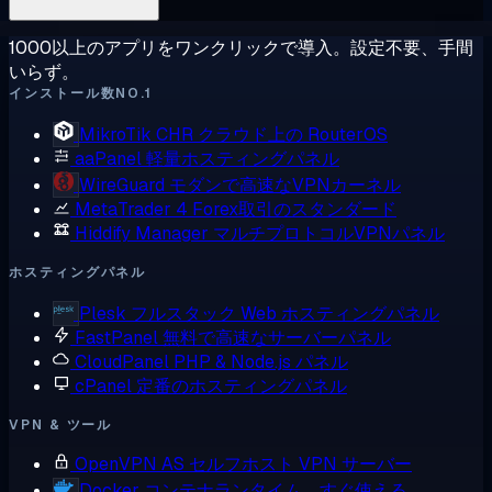
1000以上のアプリをワンクリックで導入。設定不要、手間
いらず。
インストール数NO.1
MikroTik CHR
クラウド上の RouterOS
aaPanel
軽量ホスティングパネル
WireGuard
モダンで高速なVPNカーネル
MetaTrader 4
Forex取引のスタンダード
Hiddify Manager
マルチプロトコルVPNパネル
ホスティングパネル
Plesk
フルスタック Web ホスティングパネル
FastPanel
無料で高速なサーバーパネル
CloudPanel
PHP & Node.js パネル
cPanel
定番のホスティングパネル
VPN & ツール
OpenVPN AS
セルフホスト VPN サーバー
Docker
コンテナランタイム、すぐ使える