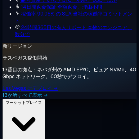
暗号資産で支払う
BTC、XMR、USDT ほか
14日間返金保証
全額返金、理由不問
稼働率 99.95% の SLA
当社の稼働率コミットメン
ト
24時間365日の有人サポート
本物のエンジニア、
数分で
新リージョン
ラスベガス稼働開始
13番目の拠点：ネバダ州の AMD EPYC、ピュア NVMe、40
Gbps ネットワーク。60秒でデプロイ。
Las Vegas にデプロイ →
13か所すべて表示 →
マーケットプレイス