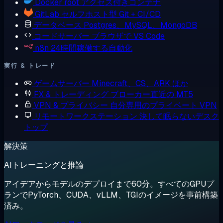
Docker
root アクセス付きコンテナ
GitLab
セルフホスト型 Git + CI/CD
データベース
Postgres、MySQL、MongoDB
コードサーバー
ブラウザで VS Code
n8n
24時間稼働する自動化
実行 & トレード
ゲームサーバー
Minecraft、CS、ARK ほか
FX & トレーディング
ブローカー直近の MT5
VPN & プライバシー
自分専用のプライベート VPN
リモートワークステーション
決して眠らないデスク
トップ
解決策
AIトレーニングと推論
アイデアからモデルのデプロイまで60分。すべてのGPUプ
ランでPyTorch、CUDA、vLLM、TGIのイメージを事前構築
済み。