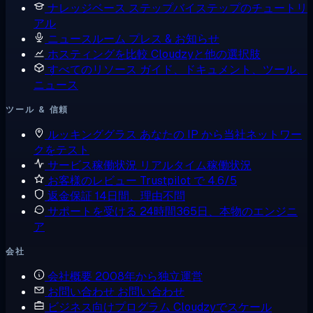
ナレッジベース
ステップバイステップのチュートリ
アル
ニュースルーム
プレス & お知らせ
ホスティングを比較
Cloudzyと他の選択肢
すべてのリソース
ガイド、ドキュメント、ツール、
ニュース
ツール & 信頼
ルッキンググラス
あなたの IP から当社ネットワー
クをテスト
サービス稼働状況
リアルタイム稼働状況
お客様のレビュー
Trustpilot で 4.6/5
返金保証
14日間、理由不問
サポートを受ける
24時間365日、本物のエンジニ
ア
会社
会社概要
2008年から独立運営
お問い合わせ
お問い合わせ
ビジネス向けプログラム
Cloudzyでスケール