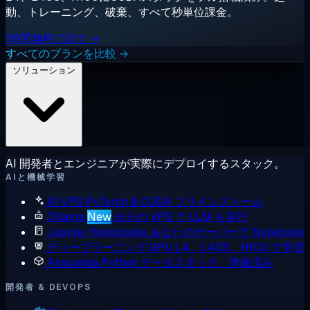
動、トレーニング、破棄、すべて秒単位課金。
1時間無料で試す →
すべてのプランを比較 →
ソリューション
AI 開発者とエンジニアが実際にデプロイするスタック。
AIと機械学習
AI VPS
PyTorch & CUDA プリインストール
Ollama
New
自分の VPS で LLM を実行
Jupyter Notebooks
あなたのサーバーで Notebook
ディープラーニング GPU
L4、L40S、H100 で学習
Anaconda
Python データスタック、準備済み
開発者 & DEVOPS