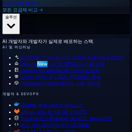
1시간 무료 체험 →
모든 요금제 비교 →
솔루션
AI 개발자와 개발자가 실제로 배포하는 스택.
AI 및 머신러닝
AI VPS용 인공지능
사전 설치된 PyTorch & CUDA
Ollama
New
나만의 VPS에서 LLM 실행
Jupyter Notebooks
내 서버의 노트북
딥러닝 GPU
L4, L40S, H100에서 학습
Anaconda
Python 데이터 스택, 준비됨
개발자 & DEVOPS
Docker
루트 액세스 컨테이너
GitLab
셀프 호스팅 Git + CI/CD
데이터베이스
Postgres, MySQL, MongoDB
코드 서버
브라우저에서 VS Code