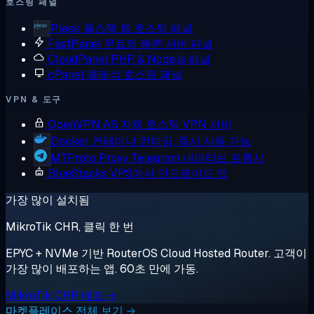
호스팅 패널
Plesk
풀스택 웹 호스팅 패널
FastPanel
무료의 빠른 서버 패널
CloudPanel
PHP & Node.js 패널
cPanel
클래식 호스팅 패널
VPN & 도구
OpenVPN AS
자체 호스팅 VPN 서버
Docker
컨테이너 런타임, 즉시 사용 가능
MTProto Proxy
Telegram 네이티브 프록시
BlueStacks
VPS에서 안드로이드 앱
가장 많이 설치됨
MikroTik CHR, 클릭 한 번
EPYC + NVMe 기반 RouterOS Cloud Hosted Router. 고객이
가장 많이 배포하는 앱. 60초 만에 가동.
MikroTik CHR 배포 →
마켓플레이스 전체 보기 →