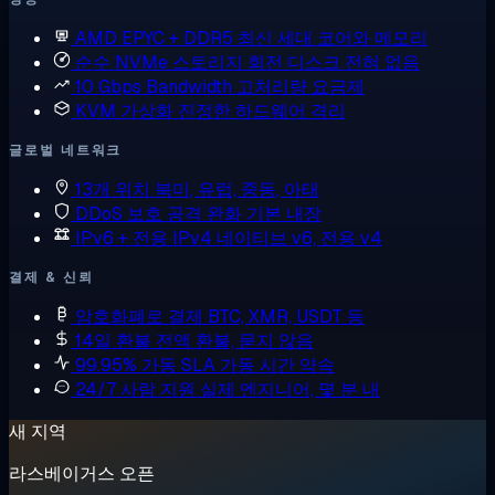
AMD EPYC + DDR5
최신 세대 코어와 메모리
순수 NVMe 스토리지
회전 디스크 전혀 없음
10 Gbps Bandwidth
고처리량 요금제
KVM 가상화
진정한 하드웨어 격리
글로벌 네트워크
13개 위치
북미, 유럽, 중동, 아태
DDoS 보호
공격 완화 기본 내장
IPv6 + 전용 IPv4
네이티브 v6, 전용 v4
결제 & 신뢰
암호화폐로 결제
BTC, XMR, USDT 등
14일 환불
전액 환불, 묻지 않음
99.95% 가동 SLA
가동 시간 약속
24/7 사람 지원
실제 엔지니어, 몇 분 내
새 지역
라스베이거스 오픈