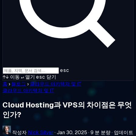
esc
↑↓
이동
↵
열기
esc
닫기
홈
›
블로그
›
클라우드 아키텍처 및 IT
클라우드 아키텍처 및 IT
Cloud Hosting과 VPS의 차이점은 무엇
인가?
작성자
Nick Silver
·
Jan 30, 2025
·
9 분 분량
·
업데이트