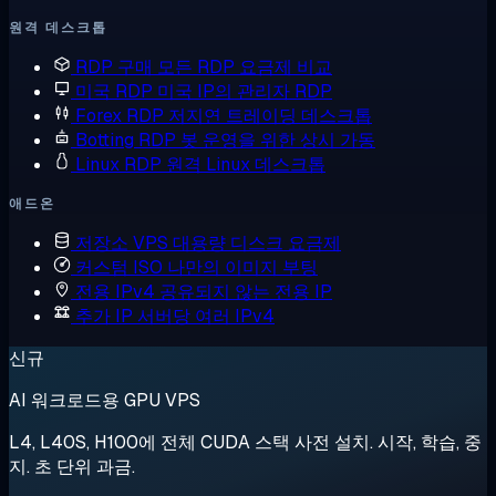
원격 데스크톱
RDP 구매
모든 RDP 요금제 비교
미국 RDP
미국 IP의 관리자 RDP
Forex RDP
저지연 트레이딩 데스크톱
Botting RDP
봇 운영을 위한 상시 가동
Linux RDP
원격 Linux 데스크톱
애드온
저장소 VPS
대용량 디스크 요금제
커스텀 ISO
나만의 이미지 부팅
전용 IPv4
공유되지 않는 전용 IP
추가 IP
서버당 여러 IPv4
신규
AI 워크로드용 GPU VPS
L4, L40S, H100에 전체 CUDA 스택 사전 설치. 시작, 학습, 중
지. 초 단위 과금.