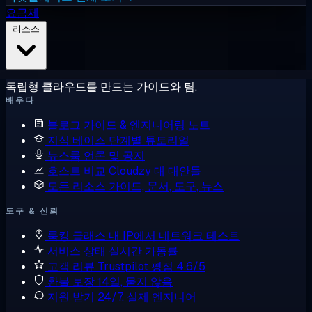
요금제
리소스
독립형 클라우드를 만드는 가이드와 팀.
배우다
블로그
가이드 & 엔지니어링 노트
지식 베이스
단계별 튜토리얼
뉴스룸
언론 및 공지
호스트 비교
Cloudzy 대 대안들
모든 리소스
가이드, 문서, 도구, 뉴스
도구 & 신뢰
룩킹 글래스
내 IP에서 네트워크 테스트
서비스 상태
실시간 가동률
고객 리뷰
Trustpilot 평점 4.6/5
환불 보장
14일, 묻지 않음
지원 받기
24/7, 실제 엔지니어