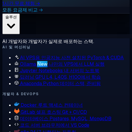
1시간 무료 체험 →
모든 요금제 비교 →
솔루션
AI 개발자와 개발자가 실제로 배포하는 스택.
AI 및 머신러닝
AI VPS용 인공지능
사전 설치된 PyTorch & CUDA
Ollama
New
나만의 VPS에서 LLM 실행
Jupyter Notebooks
내 서버의 노트북
딥러닝 GPU
L4, L40S, H100에서 학습
Anaconda
Python 데이터 스택, 준비됨
개발자 & DEVOPS
Docker
루트 액세스 컨테이너
GitLab
셀프 호스팅 Git + CI/CD
데이터베이스
Postgres, MySQL, MongoDB
코드 서버
브라우저에서 VS Code