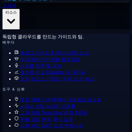
요금제
리소스
독립형 클라우드를 만드는 가이드와 팀.
배우다
블로그
가이드 & 엔지니어링 노트
지식 베이스
단계별 튜토리얼
뉴스룸
언론 및 공지
호스트 비교
Cloudzy 대 대안들
모든 리소스
가이드, 문서, 도구, 뉴스
도구 & 신뢰
룩킹 글래스
내 IP에서 네트워크 테스트
서비스 상태
실시간 가동률
고객 리뷰
Trustpilot 평점 4.6/5
환불 보장
14일, 묻지 않음
지원 받기
24/7, 실제 엔지니어