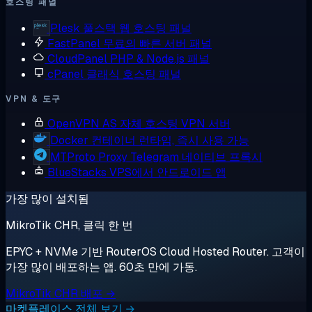
호스팅 패널
Plesk
풀스택 웹 호스팅 패널
FastPanel
무료의 빠른 서버 패널
CloudPanel
PHP & Node.js 패널
cPanel
클래식 호스팅 패널
VPN & 도구
OpenVPN AS
자체 호스팅 VPN 서버
Docker
컨테이너 런타임, 즉시 사용 가능
MTProto Proxy
Telegram 네이티브 프록시
BlueStacks
VPS에서 안드로이드 앱
가장 많이 설치됨
MikroTik CHR, 클릭 한 번
EPYC + NVMe 기반 RouterOS Cloud Hosted Router. 고객이
가장 많이 배포하는 앱. 60초 만에 가동.
MikroTik CHR 배포 →
마켓플레이스 전체 보기 →