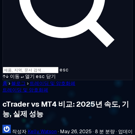
esc
↑↓
이동
↵
열기
esc
닫기
홈
›
블로그
›
트레이딩 및 암호화폐
트레이딩 및 암호화폐
cTrader vs MT4 비교: 2025년 속도, 기
능, 실제 성능
작성자
Kelly Watson
·
May 26, 2025
·
8 분 분량
·
업데이