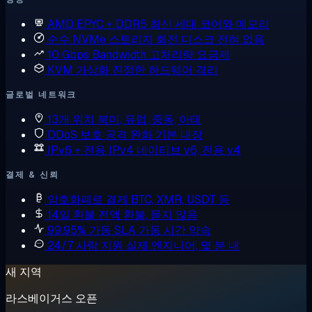
AMD EPYC + DDR5
최신 세대 코어와 메모리
순수 NVMe 스토리지
회전 디스크 전혀 없음
10 Gbps Bandwidth
고처리량 요금제
KVM 가상화
진정한 하드웨어 격리
글로벌 네트워크
13개 위치
북미, 유럽, 중동, 아태
DDoS 보호
공격 완화 기본 내장
IPv6 + 전용 IPv4
네이티브 v6, 전용 v4
결제 & 신뢰
암호화폐로 결제
BTC, XMR, USDT 등
14일 환불
전액 환불, 묻지 않음
99.95% 가동 SLA
가동 시간 약속
24/7 사람 지원
실제 엔지니어, 몇 분 내
새 지역
라스베이거스 오픈