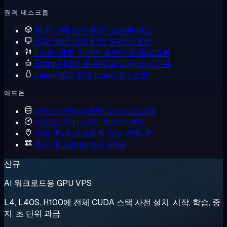
원격 데스크톱
RDP 구매
모든 RDP 요금제 비교
미국 RDP
미국 IP의 관리자 RDP
Forex RDP
저지연 트레이딩 데스크톱
Botting RDP
봇 운영을 위한 상시 가동
Linux RDP
원격 Linux 데스크톱
애드온
저장소 VPS
대용량 디스크 요금제
커스텀 ISO
나만의 이미지 부팅
전용 IPv4
공유되지 않는 전용 IP
추가 IP
서버당 여러 IPv4
신규
AI 워크로드용 GPU VPS
L4, L40S, H100에 전체 CUDA 스택 사전 설치. 시작, 학습, 중
지. 초 단위 과금.