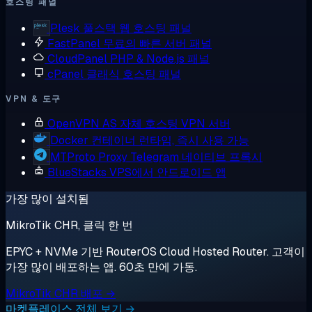
호스팅 패널
Plesk
풀스택 웹 호스팅 패널
FastPanel
무료의 빠른 서버 패널
CloudPanel
PHP & Node.js 패널
cPanel
클래식 호스팅 패널
VPN & 도구
OpenVPN AS
자체 호스팅 VPN 서버
Docker
컨테이너 런타임, 즉시 사용 가능
MTProto Proxy
Telegram 네이티브 프록시
BlueStacks
VPS에서 안드로이드 앱
가장 많이 설치됨
MikroTik CHR, 클릭 한 번
EPYC + NVMe 기반 RouterOS Cloud Hosted Router. 고객이
가장 많이 배포하는 앱. 60초 만에 가동.
MikroTik CHR 배포 →
마켓플레이스 전체 보기 →