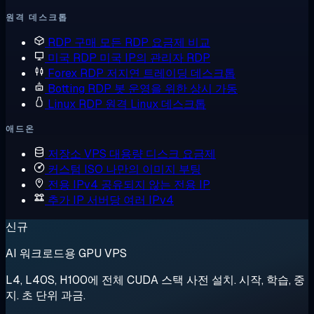
원격 데스크톱
RDP 구매
모든 RDP 요금제 비교
미국 RDP
미국 IP의 관리자 RDP
Forex RDP
저지연 트레이딩 데스크톱
Botting RDP
봇 운영을 위한 상시 가동
Linux RDP
원격 Linux 데스크톱
애드온
저장소 VPS
대용량 디스크 요금제
커스텀 ISO
나만의 이미지 부팅
전용 IPv4
공유되지 않는 전용 IP
추가 IP
서버당 여러 IPv4
신규
AI 워크로드용 GPU VPS
L4, L40S, H100에 전체 CUDA 스택 사전 설치. 시작, 학습, 중
지. 초 단위 과금.