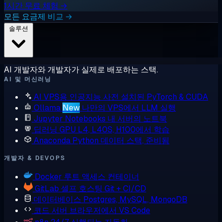
1시간 무료 체험 →
모든 요금제 비교 →
솔루션
AI 개발자와 개발자가 실제로 배포하는 스택.
AI 및 머신러닝
AI VPS용 인공지능
사전 설치된 PyTorch & CUDA
Ollama
New
나만의 VPS에서 LLM 실행
Jupyter Notebooks
내 서버의 노트북
딥러닝 GPU
L4, L40S, H100에서 학습
Anaconda
Python 데이터 스택, 준비됨
개발자 & DEVOPS
Docker
루트 액세스 컨테이너
GitLab
셀프 호스팅 Git + CI/CD
데이터베이스
Postgres, MySQL, MongoDB
코드 서버
브라우저에서 VS Code