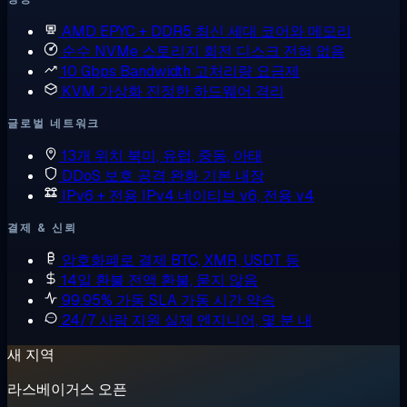
AMD EPYC + DDR5
최신 세대 코어와 메모리
순수 NVMe 스토리지
회전 디스크 전혀 없음
10 Gbps Bandwidth
고처리량 요금제
KVM 가상화
진정한 하드웨어 격리
글로벌 네트워크
13개 위치
북미, 유럽, 중동, 아태
DDoS 보호
공격 완화 기본 내장
IPv6 + 전용 IPv4
네이티브 v6, 전용 v4
결제 & 신뢰
암호화폐로 결제
BTC, XMR, USDT 등
14일 환불
전액 환불, 묻지 않음
99.95% 가동 SLA
가동 시간 약속
24/7 사람 지원
실제 엔지니어, 몇 분 내
새 지역
라스베이거스 오픈