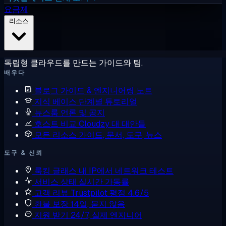
요금제
리소스
독립형 클라우드를 만드는 가이드와 팀.
배우다
블로그
가이드 & 엔지니어링 노트
지식 베이스
단계별 튜토리얼
뉴스룸
언론 및 공지
호스트 비교
Cloudzy 대 대안들
모든 리소스
가이드, 문서, 도구, 뉴스
도구 & 신뢰
룩킹 글래스
내 IP에서 네트워크 테스트
서비스 상태
실시간 가동률
고객 리뷰
Trustpilot 평점 4.6/5
환불 보장
14일, 묻지 않음
지원 받기
24/7, 실제 엔지니어