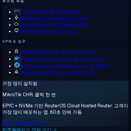
호스팅 패널
Plesk
풀스택 웹 호스팅 패널
FastPanel
무료의 빠른 서버 패널
CloudPanel
PHP & Node.js 패널
cPanel
클래식 호스팅 패널
VPN & 도구
OpenVPN AS
자체 호스팅 VPN 서버
Docker
컨테이너 런타임, 즉시 사용 가능
MTProto Proxy
Telegram 네이티브 프록시
BlueStacks
VPS에서 안드로이드 앱
가장 많이 설치됨
MikroTik CHR, 클릭 한 번
EPYC + NVMe 기반 RouterOS Cloud Hosted Router. 고객이
가장 많이 배포하는 앱. 60초 만에 가동.
MikroTik CHR 배포 →
마켓플레이스 전체 보기 →