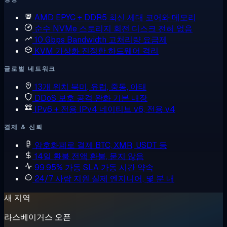
AMD EPYC + DDR5
최신 세대 코어와 메모리
순수 NVMe 스토리지
회전 디스크 전혀 없음
10 Gbps Bandwidth
고처리량 요금제
KVM 가상화
진정한 하드웨어 격리
글로벌 네트워크
13개 위치
북미, 유럽, 중동, 아태
DDoS 보호
공격 완화 기본 내장
IPv6 + 전용 IPv4
네이티브 v6, 전용 v4
결제 & 신뢰
암호화폐로 결제
BTC, XMR, USDT 등
14일 환불
전액 환불, 묻지 않음
99.95% 가동 SLA
가동 시간 약속
24/7 사람 지원
실제 엔지니어, 몇 분 내
새 지역
라스베이거스 오픈