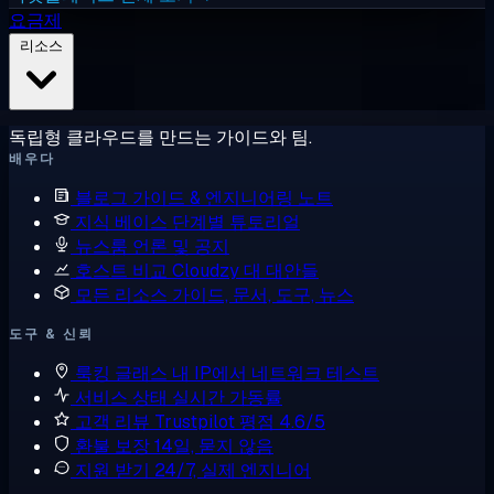
요금제
리소스
독립형 클라우드를 만드는 가이드와 팀.
배우다
블로그
가이드 & 엔지니어링 노트
지식 베이스
단계별 튜토리얼
뉴스룸
언론 및 공지
호스트 비교
Cloudzy 대 대안들
모든 리소스
가이드, 문서, 도구, 뉴스
도구 & 신뢰
룩킹 글래스
내 IP에서 네트워크 테스트
서비스 상태
실시간 가동률
고객 리뷰
Trustpilot 평점 4.6/5
환불 보장
14일, 묻지 않음
지원 받기
24/7, 실제 엔지니어