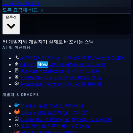
1시간 무료 체험 →
모든 요금제 비교 →
솔루션
AI 개발자와 개발자가 실제로 배포하는 스택.
AI 및 머신러닝
AI VPS용 인공지능
사전 설치된 PyTorch & CUDA
Ollama
New
나만의 VPS에서 LLM 실행
Jupyter Notebooks
내 서버의 노트북
딥러닝 GPU
L4, L40S, H100에서 학습
Anaconda
Python 데이터 스택, 준비됨
개발자 & DEVOPS
Docker
루트 액세스 컨테이너
GitLab
셀프 호스팅 Git + CI/CD
데이터베이스
Postgres, MySQL, MongoDB
코드 서버
브라우저에서 VS Code