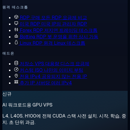
원격 데스크톱
RDP 구매
모든 RDP 요금제 비교
미국 RDP
미국 IP의 관리자 RDP
Forex RDP
저지연 트레이딩 데스크톱
Botting RDP
봇 운영을 위한 상시 가동
Linux RDP
원격 Linux 데스크톱
애드온
저장소 VPS
대용량 디스크 요금제
커스텀 ISO
나만의 이미지 부팅
전용 IPv4
공유되지 않는 전용 IP
추가 IP
서버당 여러 IPv4
신규
AI 워크로드용 GPU VPS
L4, L40S, H100에 전체 CUDA 스택 사전 설치. 시작, 학습, 중
지. 초 단위 과금.