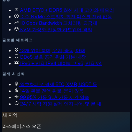
AMD EPYC + DDR5
최신 세대 코어와 메모리
순수 NVMe 스토리지
회전 디스크 전혀 없음
10 Gbps Bandwidth
고처리량 요금제
KVM 가상화
진정한 하드웨어 격리
글로벌 네트워크
13개 위치
북미, 유럽, 중동, 아태
DDoS 보호
공격 완화 기본 내장
IPv6 + 전용 IPv4
네이티브 v6, 전용 v4
결제 & 신뢰
암호화폐로 결제
BTC, XMR, USDT 등
14일 환불
전액 환불, 묻지 않음
99.95% 가동 SLA
가동 시간 약속
24/7 사람 지원
실제 엔지니어, 몇 분 내
새 지역
라스베이거스 오픈