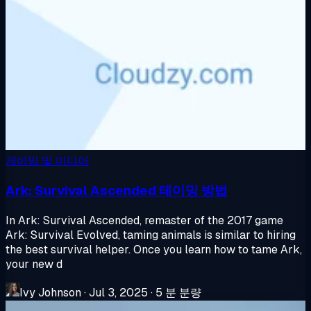
게이밍 및 미디어
Ark: Survival Ascended 테이밍 방법
In Ark: Survival Ascended, remaster of the 2017 game
Ark: Survival Evolved, taming animals is similar to hiring
the best survival helper. Once you learn how to tame Ark,
your new d
Ivy Johnson
·
Jul 3, 2025
·
5 분 분량