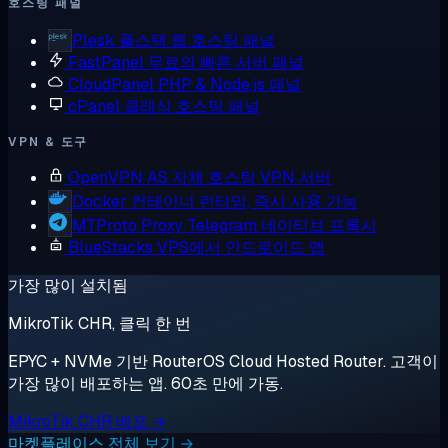
호스팅 패널
Plesk
풀스택 웹 호스팅 패널
FastPanel
무료의 빠른 서버 패널
CloudPanel
PHP & Node.js 패널
cPanel
클래식 호스팅 패널
VPN & 도구
OpenVPN AS
자체 호스팅 VPN 서버
Docker
컨테이너 런타임, 즉시 사용 가능
MTProto Proxy
Telegram 네이티브 프록시
BlueStacks
VPS에서 안드로이드 앱
가장 많이 설치됨
MikroTik CHR, 클릭 한 번
EPYC + NVMe 기반 RouterOS Cloud Hosted Router. 고객이
가장 많이 배포하는 앱. 60초 만에 가동.
MikroTik CHR 배포 →
마켓플레이스 전체 보기 →