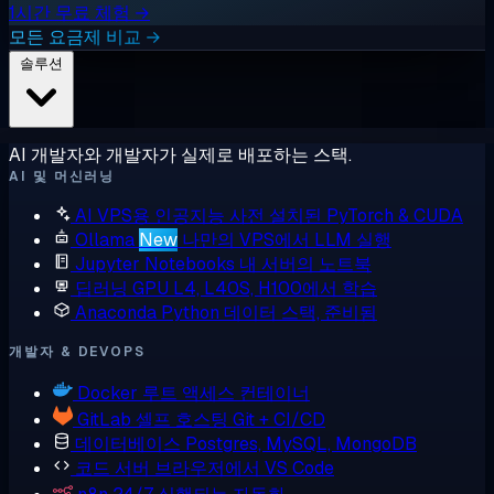
1시간 무료 체험 →
모든 요금제 비교 →
솔루션
AI 개발자와 개발자가 실제로 배포하는 스택.
AI 및 머신러닝
AI VPS용 인공지능
사전 설치된 PyTorch & CUDA
Ollama
New
나만의 VPS에서 LLM 실행
Jupyter Notebooks
내 서버의 노트북
딥러닝 GPU
L4, L40S, H100에서 학습
Anaconda
Python 데이터 스택, 준비됨
개발자 & DEVOPS
Docker
루트 액세스 컨테이너
GitLab
셀프 호스팅 Git + CI/CD
데이터베이스
Postgres, MySQL, MongoDB
코드 서버
브라우저에서 VS Code