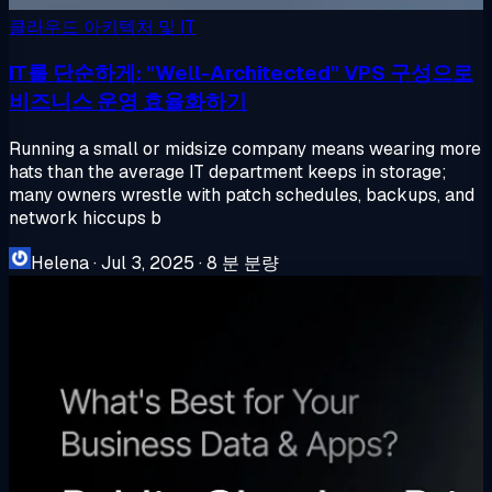
클라우드 아키텍처 및 IT
IT를 단순하게: "Well-Architected" VPS 구성으로
비즈니스 운영 효율화하기
Running a small or midsize company means wearing more
hats than the average IT department keeps in storage;
many owners wrestle with patch schedules, backups, and
network hiccups b
Helena
·
Jul 3, 2025
·
8 분 분량