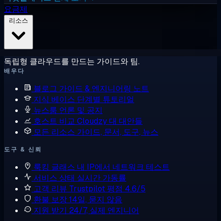
요금제
리소스
독립형 클라우드를 만드는 가이드와 팀.
배우다
블로그
가이드 & 엔지니어링 노트
지식 베이스
단계별 튜토리얼
뉴스룸
언론 및 공지
호스트 비교
Cloudzy 대 대안들
모든 리소스
가이드, 문서, 도구, 뉴스
도구 & 신뢰
룩킹 글래스
내 IP에서 네트워크 테스트
서비스 상태
실시간 가동률
고객 리뷰
Trustpilot 평점 4.6/5
환불 보장
14일, 묻지 않음
지원 받기
24/7, 실제 엔지니어