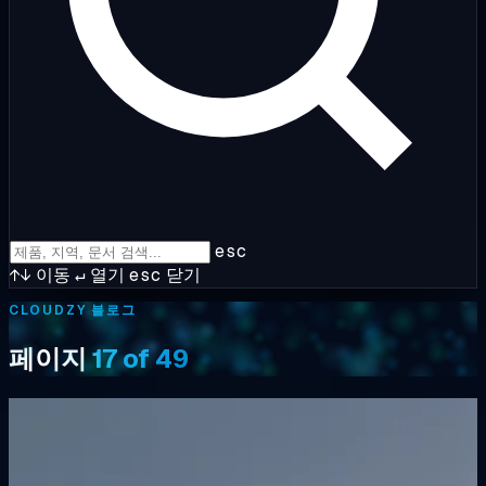
esc
↑↓
이동
↵
열기
esc
닫기
CLOUDZY 블로그
페이지
17 of 49