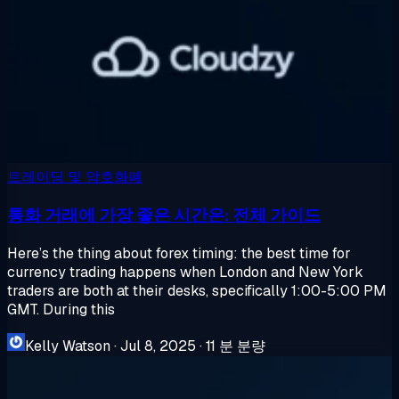
트레이딩 및 암호화폐
통화 거래에 가장 좋은 시간은: 전체 가이드
Here’s the thing about forex timing: the best time for
currency trading happens when London and New York
traders are both at their desks, specifically 1:00-5:00 PM
GMT. During this
Kelly Watson
·
Jul 8, 2025
·
11 분 분량