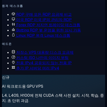
원격 데스크톱
RDP 구매
모든 RDP 요금제 비교
미국 RDP
미국 IP의 관리자 RDP
Forex RDP
저지연 트레이딩 데스크톱
Botting RDP
봇 운영을 위한 상시 가동
Linux RDP
원격 Linux 데스크톱
애드온
저장소 VPS
대용량 디스크 요금제
커스텀 ISO
나만의 이미지 부팅
전용 IPv4
공유되지 않는 전용 IP
추가 IP
서버당 여러 IPv4
신규
AI 워크로드용 GPU VPS
L4, L40S, H100에 전체 CUDA 스택 사전 설치. 시작, 학습, 중
지. 초 단위 과금.