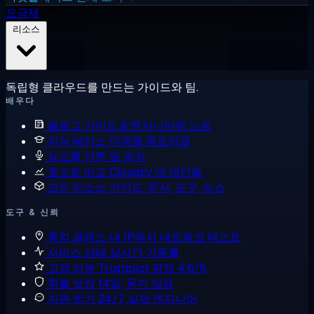
요금제
리소스
독립형 클라우드를 만드는 가이드와 팀.
배우다
블로그
가이드 & 엔지니어링 노트
지식 베이스
단계별 튜토리얼
뉴스룸
언론 및 공지
호스트 비교
Cloudzy 대 대안들
모든 리소스
가이드, 문서, 도구, 뉴스
도구 & 신뢰
룩킹 글래스
내 IP에서 네트워크 테스트
서비스 상태
실시간 가동률
고객 리뷰
Trustpilot 평점 4.6/5
환불 보장
14일, 묻지 않음
지원 받기
24/7, 실제 엔지니어