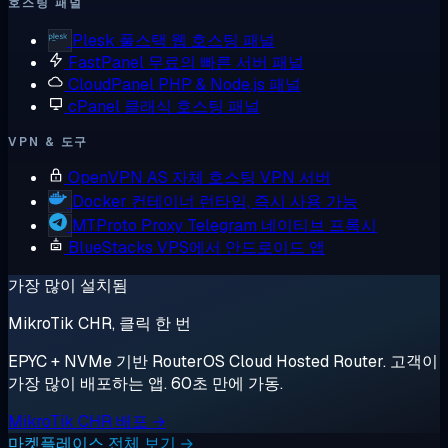
호스팅 패널
Plesk
풀스택 웹 호스팅 패널
FastPanel
무료의 빠른 서버 패널
CloudPanel
PHP & Node.js 패널
cPanel
클래식 호스팅 패널
VPN & 도구
OpenVPN AS
자체 호스팅 VPN 서버
Docker
컨테이너 런타임, 즉시 사용 가능
MTProto Proxy
Telegram 네이티브 프록시
BlueStacks
VPS에서 안드로이드 앱
가장 많이 설치됨
MikroTik CHR, 클릭 한 번
EPYC + NVMe 기반 RouterOS Cloud Hosted Router. 고객이
가장 많이 배포하는 앱. 60초 만에 가동.
MikroTik CHR 배포 →
마켓플레이스 전체 보기 →