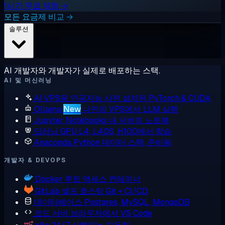
1시간 무료 체험 →
모든 요금제 비교 →
솔루션
AI 개발자와 개발자가 실제로 배포하는 스택.
AI 및 머신러닝
AI VPS용 인공지능
사전 설치된 PyTorch & CUDA
Ollama
New
나만의 VPS에서 LLM 실행
Jupyter Notebooks
내 서버의 노트북
딥러닝 GPU
L4, L40S, H100에서 학습
Anaconda
Python 데이터 스택, 준비됨
개발자 & DEVOPS
Docker
루트 액세스 컨테이너
GitLab
셀프 호스팅 Git + CI/CD
데이터베이스
Postgres, MySQL, MongoDB
코드 서버
브라우저에서 VS Code