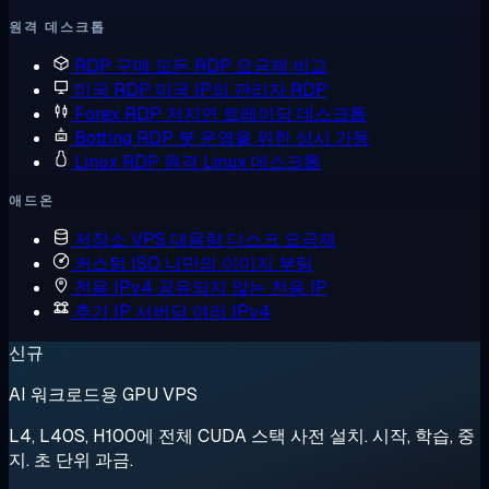
원격 데스크톱
RDP 구매
모든 RDP 요금제 비교
미국 RDP
미국 IP의 관리자 RDP
Forex RDP
저지연 트레이딩 데스크톱
Botting RDP
봇 운영을 위한 상시 가동
Linux RDP
원격 Linux 데스크톱
애드온
저장소 VPS
대용량 디스크 요금제
커스텀 ISO
나만의 이미지 부팅
전용 IPv4
공유되지 않는 전용 IP
추가 IP
서버당 여러 IPv4
신규
AI 워크로드용 GPU VPS
L4, L40S, H100에 전체 CUDA 스택 사전 설치. 시작, 학습, 중
지. 초 단위 과금.