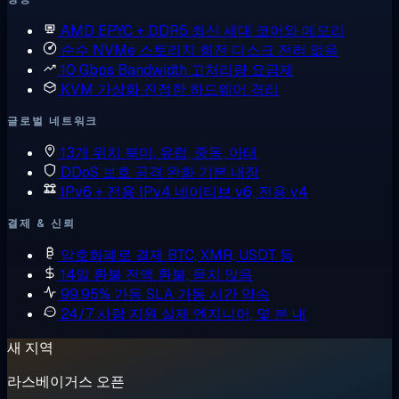
AMD EPYC + DDR5
최신 세대 코어와 메모리
순수 NVMe 스토리지
회전 디스크 전혀 없음
10 Gbps Bandwidth
고처리량 요금제
KVM 가상화
진정한 하드웨어 격리
글로벌 네트워크
13개 위치
북미, 유럽, 중동, 아태
DDoS 보호
공격 완화 기본 내장
IPv6 + 전용 IPv4
네이티브 v6, 전용 v4
결제 & 신뢰
암호화폐로 결제
BTC, XMR, USDT 등
14일 환불
전액 환불, 묻지 않음
99.95% 가동 SLA
가동 시간 약속
24/7 사람 지원
실제 엔지니어, 몇 분 내
새 지역
라스베이거스 오픈