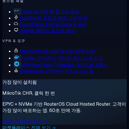
호스팅 패널
Plesk
풀스택 웹 호스팅 패널
FastPanel
무료의 빠른 서버 패널
CloudPanel
PHP & Node.js 패널
cPanel
클래식 호스팅 패널
VPN & 도구
OpenVPN AS
자체 호스팅 VPN 서버
Docker
컨테이너 런타임, 즉시 사용 가능
MTProto Proxy
Telegram 네이티브 프록시
BlueStacks
VPS에서 안드로이드 앱
가장 많이 설치됨
MikroTik CHR, 클릭 한 번
EPYC + NVMe 기반 RouterOS Cloud Hosted Router. 고객이
가장 많이 배포하는 앱. 60초 만에 가동.
MikroTik CHR 배포 →
마켓플레이스 전체 보기 →