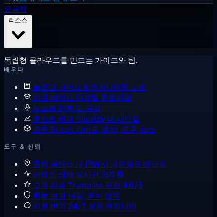
요금제
리소스
독립형 클라우드를 만드는 가이드와 팀.
배우다
블로그
가이드 & 엔지니어링 노트
지식 베이스
단계별 튜토리얼
뉴스룸
언론 및 공지
호스트 비교
Cloudzy 대 대안들
모든 리소스
가이드, 문서, 도구, 뉴스
도구 & 신뢰
룩킹 글래스
내 IP에서 네트워크 테스트
서비스 상태
실시간 가동률
고객 리뷰
Trustpilot 평점 4.6/5
환불 보장
14일, 묻지 않음
지원 받기
24/7, 실제 엔지니어