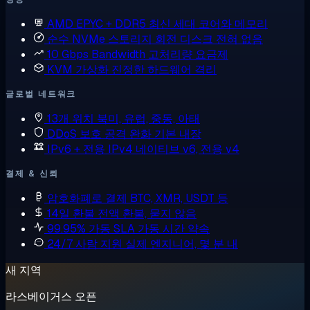
AMD EPYC + DDR5
최신 세대 코어와 메모리
순수 NVMe 스토리지
회전 디스크 전혀 없음
10 Gbps Bandwidth
고처리량 요금제
KVM 가상화
진정한 하드웨어 격리
글로벌 네트워크
13개 위치
북미, 유럽, 중동, 아태
DDoS 보호
공격 완화 기본 내장
IPv6 + 전용 IPv4
네이티브 v6, 전용 v4
결제 & 신뢰
암호화폐로 결제
BTC, XMR, USDT 등
14일 환불
전액 환불, 묻지 않음
99.95% 가동 SLA
가동 시간 약속
24/7 사람 지원
실제 엔지니어, 몇 분 내
새 지역
라스베이거스 오픈