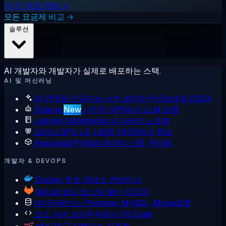
1시간 무료 체험 →
모든 요금제 비교 →
솔루션
AI 개발자와 개발자가 실제로 배포하는 스택.
AI 및 머신러닝
AI VPS용 인공지능
사전 설치된 PyTorch & CUDA
Ollama
New
나만의 VPS에서 LLM 실행
Jupyter Notebooks
내 서버의 노트북
딥러닝 GPU
L4, L40S, H100에서 학습
Anaconda
Python 데이터 스택, 준비됨
개발자 & DEVOPS
Docker
루트 액세스 컨테이너
GitLab
셀프 호스팅 Git + CI/CD
데이터베이스
Postgres, MySQL, MongoDB
코드 서버
브라우저에서 VS Code