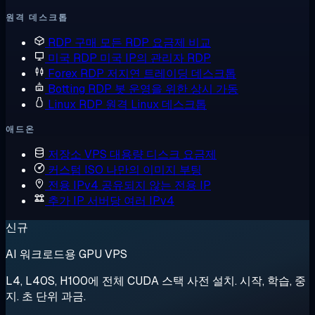
원격 데스크톱
RDP 구매
모든 RDP 요금제 비교
미국 RDP
미국 IP의 관리자 RDP
Forex RDP
저지연 트레이딩 데스크톱
Botting RDP
봇 운영을 위한 상시 가동
Linux RDP
원격 Linux 데스크톱
애드온
저장소 VPS
대용량 디스크 요금제
커스텀 ISO
나만의 이미지 부팅
전용 IPv4
공유되지 않는 전용 IP
추가 IP
서버당 여러 IPv4
신규
AI 워크로드용 GPU VPS
L4, L40S, H100에 전체 CUDA 스택 사전 설치. 시작, 학습, 중
지. 초 단위 과금.