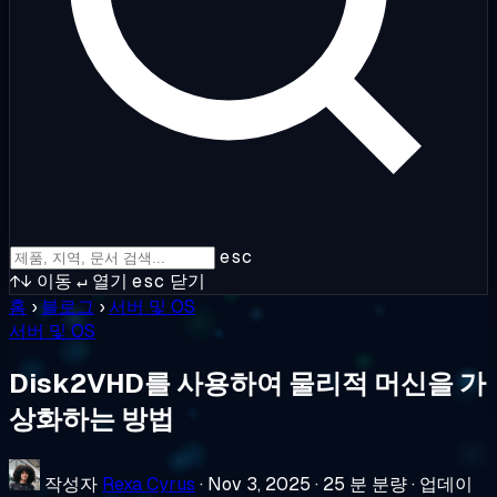
esc
↑↓
이동
↵
열기
esc
닫기
홈
›
블로그
›
서버 및 OS
서버 및 OS
Disk2VHD를 사용하여 물리적 머신을 가
상화하는 방법
작성자
Rexa Cyrus
·
Nov 3, 2025
·
25 분 분량
·
업데이