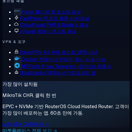
호스팅 패널
Plesk
풀스택 웹 호스팅 패널
FastPanel
무료의 빠른 서버 패널
CloudPanel
PHP & Node.js 패널
cPanel
클래식 호스팅 패널
VPN & 도구
OpenVPN AS
자체 호스팅 VPN 서버
Docker
컨테이너 런타임, 즉시 사용 가능
MTProto Proxy
Telegram 네이티브 프록시
BlueStacks
VPS에서 안드로이드 앱
가장 많이 설치됨
MikroTik CHR, 클릭 한 번
EPYC + NVMe 기반 RouterOS Cloud Hosted Router. 고객이
가장 많이 배포하는 앱. 60초 만에 가동.
MikroTik CHR 배포 →
마켓플레이스 전체 보기 →