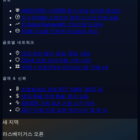
AMD EPYC + DDR5
최신 세대 코어와 메모리
순수 NVMe 스토리지
회전 디스크 전혀 없음
10 Gbps Bandwidth
고처리량 요금제
KVM 가상화
진정한 하드웨어 격리
글로벌 네트워크
13개 위치
북미, 유럽, 중동, 아태
DDoS 보호
공격 완화 기본 내장
IPv6 + 전용 IPv4
네이티브 v6, 전용 v4
결제 & 신뢰
암호화폐로 결제
BTC, XMR, USDT 등
14일 환불
전액 환불, 묻지 않음
99.95% 가동 SLA
가동 시간 약속
24/7 사람 지원
실제 엔지니어, 몇 분 내
새 지역
라스베이거스 오픈