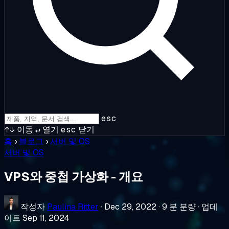
esc
↑↓
이동
↵
열기
esc
닫기
홈
›
블로그
›
서버 및 OS
서버 및 OS
VPS와 중첩 가상화 - 개요
작성자
Paulina Ritter
·
Dec 29, 2022
·
9 분 분량
·
업데
이트 Sep 11, 2024