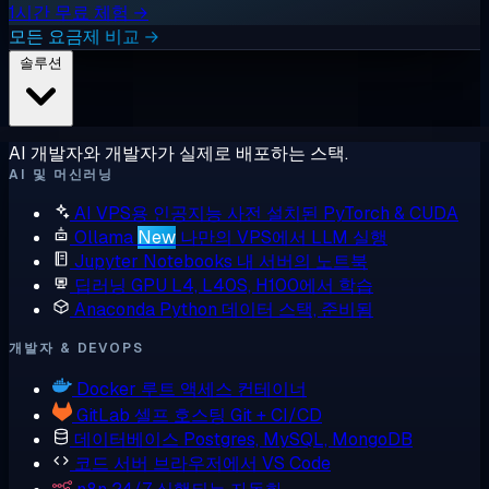
1시간 무료 체험 →
모든 요금제 비교 →
솔루션
AI 개발자와 개발자가 실제로 배포하는 스택.
AI 및 머신러닝
AI VPS용 인공지능
사전 설치된 PyTorch & CUDA
Ollama
New
나만의 VPS에서 LLM 실행
Jupyter Notebooks
내 서버의 노트북
딥러닝 GPU
L4, L40S, H100에서 학습
Anaconda
Python 데이터 스택, 준비됨
개발자 & DEVOPS
Docker
루트 액세스 컨테이너
GitLab
셀프 호스팅 Git + CI/CD
데이터베이스
Postgres, MySQL, MongoDB
코드 서버
브라우저에서 VS Code