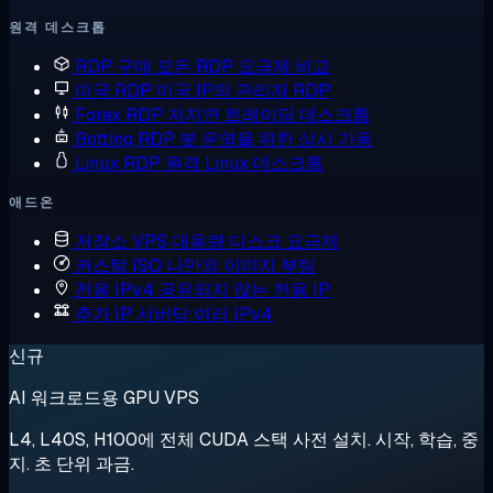
원격 데스크톱
RDP 구매
모든 RDP 요금제 비교
미국 RDP
미국 IP의 관리자 RDP
Forex RDP
저지연 트레이딩 데스크톱
Botting RDP
봇 운영을 위한 상시 가동
Linux RDP
원격 Linux 데스크톱
애드온
저장소 VPS
대용량 디스크 요금제
커스텀 ISO
나만의 이미지 부팅
전용 IPv4
공유되지 않는 전용 IP
추가 IP
서버당 여러 IPv4
신규
AI 워크로드용 GPU VPS
L4, L40S, H100에 전체 CUDA 스택 사전 설치. 시작, 학습, 중
지. 초 단위 과금.