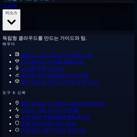
요금제
리소스
독립형 클라우드를 만드는 가이드와 팀.
배우다
블로그
가이드 & 엔지니어링 노트
지식 베이스
단계별 튜토리얼
뉴스룸
언론 및 공지
호스트 비교
Cloudzy 대 대안들
모든 리소스
가이드, 문서, 도구, 뉴스
도구 & 신뢰
룩킹 글래스
내 IP에서 네트워크 테스트
서비스 상태
실시간 가동률
고객 리뷰
Trustpilot 평점 4.6/5
환불 보장
14일, 묻지 않음
지원 받기
24/7, 실제 엔지니어