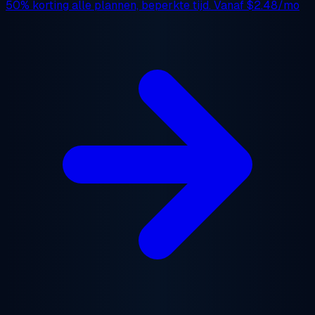
50% korting
alle plannen, beperkte tijd. Vanaf
$2.48/mo