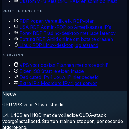
Custom VPS
Kies CPU, RAM en schijf op maat
REMOTE DESKTOP
RDP kopen
Vergelijk elk RDP-plan
USA RDP
Admin-RDP op Amerikaanse IP's
Forex RDP
Trading-desktop met lage latency
Botting RDP
Altijd online om bots te draaien
Linux RDP
Linux-desktop, op afstand
ADD-ONS
VPS voor opslag
Plannen met grote schijf
Eigen ISO
Start je eigen image
Dedicated IPv4
Jouw IP, niet gedeeld
Extra IP's
Meerdere IPv4 per server
Nieuw
GPU VPS voor AI-workloads
L4, L40S en H100 met de volledige CUDA-stack
voorgeïnstalleerd. Starten, trainen, stoppen, per seconde
afgerekend.