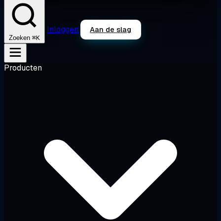
Inloggen
Aan de slag
⌘K
Zoeken
Producten