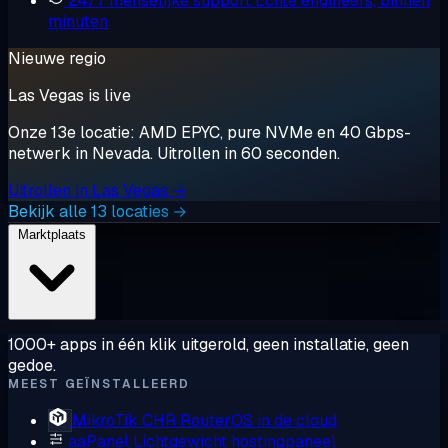
24/7 menselijke support
Echte engineers, binnen
minuten
Nieuwe regio
Las Vegas is live
Onze 13e locatie: AMD EPYC, pure NVMe en 40 Gbps-
netwerk in Nevada. Uitrollen in 60 seconden.
Uitrollen in Las Vegas →
Bekijk alle 13 locaties →
Marktplaats
1000+ apps in één klik uitgerold, geen installatie, geen
gedoe.
MEEST GEÏNSTALLEERD
MikroTik CHR
RouterOS in de cloud
aaPanel
Lichtgewicht hostingpaneel