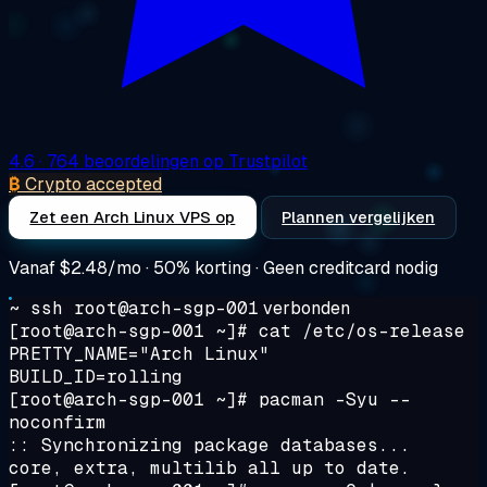
4.6
· 764 beoordelingen op Trustpilot
₿
Crypto accepted
Zet een Arch Linux VPS op
Plannen vergelijken
Vanaf
$2.48/mo
· 50% korting · Geen creditcard nodig
~ ssh root@arch-sgp-001
verbonden
[root@arch-sgp-001 ~]#
cat /etc/os-release
PRETTY_NAME="Arch Linux"
BUILD_ID=rolling
[root@arch-sgp-001 ~]#
pacman -Syu --
noconfirm
:: Synchronizing package databases...
core, extra, multilib all up to date.