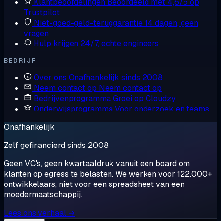
Klantbeoordelingen
Beoordeeld met 4,6/5 op
Trustpilot
Niet-goed-geld-teruggarantie
14 dagen, geen
vragen
Hulp krijgen
24/7, echte engineers
BEDRIJF
Over ons
Onafhankelijk sinds 2008
Neem contact op
Neem contact op
Bedrijvenprogramma
Groei op Cloudzy
Onderwijsprogramma
Voor onderzoek en teams
Onafhankelijk
Zelf gefinancierd sinds 2008
Geen VC's, geen kwartaaldruk vanuit een board om
klanten op egress te belasten. We werken voor 122.000+
ontwikkelaars, niet voor een spreadsheet van een
moedermaatschappij.
Lees ons verhaal →