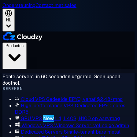
Ondersteuning
Contact met sales
NL
Producten
Echte servers, in 60 seconden uitgerold. Geen upsell-
doolhof.
BEREKEN
Cloud VPS
Gedeelde EPYC, vanaf $2,48/mnd
High-performance VPS
Dedicated EPYC-cores,
DDR5
GPU VPS
New
L4, L40S, H100 op aanvraag
Windows VPS
Windows Server, volledige admin
Dedicated Servers
Single-tenant bare metal