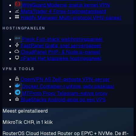
WireGuard
Moderne, snelle kernel VPN
MetaTrader 4
Forex-tradingstandaard
Hiddify Manager
Multi-protocol VPN-paneel
HOSTINGPANELEN
Plesk
Full-stack webhostingpaneel
FastPanel
Gratis, snel serverpaneel
CloudPanel
PHP- & Node.js-paneel
cPanel
Het klassieke hostingpaneel
VPN & TOOLS
OpenVPN AS
Zelf-gehoste VPN-server
Docker
Container-runtime, gebruiksklaar
MTProto Proxy
Telegram-native proxy
BlueStacks
Android-apps op een VPS
Meest geïnstalleerd
MikroTik CHR, in 1 klik
RouterOS Cloud Hosted Router op EPYC + NVMe. De #1-