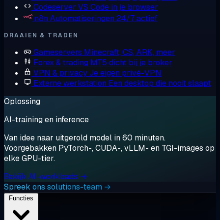
Codeserver
VS Code in je browser
n8n
Automatiseringen 24/7 actief
DRAAIEN & TRADEN
Gameservers
Minecraft, CS, ARK, meer
Forex & trading
MT5 dicht bij je broker
VPN & privacy
Je eigen privé-VPN
Externe werkstation
Een desktop die nooit slaapt
Oplossing
AI-training en inference
Van idee naar uitgerold model in 60 minuten.
Voorgebakken PyTorch-, CUDA-, vLLM- en TGI-images op
elke GPU-tier.
Bekijk AI-workloads →
Spreek ons solutions-team →
Functies