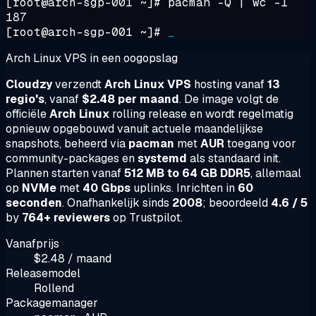
[root@arch-sgp-001 ~]#
pacman -Q | wc -l
187
[root@arch-sgp-001 ~]#
_
Arch Linux VPS in een oogopslag
Cloudzy
verzendt
Arch Linux VPS
hosting vanaf
13
regio's
, vanaf
$2.48 per maand
. De image volgt de
officiële
Arch Linux
rolling release en wordt regelmatig
opnieuw opgebouwd vanuit actuele maandelijkse
snapshots, beheerd via
pacman
met
AUR
toegang voor
community-packages en
systemd
als standaard init.
Plannen starten vanaf
512 MB to 64 GB DDR5
, allemaal
op
NVMe
met
40 Gbps
uplinks. Inrichten in
60
seconden
. Onafhankelijk sinds
2008
; beoordeeld
4.6 / 5
by
764+ reviewers
op Trustpilot.
Vanafprijs
$2.48 / maand
Releasemodel
Rollend
Packagemanager