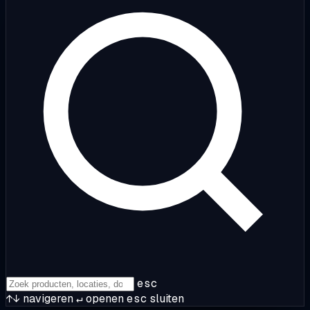
esc
↑↓
navigeren
↵
openen
esc
sluiten