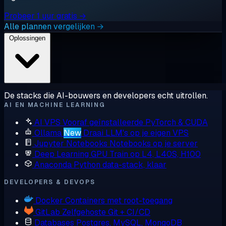
Probeer 1 uur gratis →
Alle plannen vergelijken →
Oplossingen
De stacks die AI-bouwers en developers echt uitrollen.
AI EN MACHINE LEARNING
AI VPS
Vooraf geïnstalleerde PyTorch & CUDA
Ollama
New
Draai LLM's op je eigen VPS
Jupyter Notebooks
Notebooks op je server
Deep Learning GPU
Train op L4, L40S, H100
Anaconda
Python data-stack, klaar
DEVELOPERS & DEVOPS
Docker
Containers met root-toegang
GitLab
Zelfgehoste Git + CI/CD
Databases
Postgres, MySQL, MongoDB