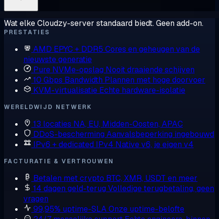
Wat elke Cloudzy-server standaard biedt. Geen add-on.
PRESTATIES
AMD EPYC + DDR5
Cores en geheugen van de
nieuwste generatie
Pure NVMe-opslag
Nooit draaiende schijven
10 Gbps Bandwidth
Plannen met hoge doorvoer
KVM-virtualisatie
Echte hardware-isolatie
WERELDWIJD NETWERK
13 locaties
NA, EU, Midden-Oosten, APAC
DDoS-bescherming
Aanvalsbeperking ingebouwd
IPv6 + dedicated IPv4
Native v6, je eigen v4
FACTURATIE & VERTROUWEN
Betalen met crypto
BTC, XMR, USDT en meer
14 dagen geld-terug
Volledige terugbetaling, geen
vragen
99,95% uptime-SLA
Onze uptime-belofte