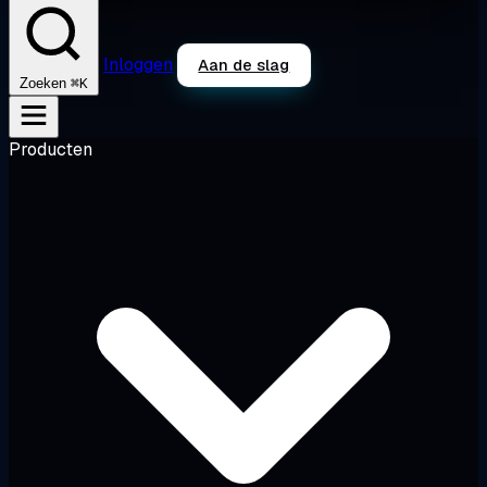
Inloggen
Aan de slag
⌘K
Zoeken
Producten