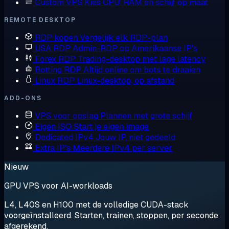
Custom VPS
Kies CPU, RAM en schijf op maat
REMOTE DESKTOP
RDP kopen
Vergelijk elk RDP-plan
USA RDP
Admin-RDP op Amerikaanse IP's
Forex RDP
Trading-desktop met lage latency
Botting RDP
Altijd online om bots te draaien
Linux RDP
Linux-desktop, op afstand
ADD-ONS
VPS voor opslag
Plannen met grote schijf
Eigen ISO
Start je eigen image
Dedicated IPv4
Jouw IP, niet gedeeld
Extra IP's
Meerdere IPv4 per server
Nieuw
GPU VPS voor AI-workloads
L4, L40S en H100 met de volledige CUDA-stack
voorgeïnstalleerd. Starten, trainen, stoppen, per seconde
afgerekend.