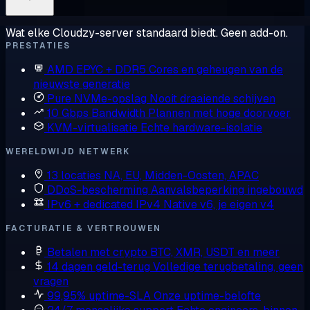
Wat elke Cloudzy-server standaard biedt. Geen add-on.
PRESTATIES
AMD EPYC + DDR5
Cores en geheugen van de
nieuwste generatie
Pure NVMe-opslag
Nooit draaiende schijven
10 Gbps Bandwidth
Plannen met hoge doorvoer
KVM-virtualisatie
Echte hardware-isolatie
WERELDWIJD NETWERK
13 locaties
NA, EU, Midden-Oosten, APAC
DDoS-bescherming
Aanvalsbeperking ingebouwd
IPv6 + dedicated IPv4
Native v6, je eigen v4
FACTURATIE & VERTROUWEN
Betalen met crypto
BTC, XMR, USDT en meer
14 dagen geld-terug
Volledige terugbetaling, geen
vragen
99,95% uptime-SLA
Onze uptime-belofte