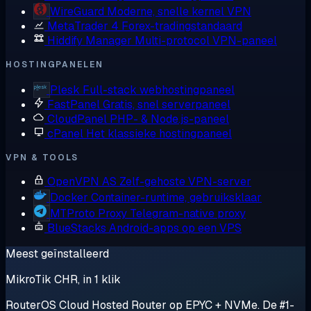
WireGuard
Moderne, snelle kernel VPN
MetaTrader 4
Forex-tradingstandaard
Hiddify Manager
Multi-protocol VPN-paneel
HOSTINGPANELEN
Plesk
Full-stack webhostingpaneel
FastPanel
Gratis, snel serverpaneel
CloudPanel
PHP- & Node.js-paneel
cPanel
Het klassieke hostingpaneel
VPN & TOOLS
OpenVPN AS
Zelf-gehoste VPN-server
Docker
Container-runtime, gebruiksklaar
MTProto Proxy
Telegram-native proxy
BlueStacks
Android-apps op een VPS
Meest geïnstalleerd
MikroTik CHR, in 1 klik
RouterOS Cloud Hosted Router op EPYC + NVMe. De #1-