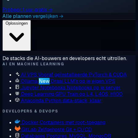
Probeer 1 uur gratis →
Alle plannen vergelijken →
Oplossingen
De stacks die AI-bouwers en developers echt uitrollen.
AI EN MACHINE LEARNING
AI VPS
Vooraf geïnstalleerde PyTorch & CUDA
Ollama
New
Draai LLM's op je eigen VPS
Jupyter Notebooks
Notebooks op je server
Deep Learning GPU
Train op L4, L40S, H100
Anaconda
Python data-stack, klaar
DEVELOPERS & DEVOPS
Docker
Containers met root-toegang
GitLab
Zelfgehoste Git + CI/CD
Databases
Postgres, MySQL, MongoDB