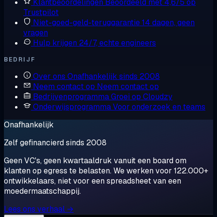
Klantbeoordelingen
Beoordeeld met 4,6/5 op
Trustpilot
Niet-goed-geld-teruggarantie
14 dagen, geen
vragen
Hulp krijgen
24/7, echte engineers
BEDRIJF
Over ons
Onafhankelijk sinds 2008
Neem contact op
Neem contact op
Bedrijvenprogramma
Groei op Cloudzy
Onderwijsprogramma
Voor onderzoek en teams
Onafhankelijk
Zelf gefinancierd sinds 2008
Geen VC's, geen kwartaaldruk vanuit een board om
klanten op egress te belasten. We werken voor 122.000+
ontwikkelaars, niet voor een spreadsheet van een
moedermaatschappij.
Lees ons verhaal →