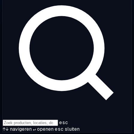
esc
↑↓
navigeren
↵
openen
esc
sluiten