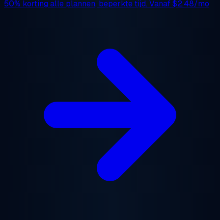
50% korting
alle plannen, beperkte tijd. Vanaf
$2.48/mo