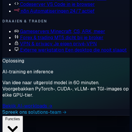
Codeserver
VS Code in je browser
n8n
Automatiseringen 24/7 actief
DRAAIEN & TRADEN
Gameservers
Minecraft, CS, ARK, meer
Forex & trading
MT5 dicht bij je broker
VPN & privacy
Je eigen privé-VPN
Externe werkstation
Een desktop die nooit slaapt
Oplossing
AI-training en inference
Van idee naar uitgerold model in 60 minuten.
Voorgebakken PyTorch-, CUDA-, vLLM- en TGI-images op
elke GPU-tier.
Bekijk AI-workloads →
Spreek ons solutions-team →
Functies