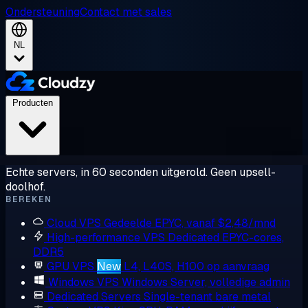
Ondersteuning
Contact met sales
NL
Producten
Echte servers, in 60 seconden uitgerold. Geen upsell-
doolhof.
BEREKEN
Cloud VPS
Gedeelde EPYC, vanaf $2,48/mnd
High-performance VPS
Dedicated EPYC-cores,
DDR5
GPU VPS
New
L4, L40S, H100 op aanvraag
Windows VPS
Windows Server, volledige admin
Dedicated Servers
Single-tenant bare metal