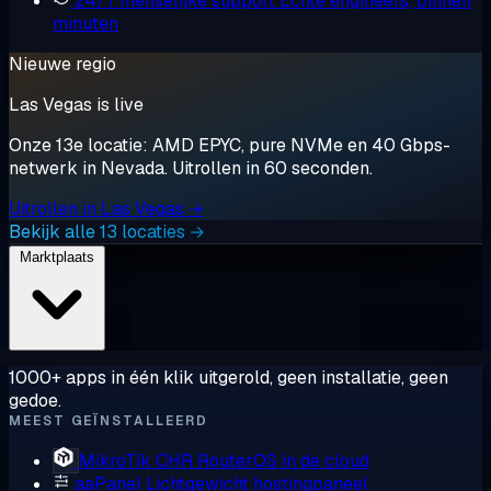
24/7 menselijke support
Echte engineers, binnen
minuten
Nieuwe regio
Las Vegas is live
Onze 13e locatie: AMD EPYC, pure NVMe en 40 Gbps-
netwerk in Nevada. Uitrollen in 60 seconden.
Uitrollen in Las Vegas →
Bekijk alle 13 locaties →
Marktplaats
1000+ apps in één klik uitgerold, geen installatie, geen
gedoe.
MEEST GEÏNSTALLEERD
MikroTik CHR
RouterOS in de cloud
aaPanel
Lichtgewicht hostingpaneel