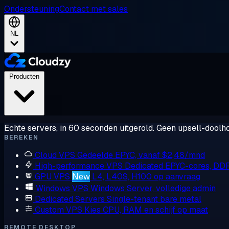
Ondersteuning
Contact met sales
NL
Producten
Echte servers, in 60 seconden uitgerold. Geen upsell-doolho
BEREKEN
Cloud VPS
Gedeelde EPYC, vanaf $2,48/mnd
High-performance VPS
Dedicated EPYC-cores, DD
GPU VPS
New
L4, L40S, H100 op aanvraag
Windows VPS
Windows Server, volledige admin
Dedicated Servers
Single-tenant bare metal
Custom VPS
Kies CPU, RAM en schijf op maat
REMOTE DESKTOP