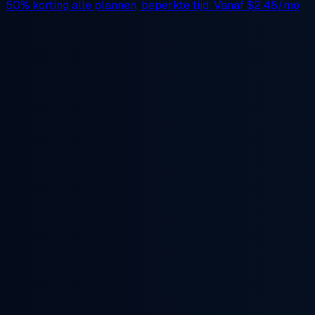
50% korting
alle plannen, beperkte tijd. Vanaf
$2.48/mo