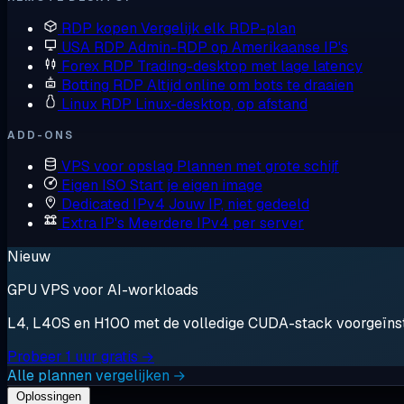
RDP kopen
Vergelijk elk RDP-plan
USA RDP
Admin-RDP op Amerikaanse IP's
Forex RDP
Trading-desktop met lage latency
Botting RDP
Altijd online om bots te draaien
Linux RDP
Linux-desktop, op afstand
ADD-ONS
VPS voor opslag
Plannen met grote schijf
Eigen ISO
Start je eigen image
Dedicated IPv4
Jouw IP, niet gedeeld
Extra IP's
Meerdere IPv4 per server
Nieuw
GPU VPS voor AI-workloads
L4, L40S en H100 met de volledige CUDA-stack voorgeïnstal
Probeer 1 uur gratis →
Alle plannen vergelijken →
Oplossingen