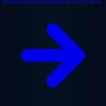
50% korting
alle plannen, beperkte tijd. Vanaf
$2.48/mo