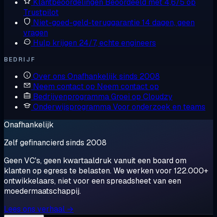
Klantbeoordelingen
Beoordeeld met 4,6/5 op
Trustpilot
Niet-goed-geld-teruggarantie
14 dagen, geen
vragen
Hulp krijgen
24/7, echte engineers
BEDRIJF
Over ons
Onafhankelijk sinds 2008
Neem contact op
Neem contact op
Bedrijvenprogramma
Groei op Cloudzy
Onderwijsprogramma
Voor onderzoek en teams
Onafhankelijk
Zelf gefinancierd sinds 2008
Geen VC's, geen kwartaaldruk vanuit een board om
klanten op egress te belasten. We werken voor 122.000+
ontwikkelaars, niet voor een spreadsheet van een
moedermaatschappij.
Lees ons verhaal →