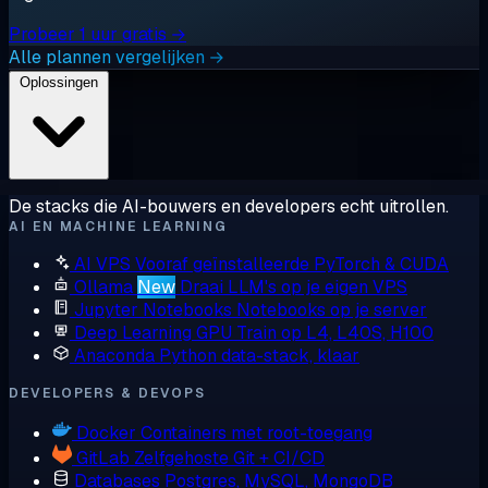
Probeer 1 uur gratis →
Alle plannen vergelijken →
Oplossingen
De stacks die AI-bouwers en developers echt uitrollen.
AI EN MACHINE LEARNING
AI VPS
Vooraf geïnstalleerde PyTorch & CUDA
Ollama
New
Draai LLM's op je eigen VPS
Jupyter Notebooks
Notebooks op je server
Deep Learning GPU
Train op L4, L40S, H100
Anaconda
Python data-stack, klaar
DEVELOPERS & DEVOPS
Docker
Containers met root-toegang
GitLab
Zelfgehoste Git + CI/CD
Databases
Postgres, MySQL, MongoDB