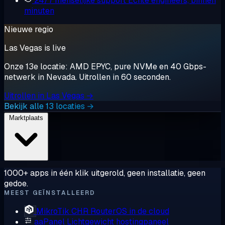
24/7 menselijke support
Echte engineers, binnen
minuten
Nieuwe regio
Las Vegas is live
Onze 13e locatie: AMD EPYC, pure NVMe en 40 Gbps-
netwerk in Nevada. Uitrollen in 60 seconden.
Uitrollen in Las Vegas →
Bekijk alle 13 locaties →
Marktplaats
1000+ apps in één klik uitgerold, geen installatie, geen
gedoe.
MEEST GEÏNSTALLEERD
MikroTik CHR
RouterOS in de cloud
aaPanel
Lichtgewicht hostingpaneel