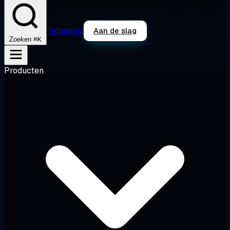
Inloggen
Aan de slag
⌘K
Zoeken
Producten