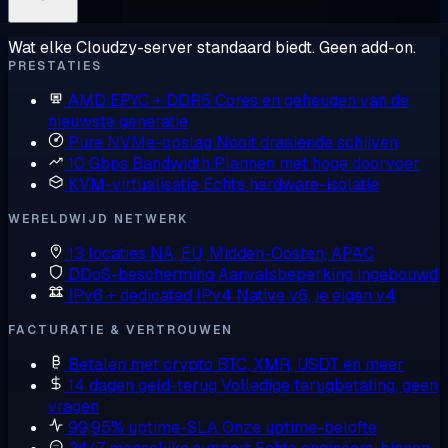
Wat elke Cloudzy-server standaard biedt. Geen add-on.
PRESTATIES
AMD EPYC + DDR5
Cores en geheugen van de
nieuwste generatie
Pure NVMe-opslag
Nooit draaiende schijven
10 Gbps Bandwidth
Plannen met hoge doorvoer
KVM-virtualisatie
Echte hardware-isolatie
WERELDWIJD NETWERK
13 locaties
NA, EU, Midden-Oosten, APAC
DDoS-bescherming
Aanvalsbeperking ingebouwd
IPv6 + dedicated IPv4
Native v6, je eigen v4
FACTURATIE & VERTROUWEN
Betalen met crypto
BTC, XMR, USDT en meer
14 dagen geld-terug
Volledige terugbetaling, geen
vragen
99,95% uptime-SLA
Onze uptime-belofte