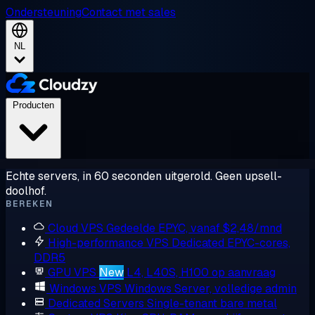
Ondersteuning
Contact met sales
NL
Producten
Echte servers, in 60 seconden uitgerold. Geen upsell-
doolhof.
BEREKEN
Cloud VPS
Gedeelde EPYC, vanaf $2,48/mnd
High-performance VPS
Dedicated EPYC-cores,
DDR5
GPU VPS
New
L4, L40S, H100 op aanvraag
Windows VPS
Windows Server, volledige admin
Dedicated Servers
Single-tenant bare metal