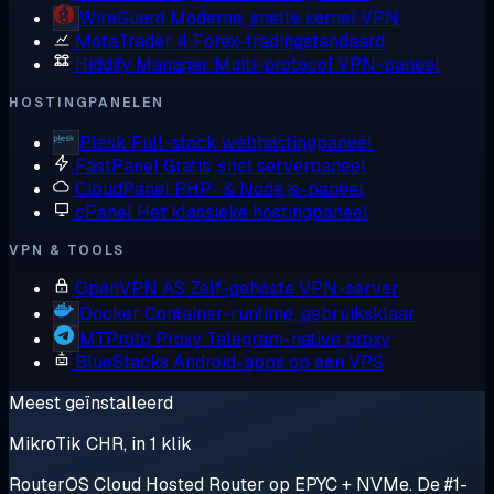
WireGuard
Moderne, snelle kernel VPN
MetaTrader 4
Forex-tradingstandaard
Hiddify Manager
Multi-protocol VPN-paneel
HOSTINGPANELEN
Plesk
Full-stack webhostingpaneel
FastPanel
Gratis, snel serverpaneel
CloudPanel
PHP- & Node.js-paneel
cPanel
Het klassieke hostingpaneel
VPN & TOOLS
OpenVPN AS
Zelf-gehoste VPN-server
Docker
Container-runtime, gebruiksklaar
MTProto Proxy
Telegram-native proxy
BlueStacks
Android-apps op een VPS
Meest geïnstalleerd
MikroTik CHR, in 1 klik
RouterOS Cloud Hosted Router op EPYC + NVMe. De #1-