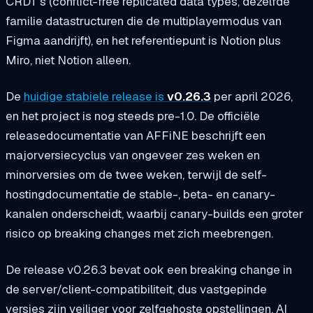
CRDT's (conflict-free replicated data types, dezelfde
familie datastructuren die de multiplayermodus van
Figma aandrijft), en het referentiepunt is Notion plus
Miro, niet Notion alleen.
De
huidige stabiele release is
v0.26.3
per april 2026,
en het project is nog steeds pre-1.0. De officiële
releasedocumentatie van AFFiNE beschrijft een
majorversiecyclus van ongeveer zes weken en
minorversies om de twee weken, terwijl de self-
hostingdocumentatie de stable-, beta- en canary-
kanalen onderscheidt, waarbij canary-builds een groter
risico op breaking changes met zich meebrengen.
De release v0.26.3 bevat ook een breaking change in
de server/client-compatibiliteit, dus vastgepinde
versies zijn veiliger voor zelfgehoste opstellingen. AI