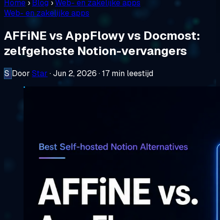
Home
›
Blog
›
Web- en zakelijke apps
Web- en zakelijke apps
AFFiNE vs AppFlowy vs Docmost:
zelfgehoste Notion-vervangers
S
Door
Star
·
Jun 2, 2026
·
17 min leestijd