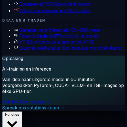
Codeserver
VS Code in je browser
n8n
Automatiseringen 24/7 actief
DRAAIEN & TRADEN
Gameservers
Minecraft, CS, ARK, meer
Forex & trading
MT5 dicht bij je broker
VPN & privacy
Je eigen privé-VPN
Externe werkstation
Een desktop die nooit slaapt
Oplossing
AI-training en inference
Van idee naar uitgerold model in 60 minuten.
Voorgebakken PyTorch-, CUDA-, vLLM- en TGI-images op
elke GPU-tier.
Bekijk AI-workloads →
Spreek ons solutions-team →
Functies