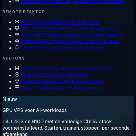
Custom VPS
Kies CPU, RAM en schijf op maat
REMOTE DESKTOP
RDP kopen
Vergelijk elk RDP-plan
USA RDP
Admin-RDP op Amerikaanse IP's
Forex RDP
Trading-desktop met lage latency
Botting RDP
Altijd online om bots te draaien
Linux RDP
Linux-desktop, op afstand
ADD-ONS
VPS voor opslag
Plannen met grote schijf
Eigen ISO
Start je eigen image
Dedicated IPv4
Jouw IP, niet gedeeld
Extra IP's
Meerdere IPv4 per server
Nieuw
GPU VPS voor AI-workloads
L4, L40S en H100 met de volledige CUDA-stack
voorgeïnstalleerd. Starten, trainen, stoppen, per seconde
afgerekend.