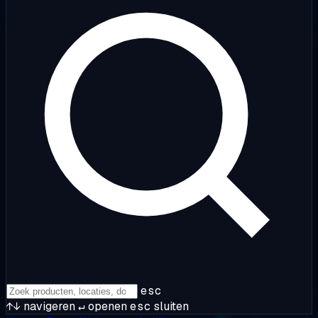
esc
↑↓
navigeren
↵
openen
esc
sluiten