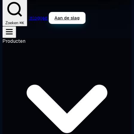
Inloggen
Aan de slag
⌘K
Zoeken
Producten