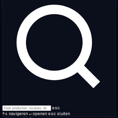
esc
↑↓
navigeren
↵
openen
esc
sluiten