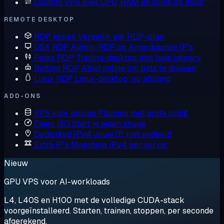
Custom VPS
Kies CPU, RAM en schijf op maat
REMOTE DESKTOP
RDP kopen
Vergelijk elk RDP-plan
USA RDP
Admin-RDP op Amerikaanse IP's
Forex RDP
Trading-desktop met lage latency
Botting RDP
Altijd online om bots te draaien
Linux RDP
Linux-desktop, op afstand
ADD-ONS
VPS voor opslag
Plannen met grote schijf
Eigen ISO
Start je eigen image
Dedicated IPv4
Jouw IP, niet gedeeld
Extra IP's
Meerdere IPv4 per server
Nieuw
GPU VPS voor AI-workloads
L4, L40S en H100 met de volledige CUDA-stack
voorgeïnstalleerd. Starten, trainen, stoppen, per seconde
afgerekend.