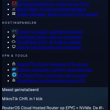
WireGuard
Moderne, snelle kernel VPN
MetaTrader 4
Forex-tradingstandaard
Hiddify Manager
Multi-protocol VPN-paneel
HOSTINGPANELEN
Plesk
Full-stack webhostingpaneel
FastPanel
Gratis, snel serverpaneel
CloudPanel
PHP- & Node.js-paneel
cPanel
Het klassieke hostingpaneel
VPN & TOOLS
OpenVPN AS
Zelf-gehoste VPN-server
Docker
Container-runtime, gebruiksklaar
MTProto Proxy
Telegram-native proxy
BlueStacks
Android-apps op een VPS
Meest geïnstalleerd
MikroTik CHR, in 1 klik
RouterOS Cloud Hosted Router op EPYC + NVMe. De #1-