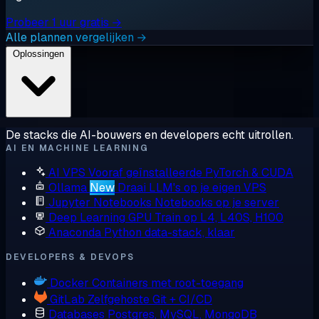
Probeer 1 uur gratis →
Alle plannen vergelijken →
Oplossingen
De stacks die AI-bouwers en developers echt uitrollen.
AI EN MACHINE LEARNING
AI VPS
Vooraf geïnstalleerde PyTorch & CUDA
Ollama
New
Draai LLM's op je eigen VPS
Jupyter Notebooks
Notebooks op je server
Deep Learning GPU
Train op L4, L40S, H100
Anaconda
Python data-stack, klaar
DEVELOPERS & DEVOPS
Docker
Containers met root-toegang
GitLab
Zelfgehoste Git + CI/CD
Databases
Postgres, MySQL, MongoDB