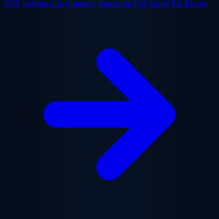
50% korting
alle plannen, beperkte tijd. Vanaf
$2.48/mo