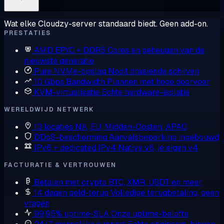
Wat elke Cloudzy-server standaard biedt. Geen add-on.
PRESTATIES
AMD EPYC + DDR5
Cores en geheugen van de
nieuwste generatie
Pure NVMe-opslag
Nooit draaiende schijven
10 Gbps Bandwidth
Plannen met hoge doorvoer
KVM-virtualisatie
Echte hardware-isolatie
WERELDWIJD NETWERK
13 locaties
NA, EU, Midden-Oosten, APAC
DDoS-bescherming
Aanvalsbeperking ingebouwd
IPv6 + dedicated IPv4
Native v6, je eigen v4
FACTURATIE & VERTROUWEN
Betalen met crypto
BTC, XMR, USDT en meer
14 dagen geld-terug
Volledige terugbetaling, geen
vragen
99,95% uptime-SLA
Onze uptime-belofte