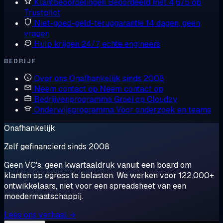
Klantbeoordelingen
Beoordeeld met 4,6/5 op
Trustpilot
Niet-goed-geld-teruggarantie
14 dagen, geen
vragen
Hulp krijgen
24/7, echte engineers
BEDRIJF
Over ons
Onafhankelijk sinds 2008
Neem contact op
Neem contact op
Bedrijvenprogramma
Groei op Cloudzy
Onderwijsprogramma
Voor onderzoek en teams
Onafhankelijk
Zelf gefinancierd sinds 2008
Geen VC's, geen kwartaaldruk vanuit een board om
klanten op egress te belasten. We werken voor 122.000+
ontwikkelaars, niet voor een spreadsheet van een
moedermaatschappij.
Lees ons verhaal →