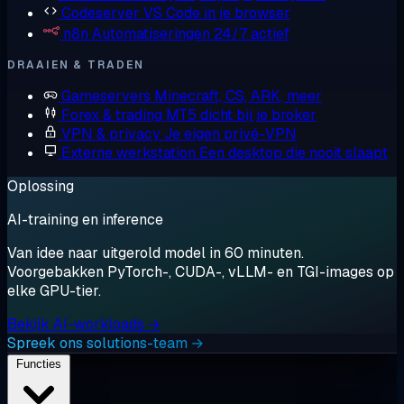
Codeserver
VS Code in je browser
n8n
Automatiseringen 24/7 actief
DRAAIEN & TRADEN
Gameservers
Minecraft, CS, ARK, meer
Forex & trading
MT5 dicht bij je broker
VPN & privacy
Je eigen privé-VPN
Externe werkstation
Een desktop die nooit slaapt
Oplossing
AI-training en inference
Van idee naar uitgerold model in 60 minuten.
Voorgebakken PyTorch-, CUDA-, vLLM- en TGI-images op
elke GPU-tier.
Bekijk AI-workloads →
Spreek ons solutions-team →
Functies