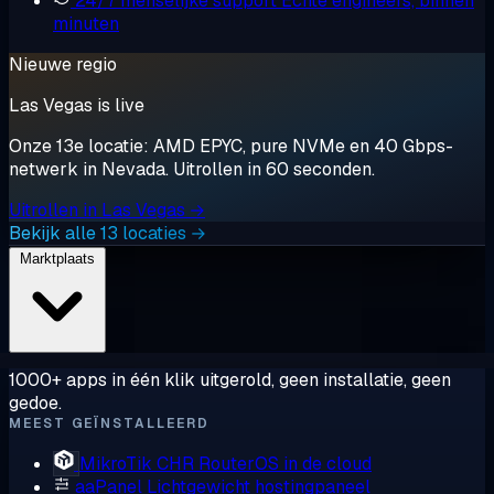
24/7 menselijke support
Echte engineers, binnen
minuten
Nieuwe regio
Las Vegas is live
Onze 13e locatie: AMD EPYC, pure NVMe en 40 Gbps-
netwerk in Nevada. Uitrollen in 60 seconden.
Uitrollen in Las Vegas →
Bekijk alle 13 locaties →
Marktplaats
1000+ apps in één klik uitgerold, geen installatie, geen
gedoe.
MEEST GEÏNSTALLEERD
MikroTik CHR
RouterOS in de cloud
aaPanel
Lichtgewicht hostingpaneel