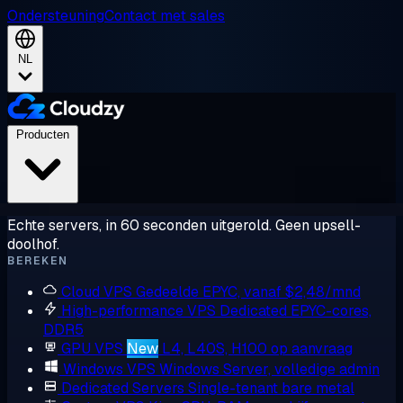
Ondersteuning
Contact met sales
NL
Producten
Echte servers, in 60 seconden uitgerold. Geen upsell-
doolhof.
BEREKEN
Cloud VPS
Gedeelde EPYC, vanaf $2,48/mnd
High-performance VPS
Dedicated EPYC-cores,
DDR5
GPU VPS
New
L4, L40S, H100 op aanvraag
Windows VPS
Windows Server, volledige admin
Dedicated Servers
Single-tenant bare metal