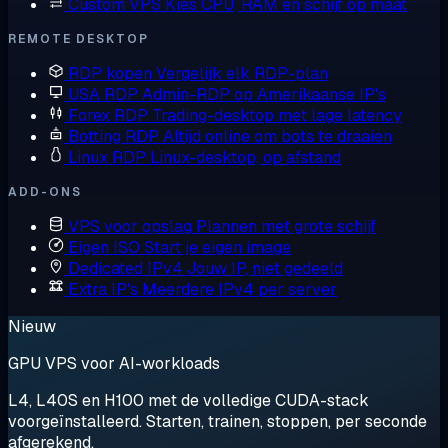
Custom VPS
Kies CPU, RAM en schijf op maat
REMOTE DESKTOP
RDP kopen
Vergelijk elk RDP-plan
USA RDP
Admin-RDP op Amerikaanse IP's
Forex RDP
Trading-desktop met lage latency
Botting RDP
Altijd online om bots te draaien
Linux RDP
Linux-desktop, op afstand
ADD-ONS
VPS voor opslag
Plannen met grote schijf
Eigen ISO
Start je eigen image
Dedicated IPv4
Jouw IP, niet gedeeld
Extra IP's
Meerdere IPv4 per server
Nieuw
GPU VPS voor AI-workloads
L4, L40S en H100 met de volledige CUDA-stack
voorgeïnstalleerd. Starten, trainen, stoppen, per seconde
afgerekend.