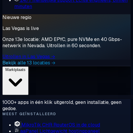
24/7 menselijke support
Echte engineers, binnen
minuten
Nieuwe regio
Las Vegas is live
Onze 13e locatie: AMD EPYC, pure NVMe en 40 Gbps-
netwerk in Nevada. Uitrollen in 60 seconden.
Uitrollen in Las Vegas →
Bekijk alle 13 locaties →
Marktplaats
1000+ apps in één klik uitgerold, geen installatie, geen
gedoe.
MEEST GEÏNSTALLEERD
MikroTik CHR
RouterOS in de cloud
aaPanel
Lichtgewicht hostingpaneel