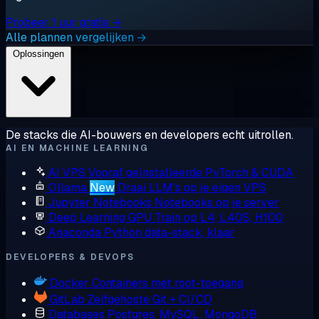
Probeer 1 uur gratis →
Alle plannen vergelijken →
Oplossingen
De stacks die AI-bouwers en developers echt uitrollen.
AI EN MACHINE LEARNING
AI VPS
Vooraf geïnstalleerde PyTorch & CUDA
Ollama
New
Draai LLM's op je eigen VPS
Jupyter Notebooks
Notebooks op je server
Deep Learning GPU
Train op L4, L40S, H100
Anaconda
Python data-stack, klaar
DEVELOPERS & DEVOPS
Docker
Containers met root-toegang
GitLab
Zelfgehoste Git + CI/CD
Databases
Postgres, MySQL, MongoDB