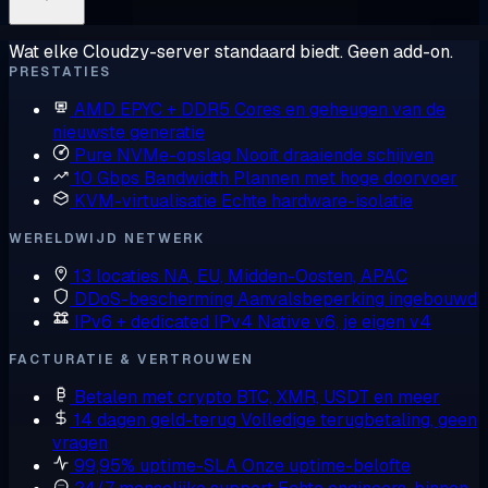
Wat elke Cloudzy-server standaard biedt. Geen add-on.
PRESTATIES
AMD EPYC + DDR5
Cores en geheugen van de
nieuwste generatie
Pure NVMe-opslag
Nooit draaiende schijven
10 Gbps Bandwidth
Plannen met hoge doorvoer
KVM-virtualisatie
Echte hardware-isolatie
WERELDWIJD NETWERK
13 locaties
NA, EU, Midden-Oosten, APAC
DDoS-bescherming
Aanvalsbeperking ingebouwd
IPv6 + dedicated IPv4
Native v6, je eigen v4
FACTURATIE & VERTROUWEN
Betalen met crypto
BTC, XMR, USDT en meer
14 dagen geld-terug
Volledige terugbetaling, geen
vragen
99,95% uptime-SLA
Onze uptime-belofte