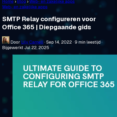
Home
›
Blog
›
Web- en zakelijke apps
Web- en zakelijke apps
SMTP Relay configureren voor
Office 365 | Diepgaande gids
Door
Lily Carnell
·
Sep 14, 2022
·
9 min leestijd
·
Bijgewerkt Jul 22, 2025