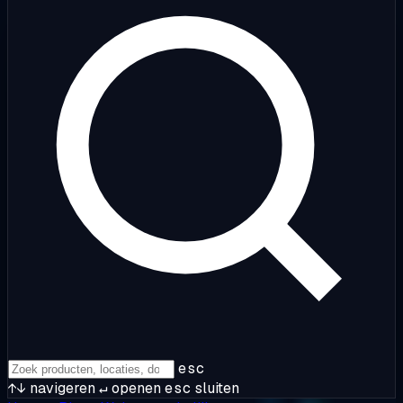
esc
↑↓
navigeren
↵
openen
esc
sluiten