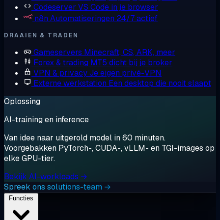
Codeserver
VS Code in je browser
n8n
Automatiseringen 24/7 actief
DRAAIEN & TRADEN
Gameservers
Minecraft, CS, ARK, meer
Forex & trading
MT5 dicht bij je broker
VPN & privacy
Je eigen privé-VPN
Externe werkstation
Een desktop die nooit slaapt
Oplossing
AI-training en inference
Van idee naar uitgerold model in 60 minuten.
Voorgebakken PyTorch-, CUDA-, vLLM- en TGI-images op
elke GPU-tier.
Bekijk AI-workloads →
Spreek ons solutions-team →
Functies