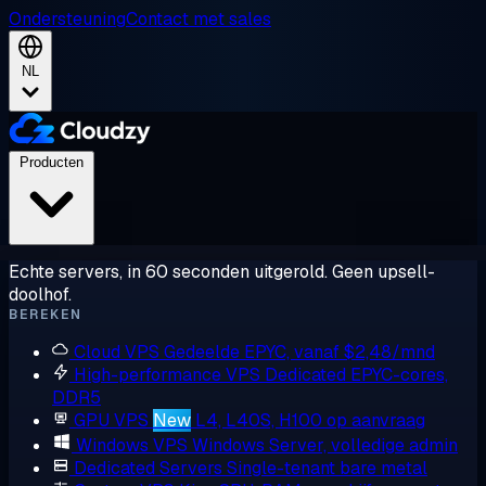
Ondersteuning
Contact met sales
NL
Producten
Echte servers, in 60 seconden uitgerold. Geen upsell-
doolhof.
BEREKEN
Cloud VPS
Gedeelde EPYC, vanaf $2,48/mnd
High-performance VPS
Dedicated EPYC-cores,
DDR5
GPU VPS
New
L4, L40S, H100 op aanvraag
Windows VPS
Windows Server, volledige admin
Dedicated Servers
Single-tenant bare metal