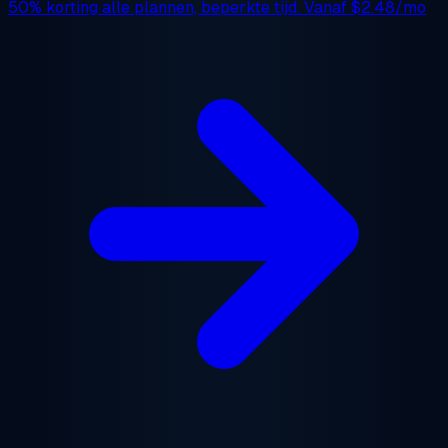
50% korting
alle plannen, beperkte tijd. Vanaf
$2.48/mo