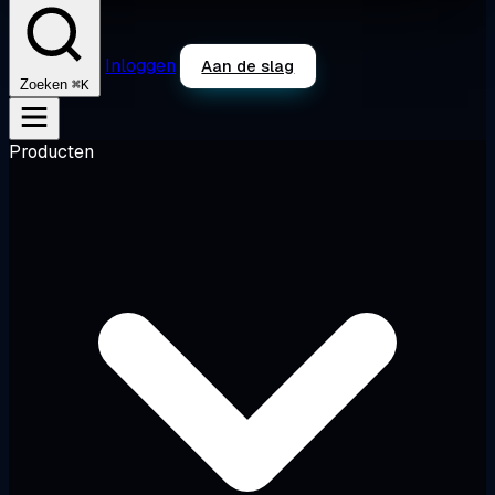
Inloggen
Aan de slag
⌘K
Zoeken
Producten