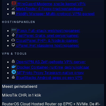
WireGuard
Moderne, snelle kernel VPN
MetaTrader 4
Forex-tradingstandaard
Hiddify Manager
Multi-protocol VPN-paneel
HOSTINGPANELEN
Plesk
Full-stack webhostingpaneel
FastPanel
Gratis, snel serverpaneel
CloudPanel
PHP- & Node.js-paneel
cPanel
Het klassieke hostingpaneel
VPN & TOOLS
OpenVPN AS
Zelf-gehoste VPN-server
Docker
Container-runtime, gebruiksklaar
MTProto Proxy
Telegram-native proxy
BlueStacks
Android-apps op een VPS
Meest geïnstalleerd
MikroTik CHR, in 1 klik
RouterOS Cloud Hosted Router op EPYC + NVMe. De #1-