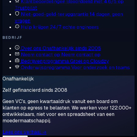
Klantbeoordelingen
Beoordeeld met 4,6/5 op
Trustpilot
Niet-goed-geld-teruggarantie
14 dagen, geen
vragen
Hulp krijgen
24/7, echte engineers
BEDRIJF
Over ons
Onafhankelijk sinds 2008
Neem contact op
Neem contact op
Bedrijvenprogramma
Groei op Cloudzy
Onderwijsprogramma
Voor onderzoek en teams
Onafhankelijk
Zelf gefinancierd sinds 2008
Geen VC's, geen kwartaaldruk vanuit een board om
klanten op egress te belasten. We werken voor 122.000+
ontwikkelaars, niet voor een spreadsheet van een
moedermaatschappij.
Lees ons verhaal →