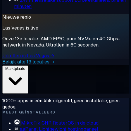
24/7 menselijke support
Echte engineers, binnen
minuten
Nieuwe regio
Las Vegas is live
Onze 13e locatie: AMD EPYC, pure NVMe en 40 Gbps-
netwerk in Nevada. Uitrollen in 60 seconden.
Uitrollen in Las Vegas →
Bekijk alle 13 locaties →
Marktplaats
1000+ apps in één klik uitgerold, geen installatie, geen
gedoe.
MEEST GEÏNSTALLEERD
MikroTik CHR
RouterOS in de cloud
aaPanel
Lichtgewicht hostingpaneel