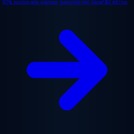
50% korting
alle plannen, beperkte tijd. Vanaf
$2.48/mo