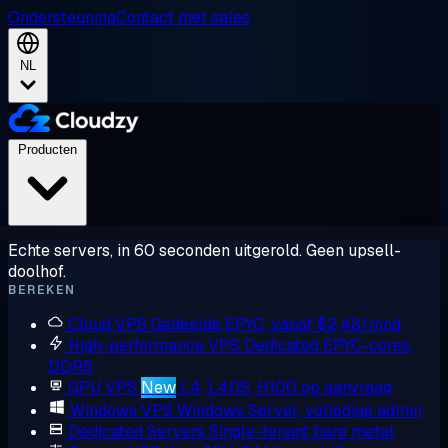
Ondersteuning
Contact met sales
NL
Producten
Echte servers, in 60 seconden uitgerold. Geen upsell-
doolhof.
BEREKEN
Cloud VPS
Gedeelde EPYC, vanaf $2,48/mnd
High-performance VPS
Dedicated EPYC-cores,
DDR5
GPU VPS
New
L4, L40S, H100 op aanvraag
Windows VPS
Windows Server, volledige admin
Dedicated Servers
Single-tenant bare metal