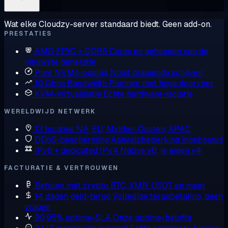
Wat elke Cloudzy-server standaard biedt. Geen add-on.
PRESTATIES
AMD EPYC + DDR5
Cores en geheugen van de
nieuwste generatie
Pure NVMe-opslag
Nooit draaiende schijven
10 Gbps Bandwidth
Plannen met hoge doorvoer
KVM-virtualisatie
Echte hardware-isolatie
WERELDWIJD NETWERK
13 locaties
NA, EU, Midden-Oosten, APAC
DDoS-bescherming
Aanvalsbeperking ingebouwd
IPv6 + dedicated IPv4
Native v6, je eigen v4
FACTURATIE & VERTROUWEN
Betalen met crypto
BTC, XMR, USDT en meer
14 dagen geld-terug
Volledige terugbetaling, geen
vragen
99,95% uptime-SLA
Onze uptime-belofte