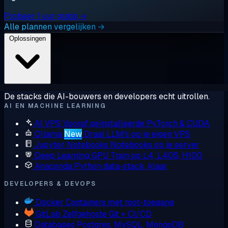
Probeer 1 uur gratis →
Alle plannen vergelijken →
Oplossingen
De stacks die AI-bouwers en developers echt uitrollen.
AI EN MACHINE LEARNING
AI VPS
Vooraf geïnstalleerde PyTorch & CUDA
Ollama
New
Draai LLM's op je eigen VPS
Jupyter Notebooks
Notebooks op je server
Deep Learning GPU
Train op L4, L40S, H100
Anaconda
Python data-stack, klaar
DEVELOPERS & DEVOPS
Docker
Containers met root-toegang
GitLab
Zelfgehoste Git + CI/CD
Databases
Postgres, MySQL, MongoDB