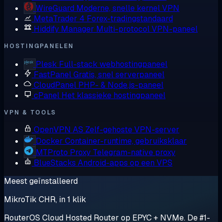
WireGuard
Moderne, snelle kernel VPN
MetaTrader 4
Forex-tradingstandaard
Hiddify Manager
Multi-protocol VPN-paneel
HOSTINGPANELEN
Plesk
Full-stack webhostingpaneel
FastPanel
Gratis, snel serverpaneel
CloudPanel
PHP- & Node.js-paneel
cPanel
Het klassieke hostingpaneel
VPN & TOOLS
OpenVPN AS
Zelf-gehoste VPN-server
Docker
Container-runtime, gebruiksklaar
MTProto Proxy
Telegram-native proxy
BlueStacks
Android-apps op een VPS
Meest geïnstalleerd
MikroTik CHR, in 1 klik
RouterOS Cloud Hosted Router op EPYC + NVMe. De #1-