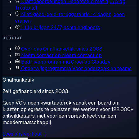
Klantbeoordelingen
Beoordeeld met 4,6/5 op
Trustpilot
Niet-goed-geld-teruggarantie
14 dagen, geen
vragen
Hulp krijgen
24/7, echte engineers
BEDRIJF
Over ons
Onafhankelijk sinds 2008
Neem contact op
Neem contact op
Bedrijvenprogramma
Groei op Cloudzy
Onderwijsprogramma
Voor onderzoek en teams
Onafhankelijk
Zelf gefinancierd sinds 2008
Geen VC's, geen kwartaaldruk vanuit een board om
klanten op egress te belasten. We werken voor 122.000+
ontwikkelaars, niet voor een spreadsheet van een
moedermaatschappij.
Lees ons verhaal →