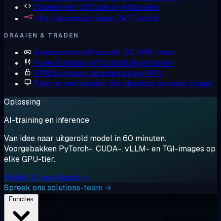
Codeserver
VS Code in je browser
n8n
Automatiseringen 24/7 actief
DRAAIEN & TRADEN
Gameservers
Minecraft, CS, ARK, meer
Forex & trading
MT5 dicht bij je broker
VPN & privacy
Je eigen privé-VPN
Externe werkstation
Een desktop die nooit slaapt
Oplossing
AI-training en inference
Van idee naar uitgerold model in 60 minuten.
Voorgebakken PyTorch-, CUDA-, vLLM- en TGI-images op
elke GPU-tier.
Bekijk AI-workloads →
Spreek ons solutions-team →
Functies