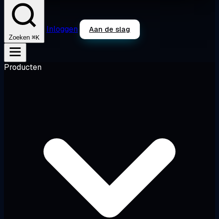
Inloggen
Aan de slag
⌘K
Zoeken
Producten