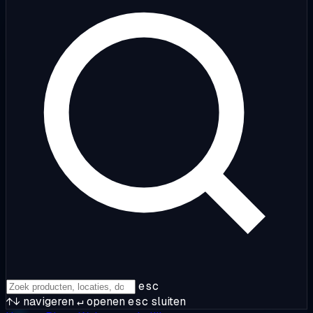
esc
↑↓
navigeren
↵
openen
esc
sluiten