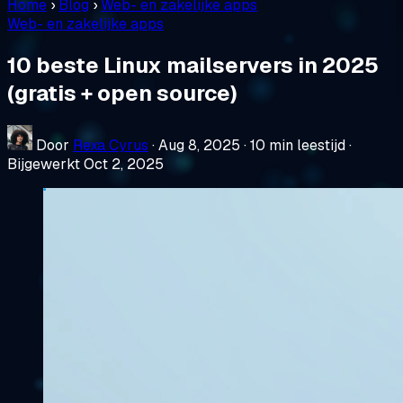
Home
›
Blog
›
Web- en zakelijke apps
Web- en zakelijke apps
10 beste Linux mailservers in 2025
(gratis + open source)
Door
Rexa Cyrus
·
Aug 8, 2025
·
10 min leestijd
·
Bijgewerkt Oct 2, 2025