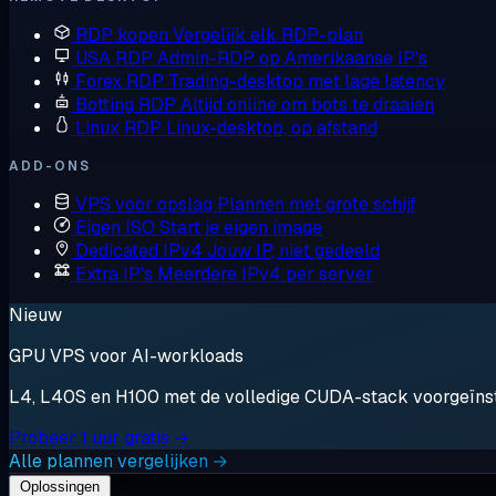
RDP kopen
Vergelijk elk RDP-plan
USA RDP
Admin-RDP op Amerikaanse IP's
Forex RDP
Trading-desktop met lage latency
Botting RDP
Altijd online om bots te draaien
Linux RDP
Linux-desktop, op afstand
ADD-ONS
VPS voor opslag
Plannen met grote schijf
Eigen ISO
Start je eigen image
Dedicated IPv4
Jouw IP, niet gedeeld
Extra IP's
Meerdere IPv4 per server
Nieuw
GPU VPS voor AI-workloads
L4, L40S en H100 met de volledige CUDA-stack voorgeïnstal
Probeer 1 uur gratis →
Alle plannen vergelijken →
Oplossingen