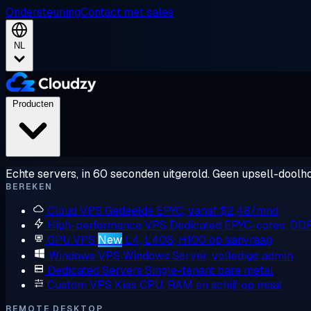
Ondersteuning
Contact met sales
NL
Producten
Echte servers, in 60 seconden uitgerold. Geen upsell-doolho
BEREKEN
Cloud VPS
Gedeelde EPYC, vanaf $2,48/mnd
High-performance VPS
Dedicated EPYC-cores, DD
GPU VPS
New
L4, L40S, H100 op aanvraag
Windows VPS
Windows Server, volledige admin
Dedicated Servers
Single-tenant bare metal
Custom VPS
Kies CPU, RAM en schijf op maat
REMOTE DESKTOP