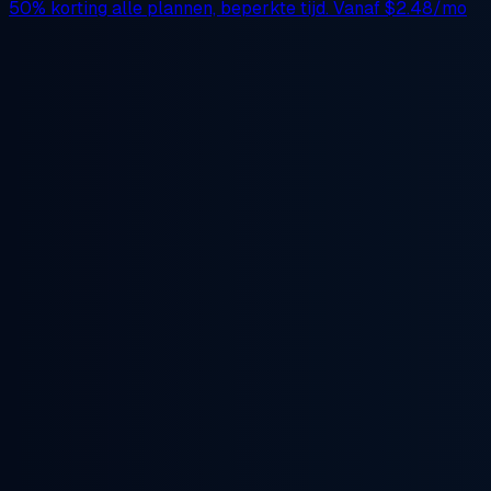
50% korting
alle plannen, beperkte tijd. Vanaf
$2.48/mo