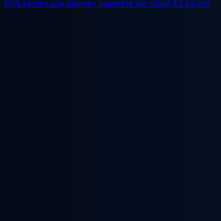
50% korting
alle plannen, beperkte tijd. Vanaf
$2.48/mo