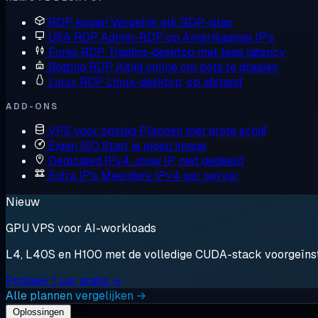
RDP kopen
Vergelijk elk RDP-plan
USA RDP
Admin-RDP op Amerikaanse IP's
Forex RDP
Trading-desktop met lage latency
Botting RDP
Altijd online om bots te draaien
Linux RDP
Linux-desktop, op afstand
ADD-ONS
VPS voor opslag
Plannen met grote schijf
Eigen ISO
Start je eigen image
Dedicated IPv4
Jouw IP, niet gedeeld
Extra IP's
Meerdere IPv4 per server
Nieuw
GPU VPS voor AI-workloads
L4, L40S en H100 met de volledige CUDA-stack voorgeïnstal
Probeer 1 uur gratis →
Alle plannen vergelijken →
Oplossingen