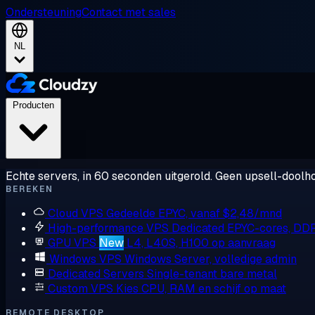
Ondersteuning
Contact met sales
NL
Producten
Echte servers, in 60 seconden uitgerold. Geen upsell-doolho
BEREKEN
Cloud VPS
Gedeelde EPYC, vanaf $2,48/mnd
High-performance VPS
Dedicated EPYC-cores, DD
GPU VPS
New
L4, L40S, H100 op aanvraag
Windows VPS
Windows Server, volledige admin
Dedicated Servers
Single-tenant bare metal
Custom VPS
Kies CPU, RAM en schijf op maat
REMOTE DESKTOP