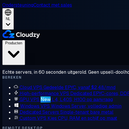
Ondersteuning
Contact met sales
NL
Producten
Echte servers, in 60 seconden uitgerold. Geen upsell-doolho
BEREKEN
Cloud VPS
Gedeelde EPYC, vanaf $2,48/mnd
High-performance VPS
Dedicated EPYC-cores, DD
GPU VPS
New
L4, L40S, H100 op aanvraag
Windows VPS
Windows Server, volledige admin
Dedicated Servers
Single-tenant bare metal
Custom VPS
Kies CPU, RAM en schijf op maat
REMOTE DESKTOP