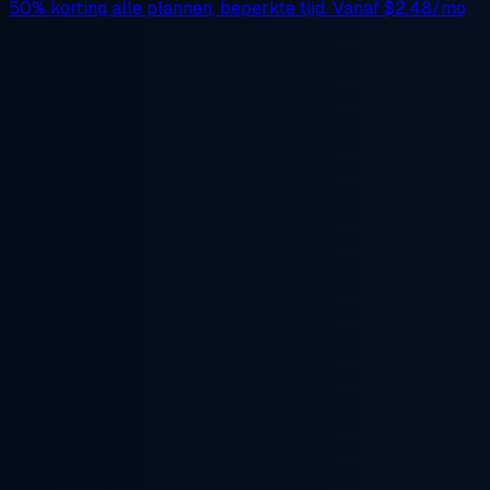
50% korting
alle plannen, beperkte tijd. Vanaf
$2.48/mo