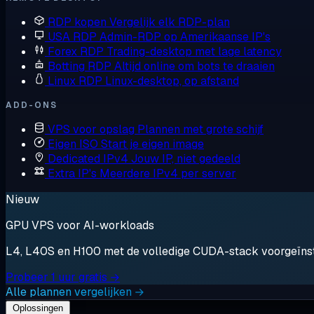
RDP kopen
Vergelijk elk RDP-plan
USA RDP
Admin-RDP op Amerikaanse IP's
Forex RDP
Trading-desktop met lage latency
Botting RDP
Altijd online om bots te draaien
Linux RDP
Linux-desktop, op afstand
ADD-ONS
VPS voor opslag
Plannen met grote schijf
Eigen ISO
Start je eigen image
Dedicated IPv4
Jouw IP, niet gedeeld
Extra IP's
Meerdere IPv4 per server
Nieuw
GPU VPS voor AI-workloads
L4, L40S en H100 met de volledige CUDA-stack voorgeïnstal
Probeer 1 uur gratis →
Alle plannen vergelijken →
Oplossingen