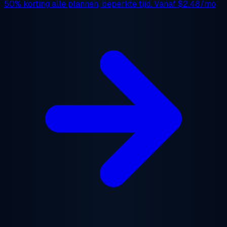
50% korting
alle plannen, beperkte tijd. Vanaf
$2.48/mo