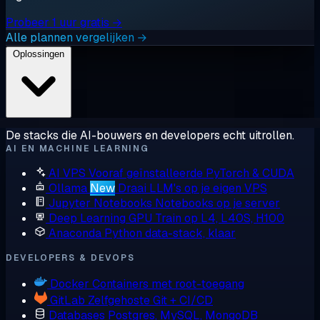
Probeer 1 uur gratis →
Alle plannen vergelijken →
Oplossingen
De stacks die AI-bouwers en developers echt uitrollen.
AI EN MACHINE LEARNING
AI VPS
Vooraf geïnstalleerde PyTorch & CUDA
Ollama
New
Draai LLM's op je eigen VPS
Jupyter Notebooks
Notebooks op je server
Deep Learning GPU
Train op L4, L40S, H100
Anaconda
Python data-stack, klaar
DEVELOPERS & DEVOPS
Docker
Containers met root-toegang
GitLab
Zelfgehoste Git + CI/CD
Databases
Postgres, MySQL, MongoDB