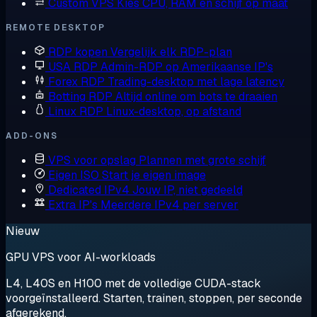
Custom VPS
Kies CPU, RAM en schijf op maat
REMOTE DESKTOP
RDP kopen
Vergelijk elk RDP-plan
USA RDP
Admin-RDP op Amerikaanse IP's
Forex RDP
Trading-desktop met lage latency
Botting RDP
Altijd online om bots te draaien
Linux RDP
Linux-desktop, op afstand
ADD-ONS
VPS voor opslag
Plannen met grote schijf
Eigen ISO
Start je eigen image
Dedicated IPv4
Jouw IP, niet gedeeld
Extra IP's
Meerdere IPv4 per server
Nieuw
GPU VPS voor AI-workloads
L4, L40S en H100 met de volledige CUDA-stack
voorgeïnstalleerd. Starten, trainen, stoppen, per seconde
afgerekend.