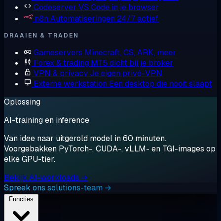
Codeserver
VS Code in je browser
n8n
Automatiseringen 24/7 actief
DRAAIEN & TRADEN
Gameservers
Minecraft, CS, ARK, meer
Forex & trading
MT5 dicht bij je broker
VPN & privacy
Je eigen privé-VPN
Externe werkstation
Een desktop die nooit slaapt
Oplossing
AI-training en inference
Van idee naar uitgerold model in 60 minuten.
Voorgebakken PyTorch-, CUDA-, vLLM- en TGI-images op
elke GPU-tier.
Bekijk AI-workloads →
Spreek ons solutions-team →
Functies