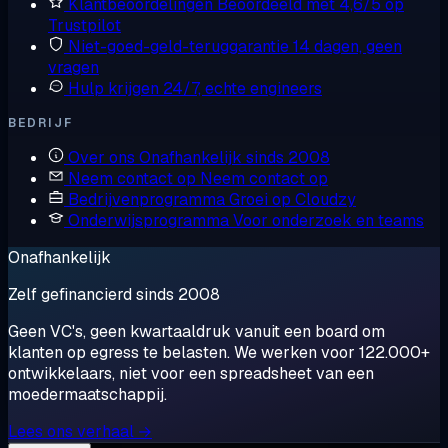
Klantbeoordelingen
Beoordeeld met 4,6/5 op
Trustpilot
Niet-goed-geld-teruggarantie
14 dagen, geen
vragen
Hulp krijgen
24/7, echte engineers
BEDRIJF
Over ons
Onafhankelijk sinds 2008
Neem contact op
Neem contact op
Bedrijvenprogramma
Groei op Cloudzy
Onderwijsprogramma
Voor onderzoek en teams
Onafhankelijk
Zelf gefinancierd sinds 2008
Geen VC's, geen kwartaaldruk vanuit een board om
klanten op egress te belasten. We werken voor 122.000+
ontwikkelaars, niet voor een spreadsheet van een
moedermaatschappij.
Lees ons verhaal →