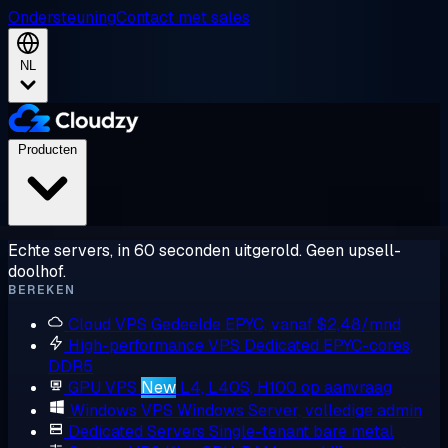
Ondersteuning
Contact met sales
NL
Producten
Echte servers, in 60 seconden uitgerold. Geen upsell-
doolhof.
BEREKEN
Cloud VPS
Gedeelde EPYC, vanaf $2,48/mnd
High-performance VPS
Dedicated EPYC-cores,
DDR5
GPU VPS
New
L4, L40S, H100 op aanvraag
Windows VPS
Windows Server, volledige admin
Dedicated Servers
Single-tenant bare metal