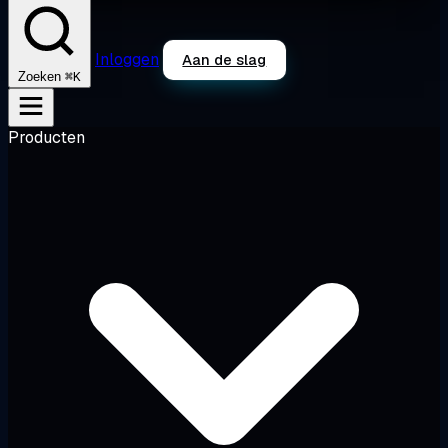
Inloggen
Aan de slag
⌘K
Zoeken
Producten