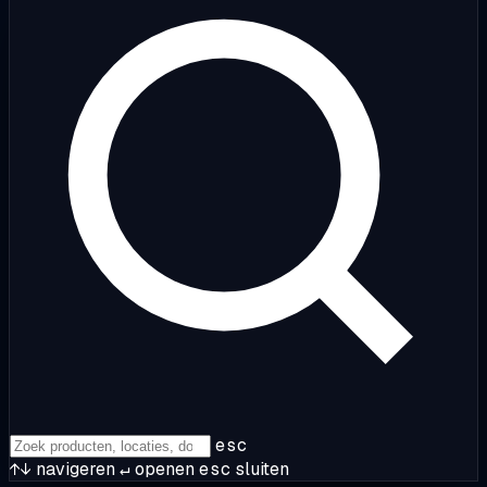
esc
↑↓
navigeren
↵
openen
esc
sluiten