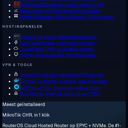
WireGuard
Moderne, snelle kernel VPN
MetaTrader 4
Forex-tradingstandaard
Hiddify Manager
Multi-protocol VPN-paneel
HOSTINGPANELEN
Plesk
Full-stack webhostingpaneel
FastPanel
Gratis, snel serverpaneel
CloudPanel
PHP- & Node.js-paneel
cPanel
Het klassieke hostingpaneel
VPN & TOOLS
OpenVPN AS
Zelf-gehoste VPN-server
Docker
Container-runtime, gebruiksklaar
MTProto Proxy
Telegram-native proxy
BlueStacks
Android-apps op een VPS
Meest geïnstalleerd
MikroTik CHR, in 1 klik
RouterOS Cloud Hosted Router op EPYC + NVMe. De #1-