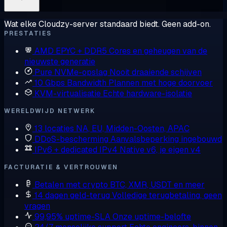
Wat elke Cloudzy-server standaard biedt. Geen add-on.
PRESTATIES
AMD EPYC + DDR5
Cores en geheugen van de
nieuwste generatie
Pure NVMe-opslag
Nooit draaiende schijven
10 Gbps Bandwidth
Plannen met hoge doorvoer
KVM-virtualisatie
Echte hardware-isolatie
WERELDWIJD NETWERK
13 locaties
NA, EU, Midden-Oosten, APAC
DDoS-bescherming
Aanvalsbeperking ingebouwd
IPv6 + dedicated IPv4
Native v6, je eigen v4
FACTURATIE & VERTROUWEN
Betalen met crypto
BTC, XMR, USDT en meer
14 dagen geld-terug
Volledige terugbetaling, geen
vragen
99,95% uptime-SLA
Onze uptime-belofte