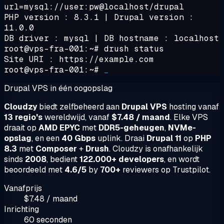
url=mysql://user:pw@localhost/drupal
PHP version : 8.3.1 | Drupal version :
11.0.0
DB driver : mysql | DB hostname : localhost
root@vps-fra-001:~#
drush status
Site URI : https://example.com
root@vps-fra-001:~#
_
Drupal VPS in één oogopslag
Cloudzy
biedt zelfbeheerd aan
Drupal VPS
hosting vanaf
13 regio's
wereldwijd, vanaf
$7.48 / maand
. Elke VPS
draait op
AMD EPYC
met
DDR5-geheugen
,
NVMe-
opslag
, en een
40 Gbps
uplink. Draai
Drupal 11
op
PHP
8.3
met
Composer
+
Drush
. Cloudzy is onafhankelijk
sinds
2008
, bedient
122.000+ developers
, en wordt
beoordeeld met
4.6/5
by
700+
reviewers op Trustpilot.
Vanafprijs
$7.48 / maand
Inrichting
60 seconden