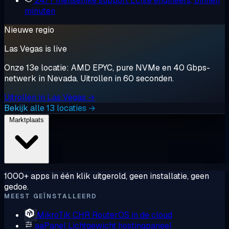
24/7 menselijke support
Echte engineers, binnen
minuten
Nieuwe regio
Las Vegas is live
Onze 13e locatie: AMD EPYC, pure NVMe en 40 Gbps-
netwerk in Nevada. Uitrollen in 60 seconden.
Uitrollen in Las Vegas →
Bekijk alle 13 locaties →
Marktplaats
1000+ apps in één klik uitgerold, geen installatie, geen
gedoe.
MEEST GEÏNSTALLEERD
MikroTik CHR
RouterOS in de cloud
aaPanel
Lichtgewicht hostingpaneel