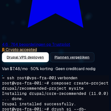
4.6
· 764 beoordelingen op Trustpilot
₿
Crypto accepted
Drupal VPS deployen
Plannen vergelijken
Van
$7.48/mo
· 50% korting · Geen creditcard nodig
~ ssh root@vps-fra-001
verbonden
root@vps-fra-001:~#
composer create-project
drupal/recommended-project mysite
Installing drupal/core-recommended (11.0.0)
... done.
Drupal installed successfully.
root@vps-fra-001:~#
drush si --db-