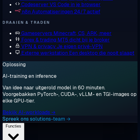
Codeserver
VS Code in je browser
n8n
Automatiseringen 24/7 actief
DRAAIEN & TRADEN
Gameservers
Minecraft, CS, ARK, meer
Forex & trading
MT5 dicht bij je broker
VPN & privacy
Je eigen privé-VPN
Externe werkstation
Een desktop die nooit slaapt
Oplossing
AI-training en inference
Van idee naar uitgerold model in 60 minuten.
Voorgebakken PyTorch-, CUDA-, vLLM- en TGI-images op
elke GPU-tier.
Bekijk AI-workloads →
Spreek ons solutions-team →
Functies