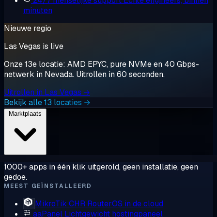
24/7 menselijke support
Echte engineers, binnen
minuten
Nieuwe regio
Las Vegas is live
Onze 13e locatie: AMD EPYC, pure NVMe en 40 Gbps-
netwerk in Nevada. Uitrollen in 60 seconden.
Uitrollen in Las Vegas →
Bekijk alle 13 locaties →
Marktplaats
1000+ apps in één klik uitgerold, geen installatie, geen
gedoe.
MEEST GEÏNSTALLEERD
MikroTik CHR
RouterOS in de cloud
aaPanel
Lichtgewicht hostingpaneel