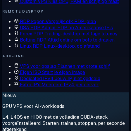
Custom VPS
Kies CPU, RAM en schijf op maat
REMOTE DESKTOP
RDP kopen
Vergelijk elk RDP-plan
USA RDP
Admin-RDP op Amerikaanse IP's
Forex RDP
Trading-desktop met lage latency
Botting RDP
Altijd online om bots te draaien
Linux RDP
Linux-desktop, op afstand
ADD-ONS
VPS voor opslag
Plannen met grote schijf
Eigen ISO
Start je eigen image
Dedicated IPv4
Jouw IP, niet gedeeld
Extra IP's
Meerdere IPv4 per server
Nieuw
GPU VPS voor AI-workloads
L4, L40S en H100 met de volledige CUDA-stack
voorgeïnstalleerd. Starten, trainen, stoppen, per seconde
afgerekend.