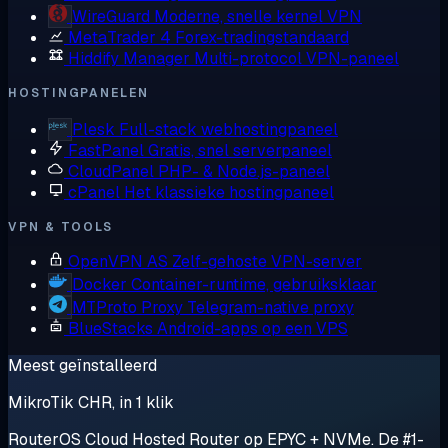
WireGuard
Moderne, snelle kernel VPN
MetaTrader 4
Forex-tradingstandaard
Hiddify Manager
Multi-protocol VPN-paneel
HOSTINGPANELEN
Plesk
Full-stack webhostingpaneel
FastPanel
Gratis, snel serverpaneel
CloudPanel
PHP- & Node.js-paneel
cPanel
Het klassieke hostingpaneel
VPN & TOOLS
OpenVPN AS
Zelf-gehoste VPN-server
Docker
Container-runtime, gebruiksklaar
MTProto Proxy
Telegram-native proxy
BlueStacks
Android-apps op een VPS
Meest geïnstalleerd
MikroTik CHR, in 1 klik
RouterOS Cloud Hosted Router op EPYC + NVMe. De #1-