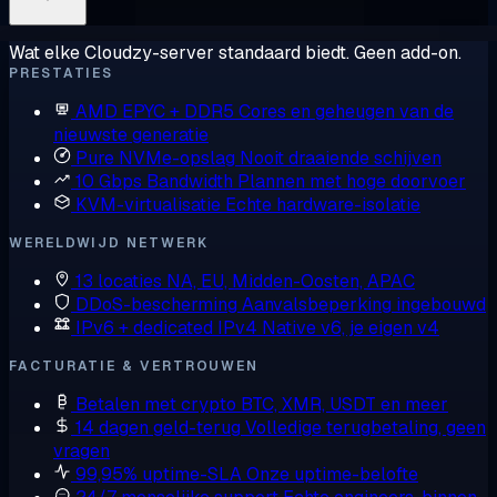
Wat elke Cloudzy-server standaard biedt. Geen add-on.
PRESTATIES
AMD EPYC + DDR5
Cores en geheugen van de
nieuwste generatie
Pure NVMe-opslag
Nooit draaiende schijven
10 Gbps Bandwidth
Plannen met hoge doorvoer
KVM-virtualisatie
Echte hardware-isolatie
WERELDWIJD NETWERK
13 locaties
NA, EU, Midden-Oosten, APAC
DDoS-bescherming
Aanvalsbeperking ingebouwd
IPv6 + dedicated IPv4
Native v6, je eigen v4
FACTURATIE & VERTROUWEN
Betalen met crypto
BTC, XMR, USDT en meer
14 dagen geld-terug
Volledige terugbetaling, geen
vragen
99,95% uptime-SLA
Onze uptime-belofte