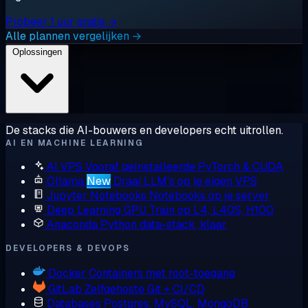
Probeer 1 uur gratis →
Alle plannen vergelijken →
Oplossingen
De stacks die AI-bouwers en developers echt uitrollen.
AI EN MACHINE LEARNING
AI VPS
Vooraf geïnstalleerde PyTorch & CUDA
Ollama
New
Draai LLM's op je eigen VPS
Jupyter Notebooks
Notebooks op je server
Deep Learning GPU
Train op L4, L40S, H100
Anaconda
Python data-stack, klaar
DEVELOPERS & DEVOPS
Docker
Containers met root-toegang
GitLab
Zelfgehoste Git + CI/CD
Databases
Postgres, MySQL, MongoDB