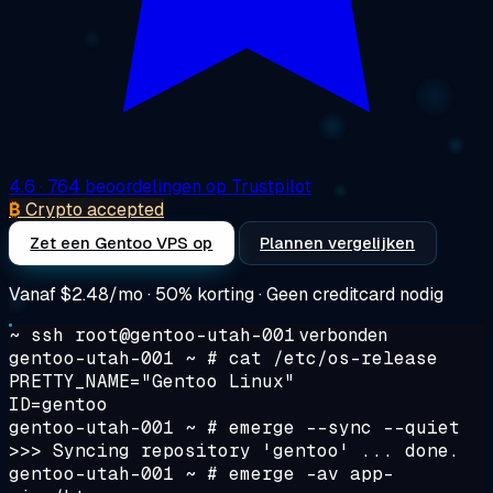
4.6
· 764 beoordelingen op Trustpilot
₿
Crypto accepted
Zet een Gentoo VPS op
Plannen vergelijken
Vanaf
$2.48/mo
· 50% korting · Geen creditcard nodig
~ ssh root@gentoo-utah-001
verbonden
gentoo-utah-001 ~ #
cat /etc/os-release
PRETTY_NAME="Gentoo Linux"
ID=gentoo
gentoo-utah-001 ~ #
emerge --sync --quiet
>>> Syncing repository 'gentoo' ... done.
gentoo-utah-001 ~ #
emerge -av app-