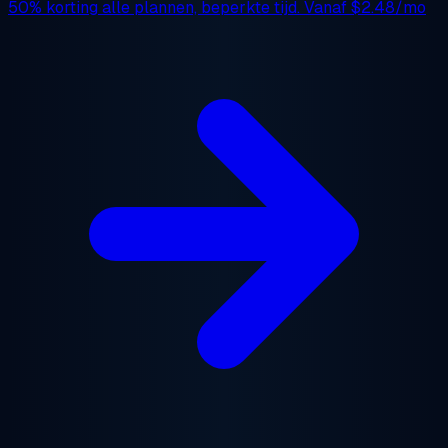
50% korting
alle plannen, beperkte tijd. Vanaf
$2.48/mo