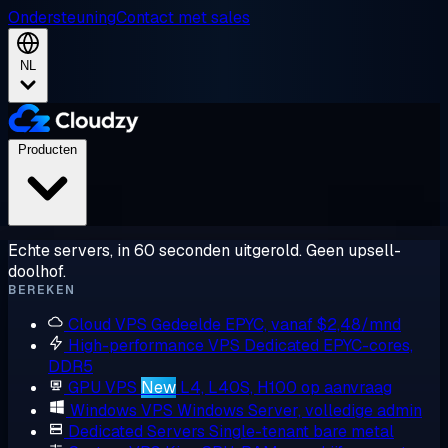
Ondersteuning
Contact met sales
NL
Producten
Echte servers, in 60 seconden uitgerold. Geen upsell-
doolhof.
BEREKEN
Cloud VPS
Gedeelde EPYC, vanaf $2,48/mnd
High-performance VPS
Dedicated EPYC-cores,
DDR5
GPU VPS
New
L4, L40S, H100 op aanvraag
Windows VPS
Windows Server, volledige admin
Dedicated Servers
Single-tenant bare metal