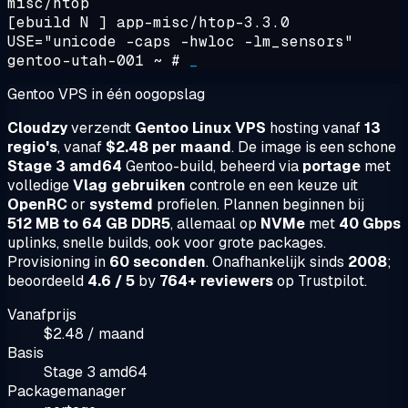
misc/htop
[ebuild N ] app-misc/htop-3.3.0
USE="unicode -caps -hwloc -lm_sensors"
gentoo-utah-001 ~ #
_
Gentoo VPS in één oogopslag
Cloudzy
verzendt
Gentoo Linux VPS
hosting vanaf
13
regio's
, vanaf
$2.48 per maand
. De image is een schone
Stage 3 amd64
Gentoo-build, beheerd via
portage
met
volledige
Vlag gebruiken
controle en een keuze uit
OpenRC
or
systemd
profielen. Plannen beginnen bij
512 MB to 64 GB DDR5
, allemaal op
NVMe
met
40 Gbps
uplinks, snelle builds, ook voor grote packages.
Provisioning in
60 seconden
. Onafhankelijk sinds
2008
;
beoordeeld
4.6 / 5
by
764+ reviewers
op Trustpilot.
Vanafprijs
$2.48 / maand
Basis
Stage 3 amd64
Packagemanager