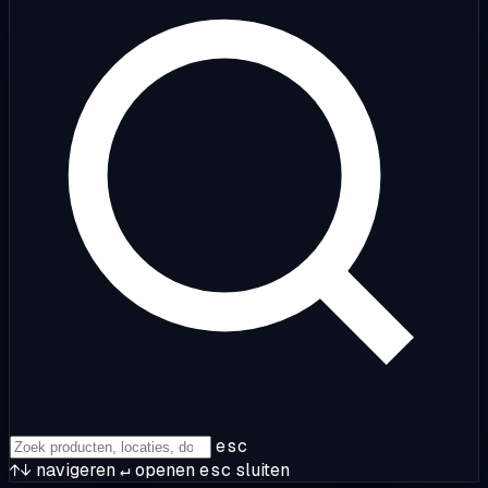
esc
↑↓
navigeren
↵
openen
esc
sluiten