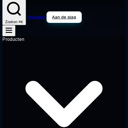
Inloggen
Aan de slag
⌘K
Zoeken
Producten