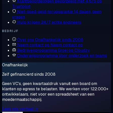
Klantbeoordelingen
Beoordeeld met 4,6/5 op
Trustpilot
Niet-goed-geld-teruggarantie
14 dagen, geen
vragen
Hulp krijgen
24/7, echte engineers
BEDRIJF
Over ons
Onafhankelijk sinds 2008
Neem contact op
Neem contact op
Bedrijvenprogramma
Groei op Cloudzy
Onderwijsprogramma
Voor onderzoek en teams
Onafhankelijk
Zelf gefinancierd sinds 2008
Geen VC's, geen kwartaaldruk vanuit een board om
klanten op egress te belasten. We werken voor 122.000+
ontwikkelaars, niet voor een spreadsheet van een
moedermaatschappij.
Lees ons verhaal →