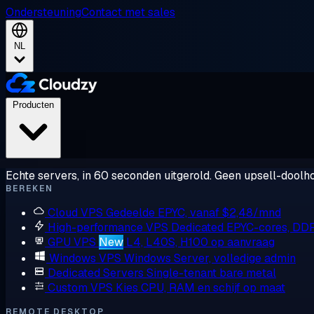
Ondersteuning
Contact met sales
NL
Producten
Echte servers, in 60 seconden uitgerold. Geen upsell-doolho
BEREKEN
Cloud VPS
Gedeelde EPYC, vanaf $2,48/mnd
High-performance VPS
Dedicated EPYC-cores, DD
GPU VPS
New
L4, L40S, H100 op aanvraag
Windows VPS
Windows Server, volledige admin
Dedicated Servers
Single-tenant bare metal
Custom VPS
Kies CPU, RAM en schijf op maat
REMOTE DESKTOP