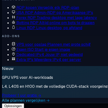
RDP kopen
Vergelijk elk RDP-plan
USA RDP
Admin-RDP op Amerikaanse IP's
Forex RDP
Trading-desktop met lage latency
Botting RDP
Altijd online om bots te draaien
Linux RDP
Linux-desktop, op afstand
ADD-ONS
VPS voor opslag
Plannen met grote schijf
Eigen ISO
Start je eigen image
Dedicated IPv4
Jouw IP, niet gedeeld
Extra IP's
Meerdere IPv4 per server
Nieuw
GPU VPS voor AI-workloads
L4, L40S en H100 met de volledige CUDA-stack voorgeïnstal
Probeer 1 uur gratis →
Alle plannen vergelijken →
Oplossingen