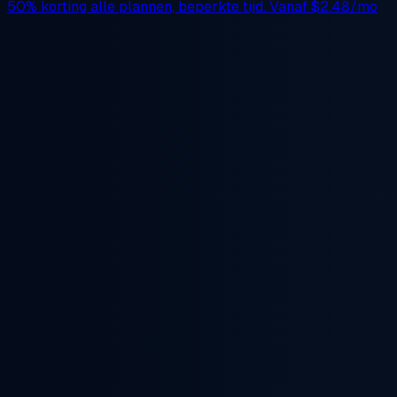
50% korting
alle plannen, beperkte tijd. Vanaf
$2.48/mo