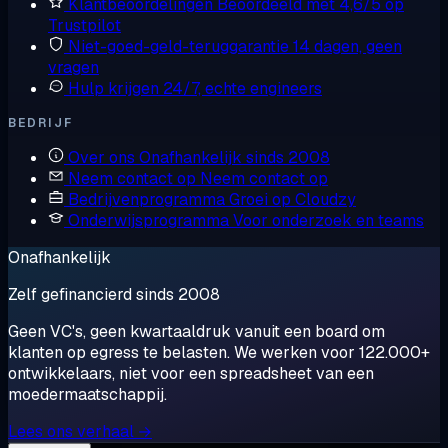
Klantbeoordelingen
Beoordeeld met 4,6/5 op
Trustpilot
Niet-goed-geld-teruggarantie
14 dagen, geen
vragen
Hulp krijgen
24/7, echte engineers
BEDRIJF
Over ons
Onafhankelijk sinds 2008
Neem contact op
Neem contact op
Bedrijvenprogramma
Groei op Cloudzy
Onderwijsprogramma
Voor onderzoek en teams
Onafhankelijk
Zelf gefinancierd sinds 2008
Geen VC's, geen kwartaaldruk vanuit een board om
klanten op egress te belasten. We werken voor 122.000+
ontwikkelaars, niet voor een spreadsheet van een
moedermaatschappij.
Lees ons verhaal →