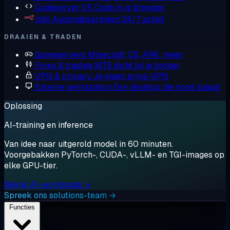
Codeserver
VS Code in je browser
n8n
Automatiseringen 24/7 actief
DRAAIEN & TRADEN
Gameservers
Minecraft, CS, ARK, meer
Forex & trading
MT5 dicht bij je broker
VPN & privacy
Je eigen privé-VPN
Externe werkstation
Een desktop die nooit slaapt
Oplossing
AI-training en inference
Van idee naar uitgerold model in 60 minuten.
Voorgebakken PyTorch-, CUDA-, vLLM- en TGI-images op
elke GPU-tier.
Bekijk AI-workloads →
Spreek ons solutions-team →
Functies