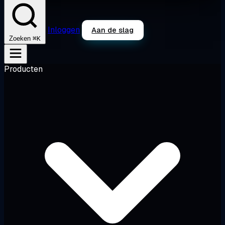
Inloggen
Aan de slag
⌘K
Zoeken
Producten