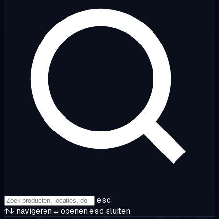
esc
↑↓
navigeren
↵
openen
esc
sluiten