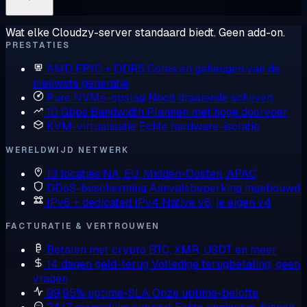
Wat elke Cloudzy-server standaard biedt. Geen add-on.
PRESTATIES
AMD EPYC + DDR5
Cores en geheugen van de
nieuwste generatie
Pure NVMe-opslag
Nooit draaiende schijven
10 Gbps Bandwidth
Plannen met hoge doorvoer
KVM-virtualisatie
Echte hardware-isolatie
WERELDWIJD NETWERK
13 locaties
NA, EU, Midden-Oosten, APAC
DDoS-bescherming
Aanvalsbeperking ingebouwd
IPv6 + dedicated IPv4
Native v6, je eigen v4
FACTURATIE & VERTROUWEN
Betalen met crypto
BTC, XMR, USDT en meer
14 dagen geld-terug
Volledige terugbetaling, geen
vragen
99,95% uptime-SLA
Onze uptime-belofte