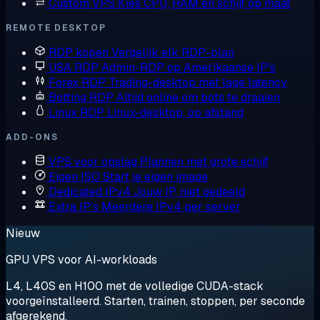
Custom VPS
Kies CPU, RAM en schijf op maat
REMOTE DESKTOP
RDP kopen
Vergelijk elk RDP-plan
USA RDP
Admin-RDP op Amerikaanse IP's
Forex RDP
Trading-desktop met lage latency
Botting RDP
Altijd online om bots te draaien
Linux RDP
Linux-desktop, op afstand
ADD-ONS
VPS voor opslag
Plannen met grote schijf
Eigen ISO
Start je eigen image
Dedicated IPv4
Jouw IP, niet gedeeld
Extra IP's
Meerdere IPv4 per server
Nieuw
GPU VPS voor AI-workloads
L4, L40S en H100 met de volledige CUDA-stack
voorgeïnstalleerd. Starten, trainen, stoppen, per seconde
afgerekend.