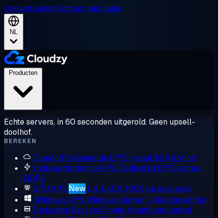
Ondersteuning
Contact met sales
NL
Producten
Echte servers, in 60 seconden uitgerold. Geen upsell-
doolhof.
BEREKEN
Cloud VPS
Gedeelde EPYC, vanaf $2,48/mnd
High-performance VPS
Dedicated EPYC-cores,
DDR5
GPU VPS
New
L4, L40S, H100 op aanvraag
Windows VPS
Windows Server, volledige admin
Dedicated Servers
Single-tenant bare metal