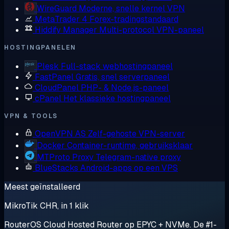
WireGuard
Moderne, snelle kernel VPN
MetaTrader 4
Forex-tradingstandaard
Hiddify Manager
Multi-protocol VPN-paneel
HOSTINGPANELEN
Plesk
Full-stack webhostingpaneel
FastPanel
Gratis, snel serverpaneel
CloudPanel
PHP- & Node.js-paneel
cPanel
Het klassieke hostingpaneel
VPN & TOOLS
OpenVPN AS
Zelf-gehoste VPN-server
Docker
Container-runtime, gebruiksklaar
MTProto Proxy
Telegram-native proxy
BlueStacks
Android-apps op een VPS
Meest geïnstalleerd
MikroTik CHR, in 1 klik
RouterOS Cloud Hosted Router op EPYC + NVMe. De #1-