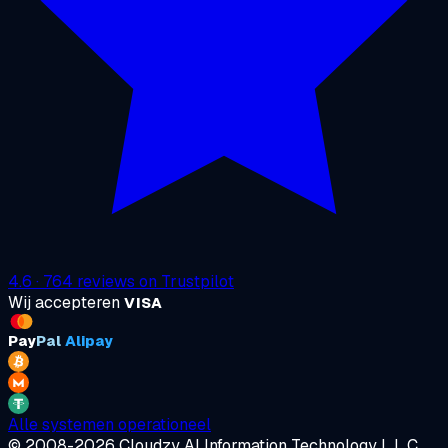
4.6
·
764
reviews on
Trustpilot
Wij accepteren
VISA
Pay
Pal
Alipay
Alle systemen operationeel
© 2008-2026 Cloudzy AI Information Technology L.L.C.