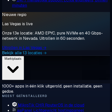
24/7 menselijke support
Echte engineers, binnen
minuten
Nieuwe regio
Las Vegas is live
Onze 13e locatie: AMD EPYC, pure NVMe en 40 Gbps-
netwerk in Nevada. Uitrollen in 60 seconden.
Uitrollen in Las Vegas →
Bekijk alle 13 locaties →
Marktplaats
1000+ apps in één klik uitgerold, geen installatie, geen
gedoe.
MEEST GEÏNSTALLEERD
MikroTik CHR
RouterOS in de cloud
aaPanel
Lichtgewicht hostingpaneel