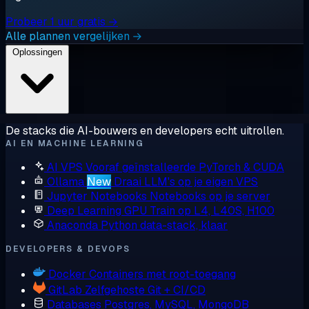
Probeer 1 uur gratis →
Alle plannen vergelijken →
Oplossingen
De stacks die AI-bouwers en developers echt uitrollen.
AI EN MACHINE LEARNING
AI VPS
Vooraf geïnstalleerde PyTorch & CUDA
Ollama
New
Draai LLM's op je eigen VPS
Jupyter Notebooks
Notebooks op je server
Deep Learning GPU
Train op L4, L40S, H100
Anaconda
Python data-stack, klaar
DEVELOPERS & DEVOPS
Docker
Containers met root-toegang
GitLab
Zelfgehoste Git + CI/CD
Databases
Postgres, MySQL, MongoDB