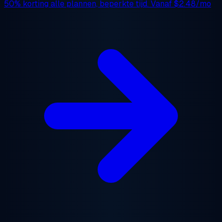
50% korting
alle plannen, beperkte tijd. Vanaf
$2.48/mo