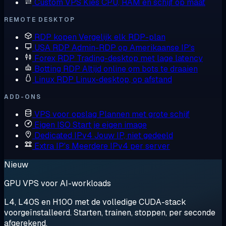
Custom VPS
Kies CPU, RAM en schijf op maat
REMOTE DESKTOP
RDP kopen
Vergelijk elk RDP-plan
USA RDP
Admin-RDP op Amerikaanse IP's
Forex RDP
Trading-desktop met lage latency
Botting RDP
Altijd online om bots te draaien
Linux RDP
Linux-desktop, op afstand
ADD-ONS
VPS voor opslag
Plannen met grote schijf
Eigen ISO
Start je eigen image
Dedicated IPv4
Jouw IP, niet gedeeld
Extra IP's
Meerdere IPv4 per server
Nieuw
GPU VPS voor AI-workloads
L4, L40S en H100 met de volledige CUDA-stack
voorgeïnstalleerd. Starten, trainen, stoppen, per seconde
afgerekend.