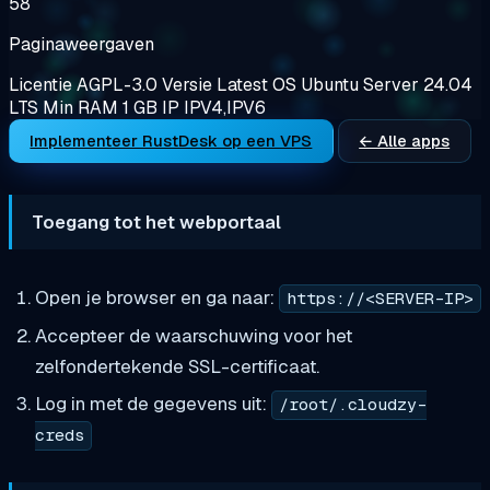
58
Paginaweergaven
Licentie
AGPL-3.0
Versie
Latest
OS
Ubuntu Server 24.04
LTS
Min RAM
1 GB
IP
IPV4,IPV6
Implementeer RustDesk op een VPS
← Alle apps
Toegang tot het webportaal
Open je browser en ga naar:
https://<SERVER-IP>
Accepteer de waarschuwing voor het
zelfondertekende SSL-certificaat.
Log in met de gegevens uit:
/root/.cloudzy-
creds