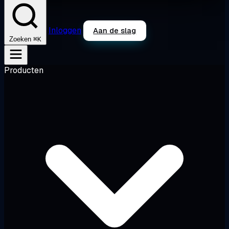
Inloggen
Aan de slag
⌘K
Zoeken
Producten