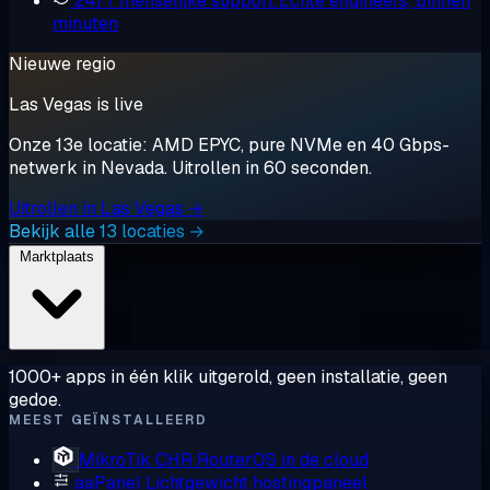
24/7 menselijke support
Echte engineers, binnen
minuten
Nieuwe regio
Las Vegas is live
Onze 13e locatie: AMD EPYC, pure NVMe en 40 Gbps-
netwerk in Nevada. Uitrollen in 60 seconden.
Uitrollen in Las Vegas →
Bekijk alle 13 locaties →
Marktplaats
1000+ apps in één klik uitgerold, geen installatie, geen
gedoe.
MEEST GEÏNSTALLEERD
MikroTik CHR
RouterOS in de cloud
aaPanel
Lichtgewicht hostingpaneel