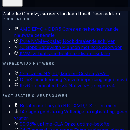
Wat elke Cloudzy-server standaard biedt. Geen add-on.
PRESTATIES
AMD EPYC + DDR5
Cores en geheugen van de
nieuwste generatie
Pure NVMe-opslag
Nooit draaiende schijven
10 Gbps Bandwidth
Plannen met hoge doorvoer
KVM-virtualisatie
Echte hardware-isolatie
WERELDWIJD NETWERK
13 locaties
NA, EU, Midden-Oosten, APAC
DDoS-bescherming
Aanvalsbeperking ingebouwd
IPv6 + dedicated IPv4
Native v6, je eigen v4
FACTURATIE & VERTROUWEN
Betalen met crypto
BTC, XMR, USDT en meer
14 dagen geld-terug
Volledige terugbetaling, geen
vragen
99,95% uptime-SLA
Onze uptime-belofte