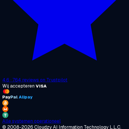
4.6
·
764
reviews on
Trustpilot
Wij accepteren
VISA
Pay
Pal
Alipay
Alle systemen operationeel
© 2008-2026 Cloudzy AI Information Technology L.L.C.