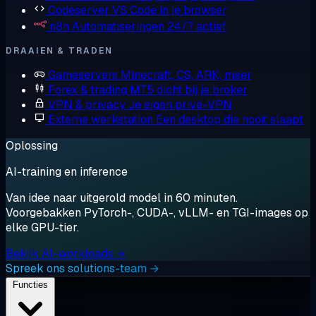
Codeserver
VS Code in je browser
n8n
Automatiseringen 24/7 actief
DRAAIEN & TRADEN
Gameservers
Minecraft, CS, ARK, meer
Forex & trading
MT5 dicht bij je broker
VPN & privacy
Je eigen privé-VPN
Externe werkstation
Een desktop die nooit slaapt
Oplossing
AI-training en inference
Van idee naar uitgerold model in 60 minuten.
Voorgebakken PyTorch-, CUDA-, vLLM- en TGI-images op
elke GPU-tier.
Bekijk AI-workloads →
Spreek ons solutions-team →
Functies