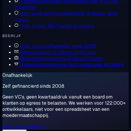
Klantbeoordelingen
Beoordeeld met 4,6/5 op
Trustpilot
Niet-goed-geld-teruggarantie
14 dagen, geen
vragen
Hulp krijgen
24/7, echte engineers
BEDRIJF
Over ons
Onafhankelijk sinds 2008
Neem contact op
Neem contact op
Bedrijvenprogramma
Groei op Cloudzy
Onderwijsprogramma
Voor onderzoek en teams
Onafhankelijk
Zelf gefinancierd sinds 2008
Geen VC's, geen kwartaaldruk vanuit een board om
klanten op egress te belasten. We werken voor 122.000+
ontwikkelaars, niet voor een spreadsheet van een
moedermaatschappij.
Lees ons verhaal →