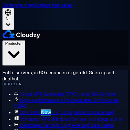
Ondersteuning
Contact met sales
NL
Producten
Echte servers, in 60 seconden uitgerold. Geen upsell-
doolhof.
BEREKEN
Cloud VPS
Gedeelde EPYC, vanaf $2,48/mnd
High-performance VPS
Dedicated EPYC-cores,
DDR5
GPU VPS
New
L4, L40S, H100 op aanvraag
Windows VPS
Windows Server, volledige admin
Dedicated Servers
Single-tenant bare metal