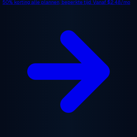
50% korting
alle plannen, beperkte tijd. Vanaf
$2.48/mo