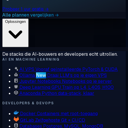
Probeer 1 uur gratis →
Alle plannen vergelijken →
Oplossingen
De stacks die AI-bouwers en developers echt uitrollen.
AI EN MACHINE LEARNING
AI VPS
Vooraf geïnstalleerde PyTorch & CUDA
Ollama
New
Draai LLM's op je eigen VPS
Jupyter Notebooks
Notebooks op je server
Deep Learning GPU
Train op L4, L40S, H100
Anaconda
Python data-stack, klaar
DEVELOPERS & DEVOPS
Docker
Containers met root-toegang
GitLab
Zelfgehoste Git + CI/CD
Databases
Postgres, MySQL, MongoDB