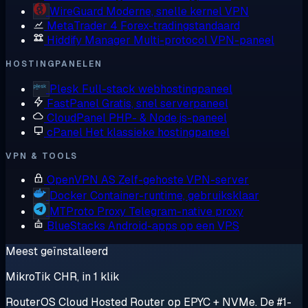
WireGuard
Moderne, snelle kernel VPN
MetaTrader 4
Forex-tradingstandaard
Hiddify Manager
Multi-protocol VPN-paneel
HOSTINGPANELEN
Plesk
Full-stack webhostingpaneel
FastPanel
Gratis, snel serverpaneel
CloudPanel
PHP- & Node.js-paneel
cPanel
Het klassieke hostingpaneel
VPN & TOOLS
OpenVPN AS
Zelf-gehoste VPN-server
Docker
Container-runtime, gebruiksklaar
MTProto Proxy
Telegram-native proxy
BlueStacks
Android-apps op een VPS
Meest geïnstalleerd
MikroTik CHR, in 1 klik
RouterOS Cloud Hosted Router op EPYC + NVMe. De #1-