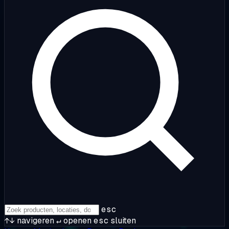
esc
↑↓
navigeren
↵
openen
esc
sluiten