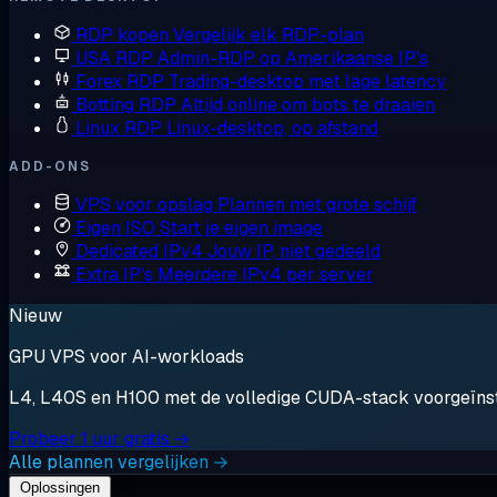
RDP kopen
Vergelijk elk RDP-plan
USA RDP
Admin-RDP op Amerikaanse IP's
Forex RDP
Trading-desktop met lage latency
Botting RDP
Altijd online om bots te draaien
Linux RDP
Linux-desktop, op afstand
ADD-ONS
VPS voor opslag
Plannen met grote schijf
Eigen ISO
Start je eigen image
Dedicated IPv4
Jouw IP, niet gedeeld
Extra IP's
Meerdere IPv4 per server
Nieuw
GPU VPS voor AI-workloads
L4, L40S en H100 met de volledige CUDA-stack voorgeïnstal
Probeer 1 uur gratis →
Alle plannen vergelijken →
Oplossingen