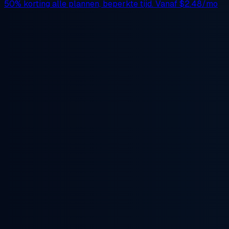
50% korting
alle plannen, beperkte tijd. Vanaf
$2.48/mo