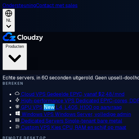
Ondersteuning
Contact met sales
NL
Producten
Echte servers, in 60 seconden uitgerold. Geen upsell-doolho
BEREKEN
Cloud VPS
Gedeelde EPYC, vanaf $2,48/mnd
High-performance VPS
Dedicated EPYC-cores, DD
GPU VPS
New
L4, L40S, H100 op aanvraag
Windows VPS
Windows Server, volledige admin
Dedicated Servers
Single-tenant bare metal
Custom VPS
Kies CPU, RAM en schijf op maat
REMOTE DESKTOP