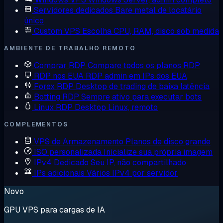
Servidores dedicados
Bare metal de locatário
único
Custom VPS
Escolha CPU, RAM, disco sob medida
AMBIENTE DE TRABALHO REMOTO
Comprar RDP
Compare todos os planos RDP
RDP nos EUA
RDP admin em IPs dos EUA
Forex RDP
Desktop de trading de baixa latência
Botting RDP
Sempre ativo para executar bots
Linux RDP
Desktop Linux, remoto
COMPLEMENTOS
VPS de Armazenamento
Planos de disco grande
ISO personalizada
Inicialize sua própria imagem
IPv4 Dedicado
Seu IP, não compartilhado
IPs adicionais
Vários IPv4 por servidor
Novo
GPU VPS para cargas de IA