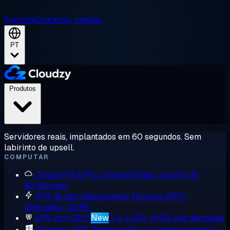
Suporte
Contactar vendas
PT
Produtos
Servidores reais, implantados em 60 segundos. Sem
labirinto de upsell.
COMPUTAR
Cloud VPS
EPYC compartilhado, a partir de
$2,48/mês
VPS de alto desempenho
Núcleos EPYC
dedicados, DDR5
VPS com GPU
New
L4, L40S, H100 sob demanda
Windows VPS
Windows Server, admin completo