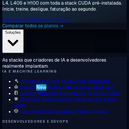
L4, L40S e H100 com toda a stack CUDA pré-instalada.
Inicie, treine, desligue, faturação ao segundo.
Experimente grátis por 1 hora →
Comparar todos os planos →
Soluções
As stacks que criadores de IA e desenvolvedores
realmente implantam.
IA E MACHINE LEARNING
VPS de IA
PyTorch e CUDA pré-instalados
Ollama
New
Rode LLMs no seu próprio VPS
Jupyter Notebooks
Notebooks no seu servidor
GPU para Deep Learning
Treine em L4, L40S,
H100
Anaconda
Stack de dados Python, pronta
DESENVOLVEDORES E DEVOPS