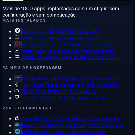
Mais de 1000 apps implantados com um clique, sem
configuração e sem complicação.
MAIS INSTALADOS
MikroTik CHR
RouterOS na nuvem
aaPanel
Painel de hospedagem leve
WireGuard
Kernel VPN moderno e rápido
MetaTrader 4
O padrão do mercado Forex
Hiddify Manager
Painel multi-protocolo VPN
PAINÉIS DE HOSPEDAGEM
Plesk
Painel de hospedagem web completo
FastPanel
Painel de servidor grátis e rápido
CloudPanel
Painel PHP e Node.js
cPanel
O painel de hospedagem clássico
VPN E FERRAMENTAS
OpenVPN AS
Servidor VPN auto-hospedado
Docker
Runtime de contêiner, pronto para uso
MTProto Proxy
Proxy nativo Telegram