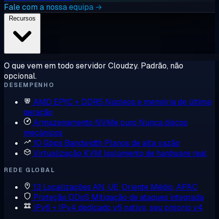
Fale com a nossa equipa →
Recursos
O que vem em todo servidor Cloudzy. Padrão, não
opcional.
DESEMPENHO
AMD EPYC + DDR5
Núcleos e memória de última
geração
Armazenamento NVMe puro
Nunca discos
mecânicos
10 Gbps Bandwidth
Planos de alta vazão
Virtualização KVM
Isolamento de hardware real
REDE GLOBAL
13 Localizações
AN, UE, Oriente Médio, APAC
Proteção DDoS
Mitigação de ataques integrada
IPv6 + IPv4 dedicado
v6 nativo, seu próprio v4