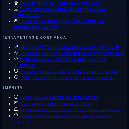
Sala de Notícias
Imprensa e anúncios
Comparar provedores
Cloudzy frente às
alternativas
Todos os recursos
Guias, documentação,
ferramentas, notícias
FERRAMENTAS E CONFIANÇA
Vidro Fumê
Teste nossa rede a partir do seu IP
Estado do serviço
Disponibilidade em tempo real
Avaliações de clientes
Avaliado 4,6/5 no
Trustpilot
Garantia de Reembolso
14 dias, sem perguntas
Obter suporte
24/7, engenheiros de verdade
EMPRESA
Sobre nós
Independente desde 2008
Fale connosco
Entre em contacto
Programa para empresas
Cresça com a Cloudzy
Programa de Educação
Para investigação e
equipas