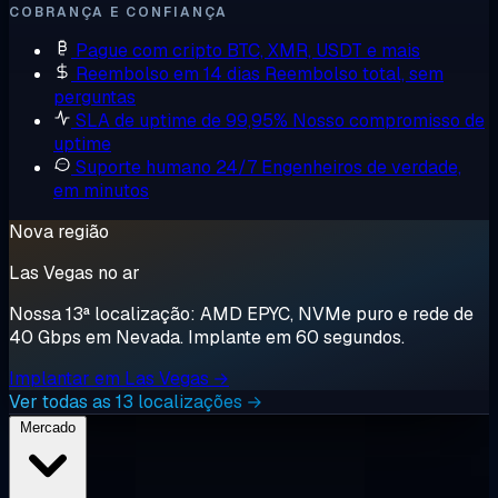
COBRANÇA E CONFIANÇA
Pague com cripto
BTC, XMR, USDT e mais
Reembolso em 14 dias
Reembolso total, sem
perguntas
SLA de uptime de 99,95%
Nosso compromisso de
uptime
Suporte humano 24/7
Engenheiros de verdade,
em minutos
Nova região
Las Vegas no ar
Nossa 13ª localização: AMD EPYC, NVMe puro e rede de
40 Gbps em Nevada. Implante em 60 segundos.
Implantar em Las Vegas →
Ver todas as 13 localizações →
Mercado