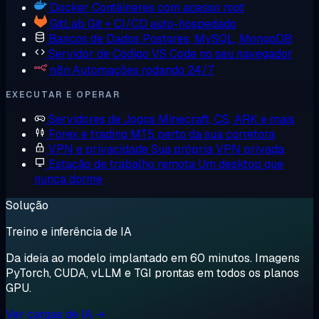
Docker
Contêineres com acesso root
GitLab
Git + CI/CD auto-hospedado
Bancos de Dados
Postgres, MySQL, MongoDB
Servidor de Código
VS Code no seu navegador
n8n
Automações rodando 24/7
EXECUTAR E OPERAR
Servidores de Jogos
Minecraft, CS, ARK e mais
Forex e trading
MT5 perto da sua corretora
VPN e privacidade
Sua própria VPN privada
Estação de trabalho remota
Um desktop que
nunca dorme
Solução
Treino e inferência de IA
Da ideia ao modelo implantado em 60 minutos. Imagens
PyTorch, CUDA, vLLM e TGI prontas em todos os planos
GPU.
Ver cargas de IA →