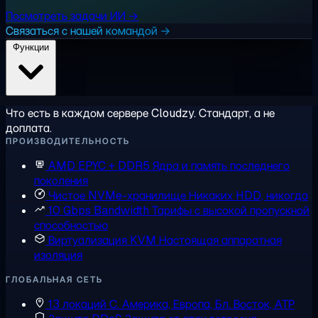
Посмотреть задачи ИИ →
Связаться с нашей командой →
Функции
Что есть в каждом сервере Cloudzy. Стандарт, а не
доплата.
ПРОИЗВОДИТЕЛЬНОСТЬ
AMD EPYC + DDR5
Ядра и память последнего
поколения
Чистое NVMe-хранилище
Никаких HDD, никогда
10 Gbps Bandwidth
Тарифы с высокой пропускной
способностью
Виртуализация KVM
Настоящая аппаратная
изоляция
ГЛОБАЛЬНАЯ СЕТЬ
13 локаций
С. Америка, Европа, Бл. Восток, АТР