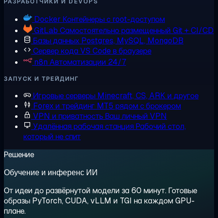
РАЗРАБОТЧИКИ И DEVOPS
Docker
Контейнеры с root-доступом
GitLab
Самостоятельно размещенный Git + CI/CD
Базы данных
Postgres, MySQL, MongoDB
Сервер кода
VS Code в браузере
n8n
Автоматизации 24/7
ЗАПУСК И ТРЕЙДИНГ
Игровые серверы
Minecraft, CS, ARK и другое
Forex и трейдинг
MT5 рядом с брокером
VPN и приватность
Ваш личный VPN
Удалённая рабочая станция
Рабочий стол,
который не спит
Решение
Обучение и инференс ИИ
От идеи до развёрнутой модели за 60 минут. Готовые
образы PyTorch, CUDA, vLLM и TGI на каждом GPU-
плане.