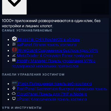
1000+ приложений разворачиваются в один клик, без
настройки и лишних хлопот.
САМЫЕ УСТАНАВЛИВАЕМЫЕ
MikroTik CHR
RouterOS в облаке
aaPanel
Лёгкая панель хостинга
WireGuard
Современное быстрое ядро VPN
MetaTrader 4
Стандарт Forex-трейдинга
Hiddify Manager
Панель управления VPN с
поддержкой нескольких протоколов
ПАНЕЛИ УПРАВЛЕНИЯ ХОСТИНГОМ
Plesk
Полноценная панель веб-хостинга
FastPanel
Бесплатная быстрая серверная панель
CloudPanel
Панель для PHP и Node.js
cPanel
Классическая панель хостинга
VPN И ИНСТРУМЕНТЫ