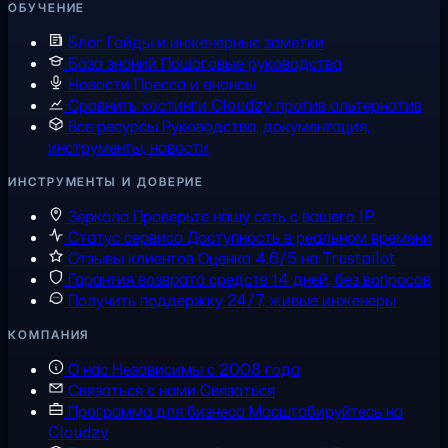
ОБУЧЕНИЕ
Блог
Гайды и инженерные заметки
База знаний
Пошаговые руководства
Новости
Пресса и анонсы
Сравнить хостинги
Cloudzy против альтернатив
Все ресурсы
Руководства, документация,
инструменты, новости
ИНСТРУМЕНТЫ И ДОВЕРИЕ
Зеркало
Проверьте нашу сеть с вашего IP
Статус сервиса
Доступность в реальном времени
Отзывы клиентов
Оценка 4,6/5 на Trustpilot
Гарантия возврата средств
14 дней, без вопросов
Получить поддержку
24/7, живые инженеры
КОМПАНИЯ
О нас
Независимы с 2008 года
Связаться с нами
Связаться
Программа для бизнеса
Масштабируйтесь на
Cloudzy