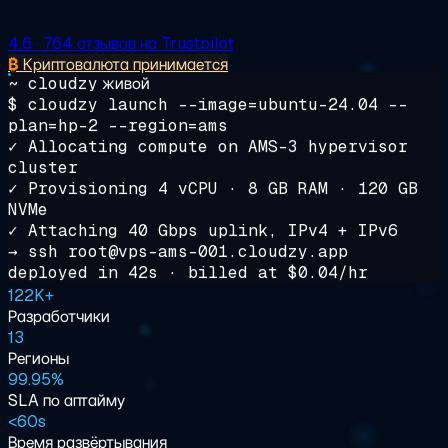
4.6
· 764 отзывов на Trustpilot
₿
Криптовалюта принимается
~ cloudzy
живой
$
cloudzy
launch
--image=ubuntu-24.04 --
plan=hp-2 --region=ams
✓ Allocating compute on AMS-3 hypervisor
cluster
✓ Provisioning 4 vCPU · 8 GB RAM · 120 GB
NVMe
✓ Attaching 40 Gbps uplink, IPv4 + IPv6
→ ssh root@
vps-ams-001.cloudzy.app
deployed in
42s
· billed at
$0.04/hr
122K+
Разработчики
13
Регионы
99.95%
SLA по аптайму
<
60s
Время развёртывания