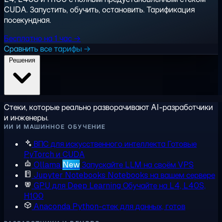
CUDA. Запустить, обучить, остановить. Тарификация
посекундная.
Бесплатно на 1 час →
Сравнить все тарифы →
Решения
Стеки, которые реально разворачивают AI-разработчики
и инженеры.
ИИ И МАШИННОЕ ОБУЧЕНИЕ
ВПС для искусственного интеллекта
Готовые
PyTorch и CUDA
Ollama
New
Запускайте LLM на своём VPS
Jupyter Notebooks
Notebooks на вашем сервере
GPU для Deep Learning
Обучайте на L4, L40S,
H100
Anaconda
Python-стек для данных, готов