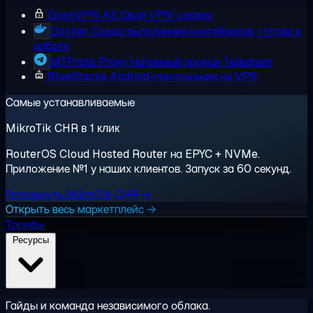
OpenVPN AS
Свой VPN-сервер
Docker
Среда выполнения контейнеров, готова к
работе
MTProto Proxy
Нативный прокси Telegram
BlueStacks
Android-приложения на VPS
Самые устанавливаемые
MikroTik CHR в 1 клик
RouterOS Cloud Hosted Router на EPYC + NVMe.
Приложение №1 у наших клиентов. Запуск за 60 секунд.
Развернуть MikroTik CHR →
Открыть весь маркетплейс →
Тарифы
Ресурсы
Гайды и команда независимого облака.