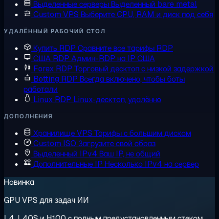
Выделенные серверы
Выделенный bare metal
Custom VPS
Выберите CPU, RAM и диск под себя
УДАЛЁННЫЙ РАБОЧИЙ СТОЛ
Купить RDP
Сравните все тарифы RDP
США RDP
Админ-RDP на IP США
Forex RDP
Торговый десктоп с низкой задержкой
Botting RDP
Всегда включено, чтобы боты
работали
Linux RDP
Linux-десктоп, удалённо
ДОПОЛНЕНИЯ
Хранилище VPS
Тарифы с большим диском
Custom ISO
Загрузите свой образ
Выделенный IPv4
Ваш IP, не общий
Дополнительные IP
Несколько IPv4 на сервер
Новинка
GPU VPS для задач ИИ
L4, L40S и H100 с полным предустановленным стеком