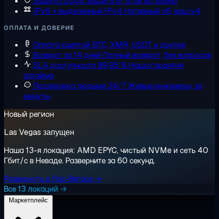
Защита DDoS
Защита от атак встроена
IPv6 + выделенный IPv4
Нативный v6, ваш v4
ОПЛАТА И ДОВЕРИЕ
Оплата криптой
BTC, XMR, USDT и другие
Возврат за 14 дней
Полный возврат, без вопросов
SLA доступности 99,95 %
Наша гарантия
аптайма
Поддержка людьми 24/7
Живые инженеры, за
минуты
Новый регион
Las Vegas запущен
Наша 13-я локация: AMD EPYC, чистый NVMe и сеть 40
Гбит/с в Неваде. Разверните за 60 секунд.
Развернуть в Лас-Вегасе →
Все 13 локаций →
Маркетплейс