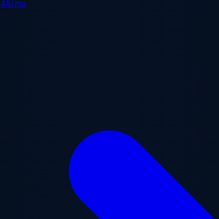
.48/mo