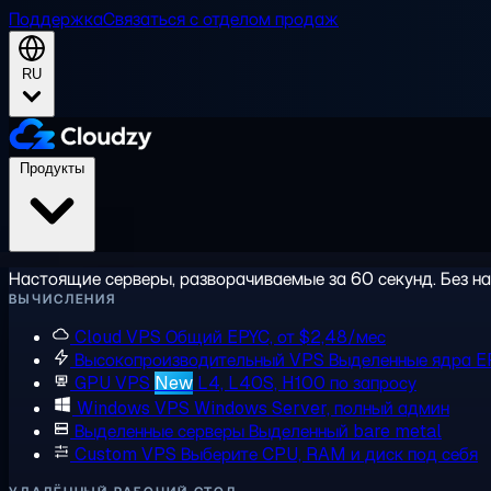
Поддержка
Связаться с отделом продаж
RU
Продукты
Настоящие серверы, разворачиваемые за 60 секунд. Без на
ВЫЧИСЛЕНИЯ
Cloud VPS
Общий EPYC, от $2,48/мес
Высокопроизводительный VPS
Выделенные ядра E
GPU VPS
New
L4, L40S, H100 по запросу
Windows VPS
Windows Server, полный админ
Выделенные серверы
Выделенный bare metal
Custom VPS
Выберите CPU, RAM и диск под себя