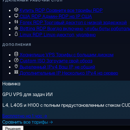
УДАЛЁННЫЙ РАБОЧИЙ СТОЛ
Купить RDP
Сравните все тарифы RDP
США RDP
Админ-RDP на IP США
Forex RDP
Торговый десктоп с низкой задержкой
Botting RDP
Всегда включено, чтобы боты работал
Linux RDP
Linux-десктоп, удалённо
ДОПОЛНЕНИЯ
Хранилище VPS
Тарифы с большим диском
Custom ISO
Загрузите свой образ
Выделенный IPv4
Ваш IP, не общий
Дополнительные IP
Несколько IPv4 на сервер
Новинка
GPU VPS для задач ИИ
L4, L40S и H100 с полным предустановленным стеком CUDA.
Бесплатно на 1 час →
Сравнить все тарифы →
Решения