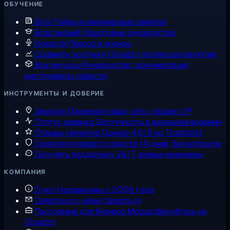
ОБУЧЕНИЕ
Блог
Гайды и инженерные заметки
База знаний
Пошаговые руководства
Новости
Пресса и анонсы
Сравнить хостинги
Cloudzy против альтернатив
Все ресурсы
Руководства, документация,
инструменты, новости
ИНСТРУМЕНТЫ И ДОВЕРИЕ
Зеркало
Проверьте нашу сеть с вашего IP
Статус сервиса
Доступность в реальном времени
Отзывы клиентов
Оценка 4,6/5 на Trustpilot
Гарантия возврата средств
14 дней, без вопросов
Получить поддержку
24/7, живые инженеры
КОМПАНИЯ
О нас
Независимы с 2008 года
Связаться с нами
Связаться
Программа для бизнеса
Масштабируйтесь на
Cloudzy