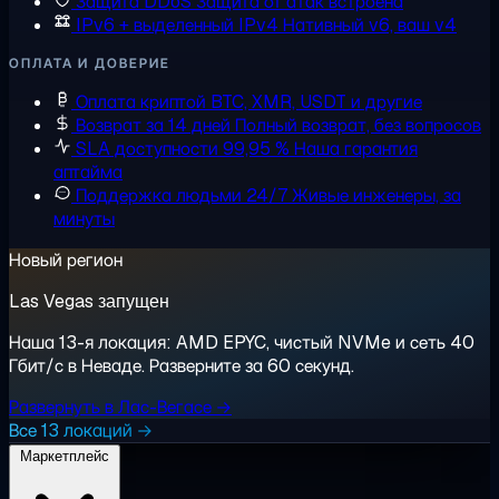
Защита DDoS
Защита от атак встроена
IPv6 + выделенный IPv4
Нативный v6, ваш v4
ОПЛАТА И ДОВЕРИЕ
Оплата криптой
BTC, XMR, USDT и другие
Возврат за 14 дней
Полный возврат, без вопросов
SLA доступности 99,95 %
Наша гарантия
аптайма
Поддержка людьми 24/7
Живые инженеры, за
минуты
Новый регион
Las Vegas запущен
Наша 13-я локация: AMD EPYC, чистый NVMe и сеть 40
Гбит/с в Неваде. Разверните за 60 секунд.
Развернуть в Лас-Вегасе →
Все 13 локаций →
Маркетплейс