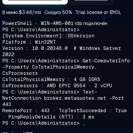
В меню
$3.48/mo
· Скидка 50% · Trial license or BYOL
PowerShell · WIN-AMS-001
rdp подключён
PS C:\Users\Administrator>
[System.Environment]::OSVersion
Platform : Win32NT
Version : 10.0.20348.0 # Windows Server
2022
PS C:\Users\Administrator>
Get-ComputerInfo
-Property CsTotalPhysicalMemory,
CsProcessors
CsTotalPhysicalMemory : 4 GB DDR5
CsProcessors : AMD EPYC 9554 · 2 vCPU
PS C:\Users\Administrator>
Test-
NetConnection broker.metaquotes.net -Port
443
RemotePort : 443 · TcpTestSucceeded : True
· PingReplyDetails (RTT) :
3 ms
PS C:\Users\Administrator>
_