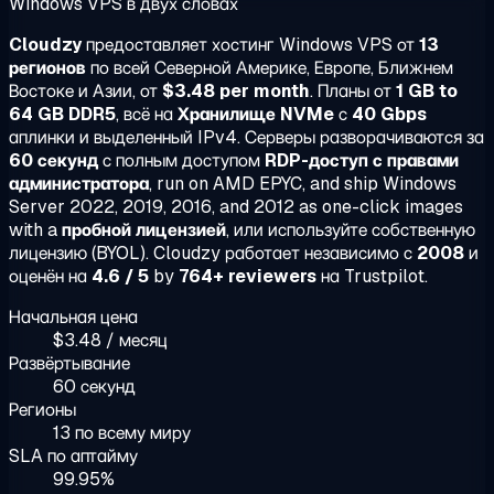
Windows VPS в двух словах
Cloudzy
предоставляет хостинг Windows VPS от
13
регионов
по всей Северной Америке, Европе, Ближнем
Востоке и Азии, от
$3.48 per month
. Планы от
1 GB to
64 GB DDR5
, всё на
Хранилище NVMe
с
40 Gbps
аплинки и выделенный IPv4. Серверы разворачиваются за
60 секунд
с полным доступом
RDP-доступ с правами
администратора
, run on AMD EPYC, and ship Windows
Server 2022, 2019, 2016, and 2012 as one-click images
with a
пробной лицензией
, или используйте собственную
лицензию (BYOL). Cloudzy работает независимо с
2008
и
оценён на
4.6 / 5
by
764+ reviewers
на Trustpilot.
Начальная цена
$3.48 / месяц
Развёртывание
60 секунд
Регионы
13 по всему миру
SLA по аптайму
99.95%