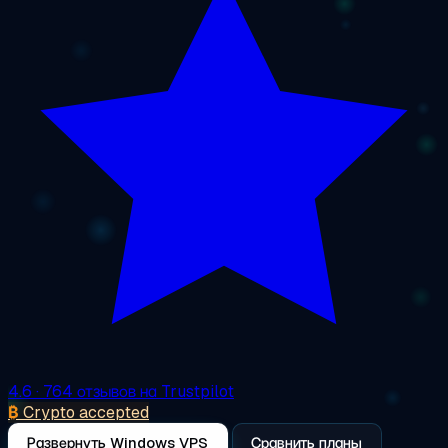
4.6
· 764 отзывов на Trustpilot
₿
Crypto accepted
Развернуть Windows VPS
Сравнить планы