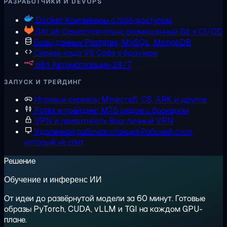
РАЗРАБОТЧИКИ И DEVOPS
Docker
Контейнеры с root-доступом
GitLab
Самостоятельно размещенный Git + CI/CD
Базы данных
Postgres, MySQL, MongoDB
Сервер кода
VS Code в браузере
n8n
Автоматизации 24/7
ЗАПУСК И ТРЕЙДИНГ
Игровые серверы
Minecraft, CS, ARK и другое
Forex и трейдинг
MT5 рядом с брокером
VPN и приватность
Ваш личный VPN
Удалённая рабочая станция
Рабочий стол,
который не спит
Решение
Обучение и инференс ИИ
От идеи до развёрнутой модели за 60 минут. Готовые
образы PyTorch, CUDA, vLLM и TGI на каждом GPU-
плане.