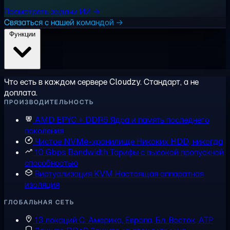
Посмотреть задачи ИИ →
Связаться с нашей командой →
Функции
Что есть в каждом сервере Cloudzy. Стандарт, а не
доплата.
ПРОИЗВОДИТЕЛЬНОСТЬ
AMD EPYC + DDR5
Ядра и память последнего
поколения
Чистое NVMe-хранилище
Никаких HDD, никогда
10 Gbps Bandwidth
Тарифы с высокой пропускной
способностью
Виртуализация KVM
Настоящая аппаратная
изоляция
ГЛОБАЛЬНАЯ СЕТЬ
13 локаций
С. Америка, Европа, Бл. Восток, АТР