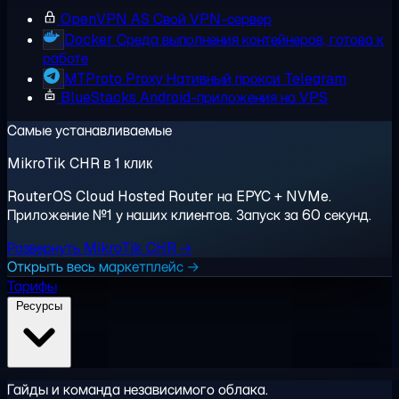
OpenVPN AS
Свой VPN-сервер
Docker
Среда выполнения контейнеров, готова к
работе
MTProto Proxy
Нативный прокси Telegram
BlueStacks
Android-приложения на VPS
Самые устанавливаемые
MikroTik CHR в 1 клик
RouterOS Cloud Hosted Router на EPYC + NVMe.
Приложение №1 у наших клиентов. Запуск за 60 секунд.
Развернуть MikroTik CHR →
Открыть весь маркетплейс →
Тарифы
Ресурсы
Гайды и команда независимого облака.