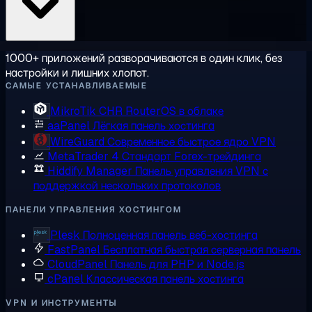
1000+ приложений разворачиваются в один клик, без
настройки и лишних хлопот.
САМЫЕ УСТАНАВЛИВАЕМЫЕ
MikroTik CHR
RouterOS в облаке
aaPanel
Лёгкая панель хостинга
WireGuard
Современное быстрое ядро VPN
MetaTrader 4
Стандарт Forex-трейдинга
Hiddify Manager
Панель управления VPN с
поддержкой нескольких протоколов
ПАНЕЛИ УПРАВЛЕНИЯ ХОСТИНГОМ
Plesk
Полноценная панель веб-хостинга
FastPanel
Бесплатная быстрая серверная панель
CloudPanel
Панель для PHP и Node.js
cPanel
Классическая панель хостинга
VPN И ИНСТРУМЕНТЫ