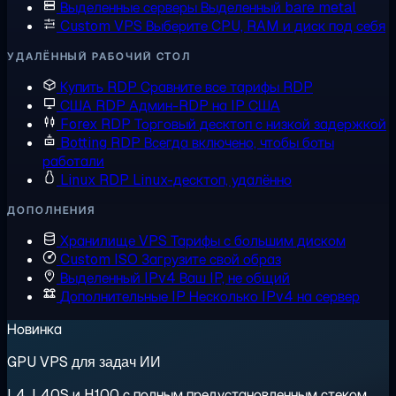
Выделенные серверы
Выделенный bare metal
Custom VPS
Выберите CPU, RAM и диск под себя
УДАЛЁННЫЙ РАБОЧИЙ СТОЛ
Купить RDP
Сравните все тарифы RDP
США RDP
Админ-RDP на IP США
Forex RDP
Торговый десктоп с низкой задержкой
Botting RDP
Всегда включено, чтобы боты
работали
Linux RDP
Linux-десктоп, удалённо
ДОПОЛНЕНИЯ
Хранилище VPS
Тарифы с большим диском
Custom ISO
Загрузите свой образ
Выделенный IPv4
Ваш IP, не общий
Дополнительные IP
Несколько IPv4 на сервер
Новинка
GPU VPS для задач ИИ
L4, L40S и H100 с полным предустановленным стеком