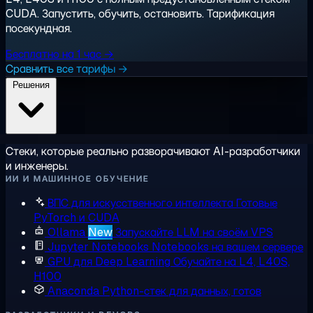
CUDA. Запустить, обучить, остановить. Тарификация
посекундная.
Бесплатно на 1 час →
Сравнить все тарифы →
Решения
Стеки, которые реально разворачивают AI-разработчики
и инженеры.
ИИ И МАШИННОЕ ОБУЧЕНИЕ
ВПС для искусственного интеллекта
Готовые
PyTorch и CUDA
Ollama
New
Запускайте LLM на своём VPS
Jupyter Notebooks
Notebooks на вашем сервере
GPU для Deep Learning
Обучайте на L4, L40S,
H100
Anaconda
Python-стек для данных, готов