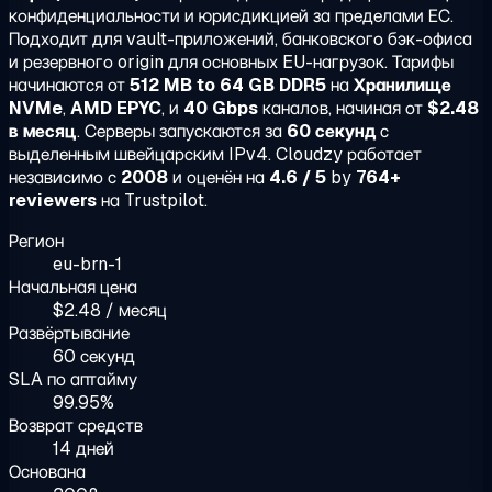
конфиденциальности и юрисдикцией за пределами ЕС.
Подходит для vault-приложений, банковского бэк-офиса
и резервного origin для основных EU-нагрузок. Тарифы
начинаются от
512 MB to 64 GB DDR5
на
Хранилище
NVMe
,
AMD EPYC
, и
40 Gbps
каналов, начиная от
$2.48
в месяц
. Серверы запускаются за
60 секунд
с
выделенным швейцарским IPv4. Cloudzy работает
независимо с
2008
и оценён на
4.6 / 5
by
764+
reviewers
на Trustpilot.
Регион
eu-brn-1
Начальная цена
$2.48 / месяц
Развёртывание
60 секунд
SLA по аптайму
99.95%
Возврат средств
14 дней
Основана