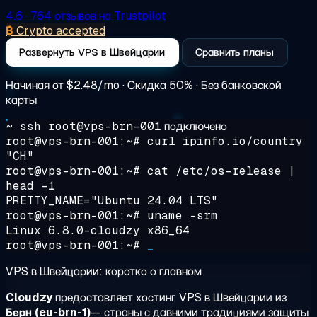
4.6
· 764 отзывов на Trustpilot
₿
Crypto accepted
Развернуть VPS в Швейцарии
Сравнить планы
Начиная от
$2.48/mo
· Скидка 50% · Без банковской
карты
~ ssh root@vps-brn-001
подключено
root@vps-brn-001:~#
curl ipinfo.io/country
"CH"
root@vps-brn-001:~#
cat /etc/os-release |
head -1
PRETTY_NAME="Ubuntu 24.04 LTS"
root@vps-brn-001:~#
uname -srm
Linux 6.8.0-cloudzy x86_64
root@vps-brn-001:~#
_
VPS в Швейцарии: коротко о главном
Cloudzy
предоставляет хостинг VPS в Швейцарии из
Берн (eu-brn-1)
— страны с давними традициями защиты