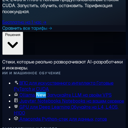
CUDA. Запустить, обучить, остановить. Тарификация
посекундная.
Бесплатно на 1 час →
Сравнить все тарифы →
Решения
Стеки, которые реально разворачивают AI-разработчики
и инженеры.
ИИ И МАШИННОЕ ОБУЧЕНИЕ
ВПС для искусственного интеллекта
Готовые
PyTorch и CUDA
Ollama
New
Запускайте LLM на своём VPS
Jupyter Notebooks
Notebooks на вашем сервере
GPU для Deep Learning
Обучайте на L4, L40S,
H100
Anaconda
Python-стек для данных, готов