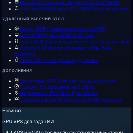
Выделенные серверы
Выделенный bare metal
Custom VPS
Выберите CPU, RAM и диск под себя
УДАЛЁННЫЙ РАБОЧИЙ СТОЛ
Купить RDP
Сравните все тарифы RDP
США RDP
Админ-RDP на IP США
Forex RDP
Торговый десктоп с низкой задержкой
Botting RDP
Всегда включено, чтобы боты
работали
Linux RDP
Linux-десктоп, удалённо
ДОПОЛНЕНИЯ
Хранилище VPS
Тарифы с большим диском
Custom ISO
Загрузите свой образ
Выделенный IPv4
Ваш IP, не общий
Дополнительные IP
Несколько IPv4 на сервер
Новинка
GPU VPS для задач ИИ
L4, L40S и H100 с полным предустановленным стеком