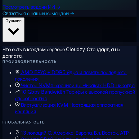
Посмотреть задачи ИИ →
Связаться с нашей командой →
Функции
Что есть в каждом сервере Cloudzy. Стандарт, а не
доплата.
ПРОИЗВОДИТЕЛЬНОСТЬ
AMD EPYC + DDR5
Ядра и память последнего
поколения
Чистое NVMe-хранилище
Никаких HDD, никогда
10 Gbps Bandwidth
Тарифы с высокой пропускной
способностью
Виртуализация KVM
Настоящая аппаратная
изоляция
ГЛОБАЛЬНАЯ СЕТЬ
13 локаций
С. Америка, Европа, Бл. Восток, АТР