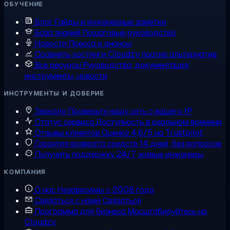
ОБУЧЕНИЕ
Блог
Гайды и инженерные заметки
База знаний
Пошаговые руководства
Новости
Пресса и анонсы
Сравнить хостинги
Cloudzy против альтернатив
Все ресурсы
Руководства, документация,
инструменты, новости
ИНСТРУМЕНТЫ И ДОВЕРИЕ
Зеркало
Проверьте нашу сеть с вашего IP
Статус сервиса
Доступность в реальном времени
Отзывы клиентов
Оценка 4,6/5 на Trustpilot
Гарантия возврата средств
14 дней, без вопросов
Получить поддержку
24/7, живые инженеры
КОМПАНИЯ
О нас
Независимы с 2008 года
Связаться с нами
Связаться
Программа для бизнеса
Масштабируйтесь на
Cloudzy