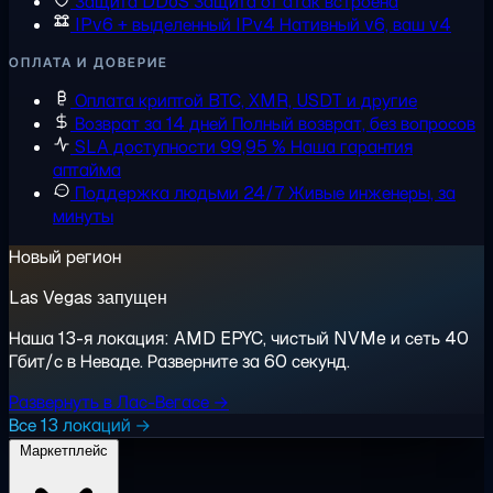
Защита DDoS
Защита от атак встроена
IPv6 + выделенный IPv4
Нативный v6, ваш v4
ОПЛАТА И ДОВЕРИЕ
Оплата криптой
BTC, XMR, USDT и другие
Возврат за 14 дней
Полный возврат, без вопросов
SLA доступности 99,95 %
Наша гарантия
аптайма
Поддержка людьми 24/7
Живые инженеры, за
минуты
Новый регион
Las Vegas запущен
Наша 13-я локация: AMD EPYC, чистый NVMe и сеть 40
Гбит/с в Неваде. Разверните за 60 секунд.
Развернуть в Лас-Вегасе →
Все 13 локаций →
Маркетплейс