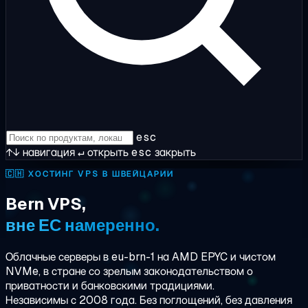
esc
↑↓
навигация
↵
открыть
esc
закрыть
🇨🇭
ХОСТИНГ VPS В ШВЕЙЦАРИИ
Bern VPS,
вне ЕС намеренно.
Облачные серверы в eu-brn-1 на AMD EPYC и чистом
NVMe, в стране со зрелым законодательством о
приватности и банковскими традициями.
Независимы с 2008 года. Без поглощений, без давления