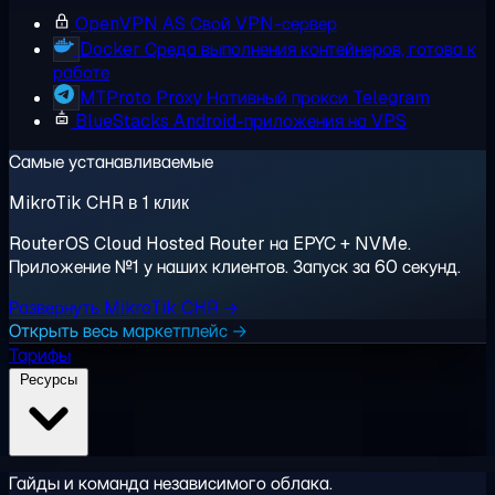
OpenVPN AS
Свой VPN-сервер
Docker
Среда выполнения контейнеров, готова к
работе
MTProto Proxy
Нативный прокси Telegram
BlueStacks
Android-приложения на VPS
Самые устанавливаемые
MikroTik CHR в 1 клик
RouterOS Cloud Hosted Router на EPYC + NVMe.
Приложение №1 у наших клиентов. Запуск за 60 секунд.
Развернуть MikroTik CHR →
Открыть весь маркетплейс →
Тарифы
Ресурсы
Гайды и команда независимого облака.