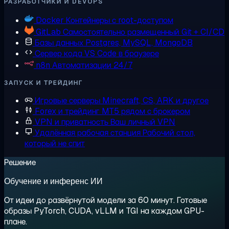
РАЗРАБОТЧИКИ И DEVOPS
Docker
Контейнеры с root-доступом
GitLab
Самостоятельно размещенный Git + CI/CD
Базы данных
Postgres, MySQL, MongoDB
Сервер кода
VS Code в браузере
n8n
Автоматизации 24/7
ЗАПУСК И ТРЕЙДИНГ
Игровые серверы
Minecraft, CS, ARK и другое
Forex и трейдинг
MT5 рядом с брокером
VPN и приватность
Ваш личный VPN
Удалённая рабочая станция
Рабочий стол,
который не спит
Решение
Обучение и инференс ИИ
От идеи до развёрнутой модели за 60 минут. Готовые
образы PyTorch, CUDA, vLLM и TGI на каждом GPU-
плане.