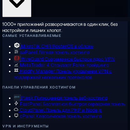
1000+ приложений разворачиваются в один клик, без
настройки и лишних хлопот.
САМЫЕ УСТАНАВЛИВАЕМЫЕ
MikroTik CHR
RouterOS в облаке
aaPanel
Лёгкая панель хостинга
WireGuard
Современное быстрое ядро VPN
MetaTrader 4
Стандарт Forex-трейдинга
Hiddify Manager
Панель управления VPN с
поддержкой нескольких протоколов
ПАНЕЛИ УПРАВЛЕНИЯ ХОСТИНГОМ
Plesk
Полноценная панель веб-хостинга
FastPanel
Бесплатная быстрая серверная панель
CloudPanel
Панель для PHP и Node.js
cPanel
Классическая панель хостинга
VPN И ИНСТРУМЕНТЫ