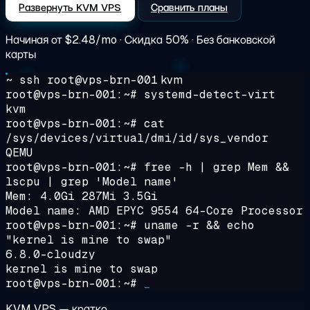
Развернуть KVM VPS
Сравнить планы
Начиная от
$2.48/mo
· Скидка 50% · Без банковской
карты
~ ssh root@vps-brn-001
kvm
root@vps-brn-001:~#
systemd-detect-virt
kvm
root@vps-brn-001:~#
cat
/sys/devices/virtual/dmi/id/sys_vendor
QEMU
root@vps-brn-001:~#
free -h | grep Mem &&
lscpu | grep 'Model name'
Mem: 4.0Gi 287Mi 3.5Gi
Model name: AMD EPYC 9554 64-Core Processor
root@vps-brn-001:~#
uname -r && echo
"kernel is mine to swap"
6.8.0-cloudzy
kernel is mine to swap
root@vps-brn-001:~#
_
KVM VPS — кратко