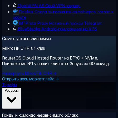
OpenVPN AS
Свой VPN-сервер
Docker
Среда выполнения контейнеров, готова к
работе
MTProto Proxy
Нативный прокси Telegram
BlueStacks
Android-приложения на VPS
Самые устанавливаемые
MikroTik CHR в 1 клик
RouterOS Cloud Hosted Router на EPYC + NVMe.
Приложение №1 у наших клиентов. Запуск за 60 секунд.
Развернуть MikroTik CHR →
Открыть весь маркетплейс →
Тарифы
Ресурсы
Гайды и команда независимого облака.