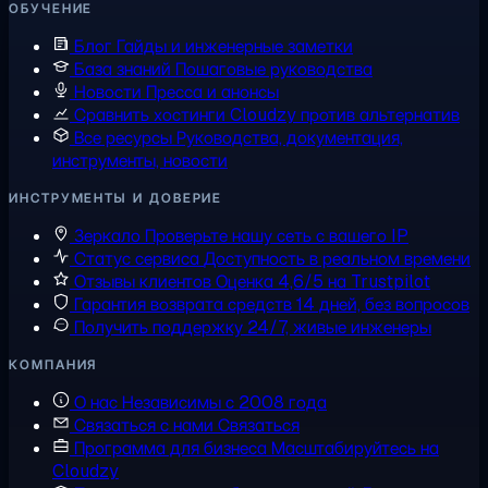
ОБУЧЕНИЕ
Блог
Гайды и инженерные заметки
База знаний
Пошаговые руководства
Новости
Пресса и анонсы
Сравнить хостинги
Cloudzy против альтернатив
Все ресурсы
Руководства, документация,
инструменты, новости
ИНСТРУМЕНТЫ И ДОВЕРИЕ
Зеркало
Проверьте нашу сеть с вашего IP
Статус сервиса
Доступность в реальном времени
Отзывы клиентов
Оценка 4,6/5 на Trustpilot
Гарантия возврата средств
14 дней, без вопросов
Получить поддержку
24/7, живые инженеры
КОМПАНИЯ
О нас
Независимы с 2008 года
Связаться с нами
Связаться
Программа для бизнеса
Масштабируйтесь на
Cloudzy