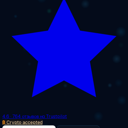
4.6
· 764 отзывов на Trustpilot
₿
Crypto accepted