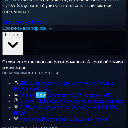
CUDA. Запустить, обучить, остановить. Тарификация
посекундная.
Бесплатно на 1 час →
Сравнить все тарифы →
Решения
Стеки, которые реально разворачивают AI-разработчики
и инженеры.
ИИ И МАШИННОЕ ОБУЧЕНИЕ
ВПС для искусственного интеллекта
Готовые
PyTorch и CUDA
Ollama
New
Запускайте LLM на своём VPS
Jupyter Notebooks
Notebooks на вашем сервере
GPU для Deep Learning
Обучайте на L4, L40S,
H100
Anaconda
Python-стек для данных, готов