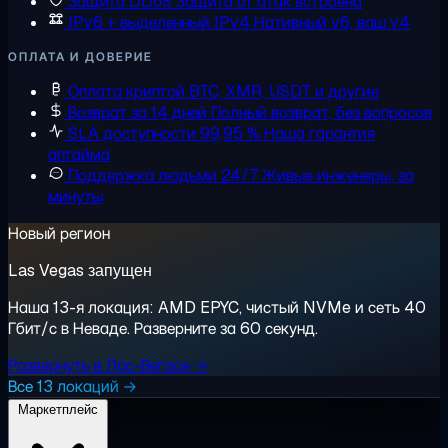
Защита DDoS
Защита от атак встроена
IPv6 + выделенный IPv4
Нативный v6, ваш v4
ОПЛАТА И ДОВЕРИЕ
Оплата криптой
BTC, XMR, USDT и другие
Возврат за 14 дней
Полный возврат, без вопросов
SLA доступности 99,95 %
Наша гарантия
аптайма
Поддержка людьми 24/7
Живые инженеры, за
минуты
Новый регион
Las Vegas запущен
Наша 13-я локация: AMD EPYC, чистый NVMe и сеть 40
Гбит/с в Неваде. Разверните за 60 секунд.
Развернуть в Лас-Вегасе →
Все 13 локаций →
Маркетплейс