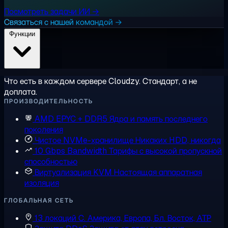
Посмотреть задачи ИИ →
Связаться с нашей командой →
Функции
Что есть в каждом сервере Cloudzy. Стандарт, а не
доплата.
ПРОИЗВОДИТЕЛЬНОСТЬ
AMD EPYC + DDR5
Ядра и память последнего
поколения
Чистое NVMe-хранилище
Никаких HDD, никогда
10 Gbps Bandwidth
Тарифы с высокой пропускной
способностью
Виртуализация KVM
Настоящая аппаратная
изоляция
ГЛОБАЛЬНАЯ СЕТЬ
13 локаций
С. Америка, Европа, Бл. Восток, АТР