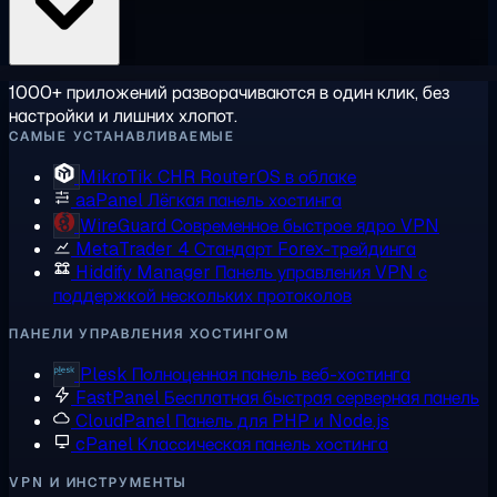
1000+ приложений разворачиваются в один клик, без
настройки и лишних хлопот.
САМЫЕ УСТАНАВЛИВАЕМЫЕ
MikroTik CHR
RouterOS в облаке
aaPanel
Лёгкая панель хостинга
WireGuard
Современное быстрое ядро VPN
MetaTrader 4
Стандарт Forex-трейдинга
Hiddify Manager
Панель управления VPN с
поддержкой нескольких протоколов
ПАНЕЛИ УПРАВЛЕНИЯ ХОСТИНГОМ
Plesk
Полноценная панель веб-хостинга
FastPanel
Бесплатная быстрая серверная панель
CloudPanel
Панель для PHP и Node.js
cPanel
Классическая панель хостинга
VPN И ИНСТРУМЕНТЫ