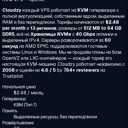
Cloudzy
каждый VPS работает на
KVM
гипервизоре с
полной виртуализацией, собственным ядром, выделенным
RAM и без переподписки. Тарифы начинаются от
$2.48
per month
в
13 регионов
, размеры от
512 MB to 64 GB
DDR5
, всё на
Хранилище NVMe
с
40 Gbps
аплинки и
выделенный IPv4. Серверы разворачиваются за
60
секунд
на AMD EPYC, поддерживаются гостевые
системы Linux и Windows. Мы не продаём планы на базе
OpenVZ или LXC-контейнеров — каждый тариф это
настоящая KVM-машина. Cloudzy работает независимо с
2008
и оценён на
4.6 / 5
by
764+ reviewers
на
Trustpilot.
Начальная цена
$2.48 / месяц
Гипервизор
КВМ (Тип 1)
Память
Выделенные ресурсы, без переподписки
Развёртывание