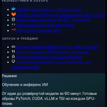
РАЗРАБОТЧИКИ И DEVOPS
Docker
Контейнеры с root-доступом
GitLab
Самостоятельно размещенный Git + CI/CD
Базы данных
Postgres, MySQL, MongoDB
Сервер кода
VS Code в браузере
n8n
Автоматизации 24/7
ЗАПУСК И ТРЕЙДИНГ
Игровые серверы
Minecraft, CS, ARK и другое
Forex и трейдинг
MT5 рядом с брокером
VPN и приватность
Ваш личный VPN
Удалённая рабочая станция
Рабочий стол,
который не спит
Решение
Обучение и инференс ИИ
От идеи до развёрнутой модели за 60 минут. Готовые
образы PyTorch, CUDA, vLLM и TGI на каждом GPU-
плане.