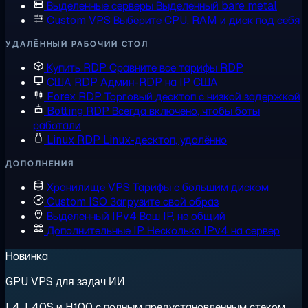
Выделенные серверы
Выделенный bare metal
Custom VPS
Выберите CPU, RAM и диск под себя
УДАЛЁННЫЙ РАБОЧИЙ СТОЛ
Купить RDP
Сравните все тарифы RDP
США RDP
Админ-RDP на IP США
Forex RDP
Торговый десктоп с низкой задержкой
Botting RDP
Всегда включено, чтобы боты
работали
Linux RDP
Linux-десктоп, удалённо
ДОПОЛНЕНИЯ
Хранилище VPS
Тарифы с большим диском
Custom ISO
Загрузите свой образ
Выделенный IPv4
Ваш IP, не общий
Дополнительные IP
Несколько IPv4 на сервер
Новинка
GPU VPS для задач ИИ
L4, L40S и H100 с полным предустановленным стеком