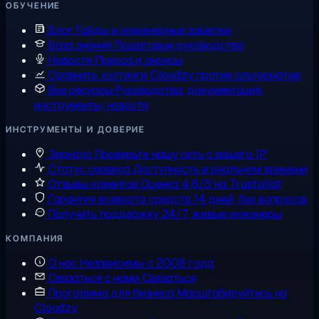
ОБУЧЕНИЕ
Блог
Гайды и инженерные заметки
База знаний
Пошаговые руководства
Новости
Пресса и анонсы
Сравнить хостинги
Cloudzy против альтернатив
Все ресурсы
Руководства, документация,
инструменты, новости
ИНСТРУМЕНТЫ И ДОВЕРИЕ
Зеркало
Проверьте нашу сеть с вашего IP
Статус сервиса
Доступность в реальном времени
Отзывы клиентов
Оценка 4,6/5 на Trustpilot
Гарантия возврата средств
14 дней, без вопросов
Получить поддержку
24/7, живые инженеры
КОМПАНИЯ
О нас
Независимы с 2008 года
Связаться с нами
Связаться
Программа для бизнеса
Масштабируйтесь на
Cloudzy