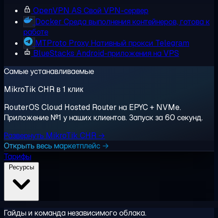
OpenVPN AS
Свой VPN-сервер
Docker
Среда выполнения контейнеров, готова к
работе
MTProto Proxy
Нативный прокси Telegram
BlueStacks
Android-приложения на VPS
Самые устанавливаемые
MikroTik CHR в 1 клик
RouterOS Cloud Hosted Router на EPYC + NVMe.
Приложение №1 у наших клиентов. Запуск за 60 секунд.
Развернуть MikroTik CHR →
Открыть весь маркетплейс →
Тарифы
Ресурсы
Гайды и команда независимого облака.