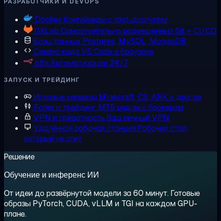
РАЗРАБОТЧИКИ И DEVOPS
Docker
Контейнеры с root-доступом
GitLab
Самостоятельно размещенный Git + CI/CD
Базы данных
Postgres, MySQL, MongoDB
Сервер кода
VS Code в браузере
n8n
Автоматизации 24/7
ЗАПУСК И ТРЕЙДИНГ
Игровые серверы
Minecraft, CS, ARK и другое
Forex и трейдинг
MT5 рядом с брокером
VPN и приватность
Ваш личный VPN
Удалённая рабочая станция
Рабочий стол,
который не спит
Решение
Обучение и инференс ИИ
От идеи до развёрнутой модели за 60 минут. Готовые
образы PyTorch, CUDA, vLLM и TGI на каждом GPU-
плане.