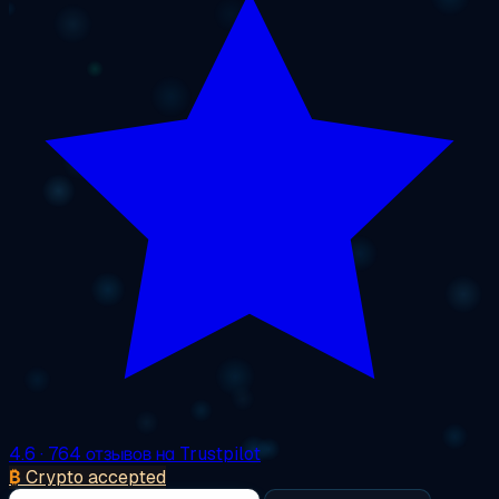
4.6
· 764 отзывов на Trustpilot
₿
Crypto accepted