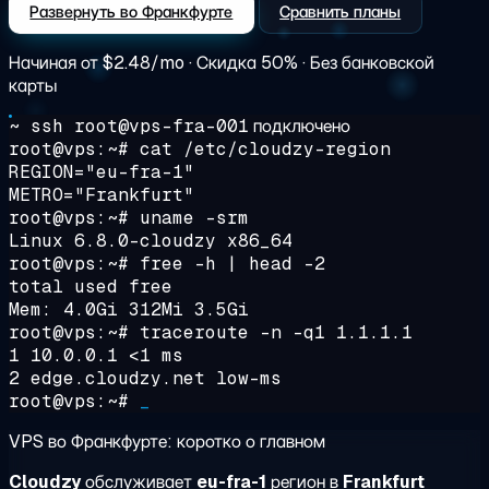
Развернуть во Франкфурте
Сравнить планы
Начиная от
$2.48/mo
· Скидка 50% · Без банковской
карты
~ ssh root@vps-fra-001
подключено
root@vps:~#
cat /etc/cloudzy-region
REGION="eu-fra-1"
METRO="Frankfurt"
root@vps:~#
uname -srm
Linux 6.8.0-cloudzy x86_64
root@vps:~#
free -h | head -2
total used free
Mem: 4.0Gi 312Mi 3.5Gi
root@vps:~#
traceroute -n -q1 1.1.1.1
1 10.0.0.1 <1 ms
2 edge.cloudzy.net low-ms
root@vps:~#
_
VPS во Франкфурте: коротко о главном
Cloudzy
обслуживает
eu-fra-1
регион в
Frankfurt