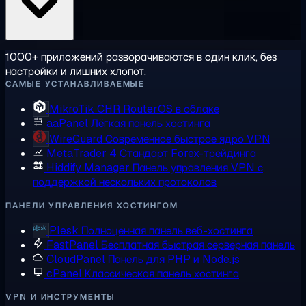
1000+ приложений разворачиваются в один клик, без
настройки и лишних хлопот.
САМЫЕ УСТАНАВЛИВАЕМЫЕ
MikroTik CHR
RouterOS в облаке
aaPanel
Лёгкая панель хостинга
WireGuard
Современное быстрое ядро VPN
MetaTrader 4
Стандарт Forex-трейдинга
Hiddify Manager
Панель управления VPN с
поддержкой нескольких протоколов
ПАНЕЛИ УПРАВЛЕНИЯ ХОСТИНГОМ
Plesk
Полноценная панель веб-хостинга
FastPanel
Бесплатная быстрая серверная панель
CloudPanel
Панель для PHP и Node.js
cPanel
Классическая панель хостинга
VPN И ИНСТРУМЕНТЫ