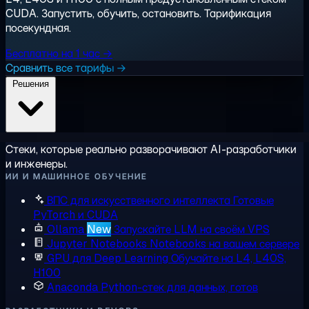
CUDA. Запустить, обучить, остановить. Тарификация
посекундная.
Бесплатно на 1 час →
Сравнить все тарифы →
Решения
Стеки, которые реально разворачивают AI-разработчики
и инженеры.
ИИ И МАШИННОЕ ОБУЧЕНИЕ
ВПС для искусственного интеллекта
Готовые
PyTorch и CUDA
Ollama
New
Запускайте LLM на своём VPS
Jupyter Notebooks
Notebooks на вашем сервере
GPU для Deep Learning
Обучайте на L4, L40S,
H100
Anaconda
Python-стек для данных, готов