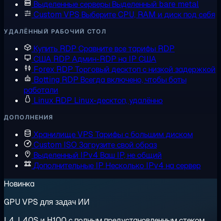
Выделенные серверы
Выделенный bare metal
Custom VPS
Выберите CPU, RAM и диск под себя
УДАЛЁННЫЙ РАБОЧИЙ СТОЛ
Купить RDP
Сравните все тарифы RDP
США RDP
Админ-RDP на IP США
Forex RDP
Торговый десктоп с низкой задержкой
Botting RDP
Всегда включено, чтобы боты
работали
Linux RDP
Linux-десктоп, удалённо
ДОПОЛНЕНИЯ
Хранилище VPS
Тарифы с большим диском
Custom ISO
Загрузите свой образ
Выделенный IPv4
Ваш IP, не общий
Дополнительные IP
Несколько IPv4 на сервер
Новинка
GPU VPS для задач ИИ
L4, L40S и H100 с полным предустановленным стеком