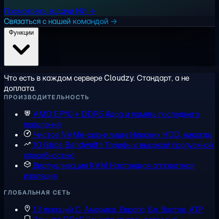
Посмотреть задачи ИИ →
Связаться с нашей командой →
Функции
Что есть в каждом сервере Cloudzy. Стандарт, а не
доплата.
ПРОИЗВОДИТЕЛЬНОСТЬ
AMD EPYC + DDR5
Ядра и память последнего
поколения
Чистое NVMe-хранилище
Никаких HDD, никогда
10 Gbps Bandwidth
Тарифы с высокой пропускной
способностью
Виртуализация KVM
Настоящая аппаратная
изоляция
ГЛОБАЛЬНАЯ СЕТЬ
13 локаций
С. Америка, Европа, Бл. Восток, АТР