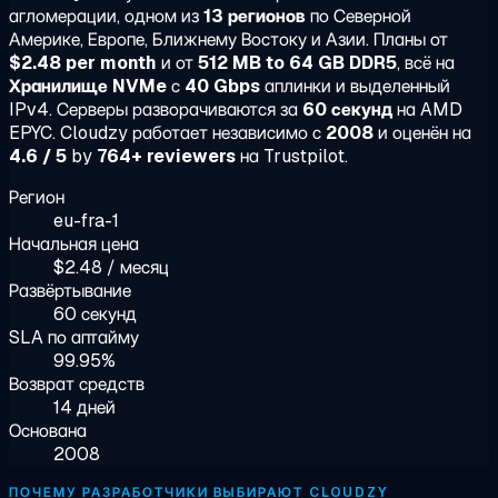
агломерации, одном из
13 регионов
по Северной
Америке, Европе, Ближнему Востоку и Азии. Планы от
$2.48 per month
и от
512 MB to 64 GB DDR5
, всё на
Хранилище NVMe
с
40 Gbps
аплинки и выделенный
IPv4. Серверы разворачиваются за
60 секунд
на AMD
EPYC. Cloudzy работает независимо с
2008
и оценён на
4.6 / 5
by
764+ reviewers
на Trustpilot.
Регион
eu-fra-1
Начальная цена
$2.48 / месяц
Развёртывание
60 секунд
SLA по аптайму
99.95%
Возврат средств
14 дней
Основана
2008
ПОЧЕМУ РАЗРАБОТЧИКИ ВЫБИРАЮТ CLOUDZY