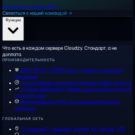
Посмотреть задачи ИИ →
Связаться с нашей командой →
Функции
Что есть в каждом сервере Cloudzy. Стандарт, а не
доплата.
ПРОИЗВОДИТЕЛЬНОСТЬ
AMD EPYC + DDR5
Ядра и память последнего
поколения
Чистое NVMe-хранилище
Никаких HDD, никогда
10 Gbps Bandwidth
Тарифы с высокой пропускной
способностью
Виртуализация KVM
Настоящая аппаратная
изоляция
ГЛОБАЛЬНАЯ СЕТЬ
13 локаций
С. Америка, Европа, Бл. Восток, АТР