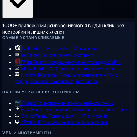
1000+ приложений разворачиваются в один клик, без
настройки и лишних хлопот.
САМЫЕ УСТАНАВЛИВАЕМЫЕ
MikroTik CHR
RouterOS в облаке
aaPanel
Лёгкая панель хостинга
WireGuard
Современное быстрое ядро VPN
MetaTrader 4
Стандарт Forex-трейдинга
Hiddify Manager
Панель управления VPN с
поддержкой нескольких протоколов
ПАНЕЛИ УПРАВЛЕНИЯ ХОСТИНГОМ
Plesk
Полноценная панель веб-хостинга
FastPanel
Бесплатная быстрая серверная панель
CloudPanel
Панель для PHP и Node.js
cPanel
Классическая панель хостинга
VPN И ИНСТРУМЕНТЫ