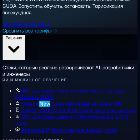
CUDA. Запустить, обучить, остановить. Тарификация
посекундная.
Бесплатно на 1 час →
Сравнить все тарифы →
Решения
Стеки, которые реально разворачивают AI-разработчики
и инженеры.
ИИ И МАШИННОЕ ОБУЧЕНИЕ
ВПС для искусственного интеллекта
Готовые
PyTorch и CUDA
Ollama
New
Запускайте LLM на своём VPS
Jupyter Notebooks
Notebooks на вашем сервере
GPU для Deep Learning
Обучайте на L4, L40S,
H100
Anaconda
Python-стек для данных, готов