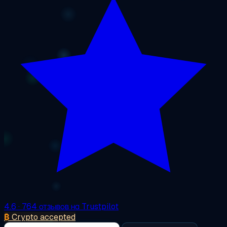
4.6
· 764 отзывов на Trustpilot
₿
Crypto accepted