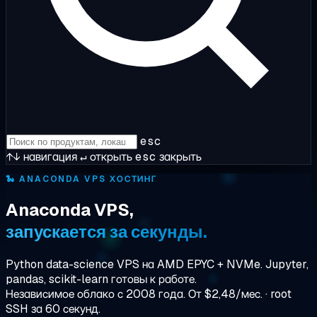
esc
↑↓
навигация
↵
открыть
esc
закрыть
🐍
ANACONDA VPS ХОСТИНГ
Anaconda VPS,
запускается за секунды.
Python data-science VPS на AMD EPYC + NVMe. Jupyter,
pandas, scikit-learn готовы к работе.
Независимое облако с 2008 года. От $2,48/мес. · root
SSH за 60 секунд.