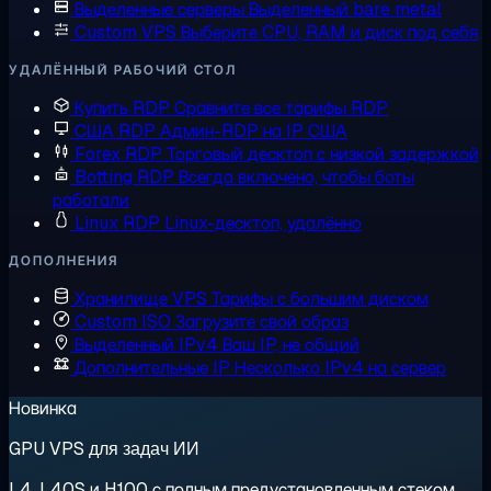
Выделенные серверы
Выделенный bare metal
Custom VPS
Выберите CPU, RAM и диск под себя
УДАЛЁННЫЙ РАБОЧИЙ СТОЛ
Купить RDP
Сравните все тарифы RDP
США RDP
Админ-RDP на IP США
Forex RDP
Торговый десктоп с низкой задержкой
Botting RDP
Всегда включено, чтобы боты
работали
Linux RDP
Linux-десктоп, удалённо
ДОПОЛНЕНИЯ
Хранилище VPS
Тарифы с большим диском
Custom ISO
Загрузите свой образ
Выделенный IPv4
Ваш IP, не общий
Дополнительные IP
Несколько IPv4 на сервер
Новинка
GPU VPS для задач ИИ
L4, L40S и H100 с полным предустановленным стеком