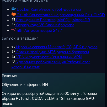
РАЗРАБОТЧИКИ И DEVOPS
Docker
Контейнеры с root-доступом
GitLab
Самостоятельно размещенный Git + CI/CD
Базы данных
Postgres, MySQL, MongoDB
Сервер кода
VS Code в браузере
n8n
Автоматизации 24/7
ЗАПУСК И ТРЕЙДИНГ
Игровые серверы
Minecraft, CS, ARK и другое
Forex и трейдинг
MT5 рядом с брокером
VPN и приватность
Ваш личный VPN
Удалённая рабочая станция
Рабочий стол,
который не спит
Решение
Обучение и инференс ИИ
От идеи до развёрнутой модели за 60 минут. Готовые
образы PyTorch, CUDA, vLLM и TGI на каждом GPU-
плане.