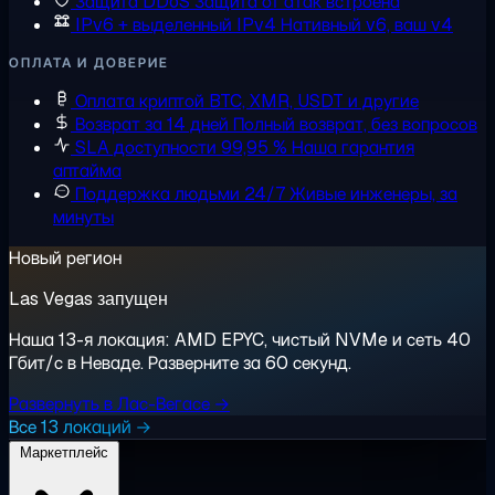
Защита DDoS
Защита от атак встроена
IPv6 + выделенный IPv4
Нативный v6, ваш v4
ОПЛАТА И ДОВЕРИЕ
Оплата криптой
BTC, XMR, USDT и другие
Возврат за 14 дней
Полный возврат, без вопросов
SLA доступности 99,95 %
Наша гарантия
аптайма
Поддержка людьми 24/7
Живые инженеры, за
минуты
Новый регион
Las Vegas запущен
Наша 13-я локация: AMD EPYC, чистый NVMe и сеть 40
Гбит/с в Неваде. Разверните за 60 секунд.
Развернуть в Лас-Вегасе →
Все 13 локаций →
Маркетплейс