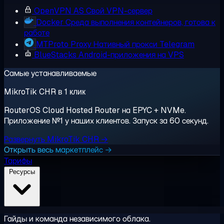
OpenVPN AS
Свой VPN-сервер
Docker
Среда выполнения контейнеров, готова к
работе
MTProto Proxy
Нативный прокси Telegram
BlueStacks
Android-приложения на VPS
Самые устанавливаемые
MikroTik CHR в 1 клик
RouterOS Cloud Hosted Router на EPYC + NVMe.
Приложение №1 у наших клиентов. Запуск за 60 секунд.
Развернуть MikroTik CHR →
Открыть весь маркетплейс →
Тарифы
Ресурсы
Гайды и команда независимого облака.