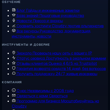
ОБУЧЕНИЕ
Блог
Гайды и инженерные заметки
База знаний
Пошаговые руководства
Новости
Пресса и анонсы
Сравнить хостинги
Cloudzy против альтернатив
Все ресурсы
Руководства, документация,
инструменты, новости
ИНСТРУМЕНТЫ И ДОВЕРИЕ
Зеркало
Проверьте нашу сеть с вашего IP
Статус сервиса
Доступность в реальном времени
Отзывы клиентов
Оценка 4,6/5 на Trustpilot
Гарантия возврата средств
14 дней, без вопросов
Получить поддержку
24/7, живые инженеры
КОМПАНИЯ
О нас
Независимы с 2008 года
Связаться с нами
Связаться
Программа для бизнеса
Масштабируйтесь на
Cloudzy