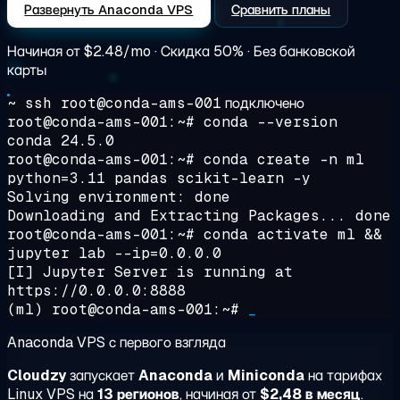
Развернуть Anaconda VPS
Сравнить планы
Начиная от
$2.48/mo
· Скидка 50% · Без банковской
карты
~ ssh root@conda-ams-001
подключено
root@conda-ams-001:~#
conda --version
conda 24.5.0
root@conda-ams-001:~#
conda create -n ml
python=3.11 pandas scikit-learn -y
Solving environment: done
Downloading and Extracting Packages... done
root@conda-ams-001:~#
conda activate ml &&
jupyter lab --ip=0.0.0.0
[I] Jupyter Server is running at
https://0.0.0.0:8888
(ml) root@conda-ams-001:~#
_
Anaconda VPS с первого взгляда
Cloudzy
запускает
Anaconda
и
Miniconda
на тарифах
Linux VPS на
13 регионов
, начиная от
$2,48 в месяц
.