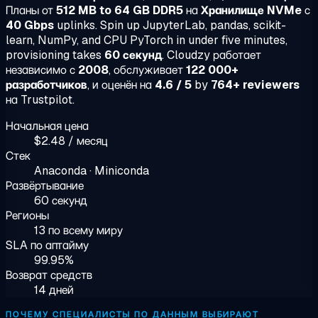
Планы от
512 MB to 64 GB DDR5
на
Хранилище NVMe
с
40 Gbps
uplinks. Spin up JupyterLab, pandas, scikit-
learn, NumPy, and CPU PyTorch in under five minutes,
provisioning takes
60 секунд
. Cloudzy работает
независимо с
2008
, обслуживает
122 000+
разработчиков
, и оценён на
4.6 / 5
by
764+ reviewers
на Trustpilot.
Начальная цена
$2.48 / месяц
Стек
Anaconda · Miniconda
Развёртывание
60 секунд
Регионы
13 по всему миру
SLA по аптайму
99.95%
Возврат средств
14 дней
ПОЧЕМУ СПЕЦИАЛИСТЫ ПО ДАННЫМ ВЫБИРАЮТ