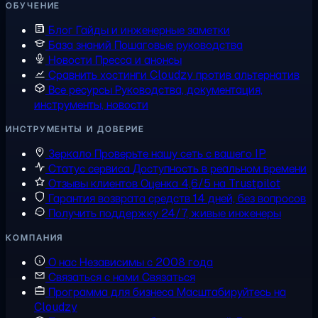
ОБУЧЕНИЕ
Блог
Гайды и инженерные заметки
База знаний
Пошаговые руководства
Новости
Пресса и анонсы
Сравнить хостинги
Cloudzy против альтернатив
Все ресурсы
Руководства, документация,
инструменты, новости
ИНСТРУМЕНТЫ И ДОВЕРИЕ
Зеркало
Проверьте нашу сеть с вашего IP
Статус сервиса
Доступность в реальном времени
Отзывы клиентов
Оценка 4,6/5 на Trustpilot
Гарантия возврата средств
14 дней, без вопросов
Получить поддержку
24/7, живые инженеры
КОМПАНИЯ
О нас
Независимы с 2008 года
Связаться с нами
Связаться
Программа для бизнеса
Масштабируйтесь на
Cloudzy