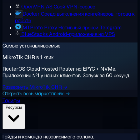
OpenVPN AS
Свой VPN-сервер
Docker
Среда выполнения контейнеров, готова к
работе
MTProto Proxy
Нативный прокси Telegram
BlueStacks
Android-приложения на VPS
Самые устанавливаемые
MikroTik CHR в 1 клик
RouterOS Cloud Hosted Router на EPYC + NVMe.
Приложение №1 у наших клиентов. Запуск за 60 секунд.
Развернуть MikroTik CHR →
Открыть весь маркетплейс →
Тарифы
Ресурсы
Гайды и команда независимого облака.