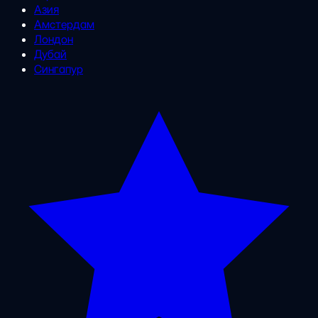
Азия
Амстердам
Лондон
Дубай
Сингапур