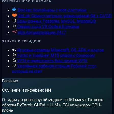
РАЗРАБОТЧИКИ И DEVOPS
Docker
Контейнеры с root-доступом
GitLab
Самостоятельно размещенный Git + CI/CD
Базы данных
Postgres, MySQL, MongoDB
Сервер кода
VS Code в браузере
n8n
Автоматизации 24/7
ЗАПУСК И ТРЕЙДИНГ
Игровые серверы
Minecraft, CS, ARK и другое
Forex и трейдинг
MT5 рядом с брокером
VPN и приватность
Ваш личный VPN
Удалённая рабочая станция
Рабочий стол,
который не спит
Решение
Обучение и инференс ИИ
От идеи до развёрнутой модели за 60 минут. Готовые
образы PyTorch, CUDA, vLLM и TGI на каждом GPU-
плане.