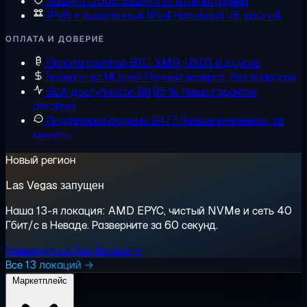
Защита DDoS
Защита от атак встроена
IPv6 + выделенный IPv4
Нативный v6, ваш v4
ОПЛАТА И ДОВЕРИЕ
Оплата криптой
BTC, XMR, USDT и другие
Возврат за 14 дней
Полный возврат, без вопросов
SLA доступности 99,95 %
Наша гарантия
аптайма
Поддержка людьми 24/7
Живые инженеры, за
минуты
Новый регион
Las Vegas запущен
Наша 13-я локация: AMD EPYC, чистый NVMe и сеть 40
Гбит/с в Неваде. Разверните за 60 секунд.
Развернуть в Лас-Вегасе →
Все 13 локаций →
Маркетплейс