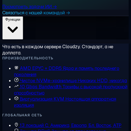
Посмотреть задачи ИИ →
Связаться с нашей командой →
Функции
Что есть в каждом сервере Cloudzy. Стандарт, а не
доплата.
ПРОИЗВОДИТЕЛЬНОСТЬ
AMD EPYC + DDR5
Ядра и память последнего
поколения
Чистое NVMe-хранилище
Никаких HDD, никогда
10 Gbps Bandwidth
Тарифы с высокой пропускной
способностью
Виртуализация KVM
Настоящая аппаратная
изоляция
ГЛОБАЛЬНАЯ СЕТЬ
13 локаций
С. Америка, Европа, Бл. Восток, АТР