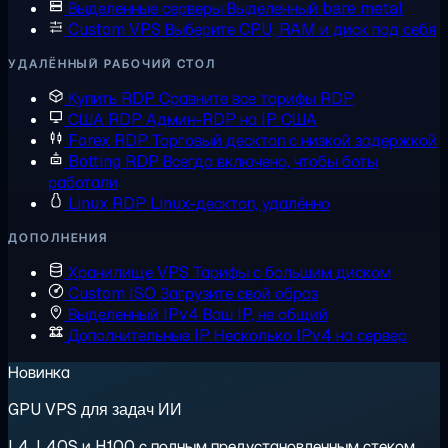
Выделенные серверы
Выделенный bare metal
Custom VPS
Выберите CPU, RAM и диск под себя
УДАЛЁННЫЙ РАБОЧИЙ СТОЛ
Купить RDP
Сравните все тарифы RDP
США RDP
Админ-RDP на IP США
Forex RDP
Торговый десктоп с низкой задержкой
Botting RDP
Всегда включено, чтобы боты
работали
Linux RDP
Linux-десктоп, удалённо
ДОПОЛНЕНИЯ
Хранилище VPS
Тарифы с большим диском
Custom ISO
Загрузите свой образ
Выделенный IPv4
Ваш IP, не общий
Дополнительные IP
Несколько IPv4 на сервер
Новинка
GPU VPS для задач ИИ
L4, L40S и H100 с полным предустановленным стеком