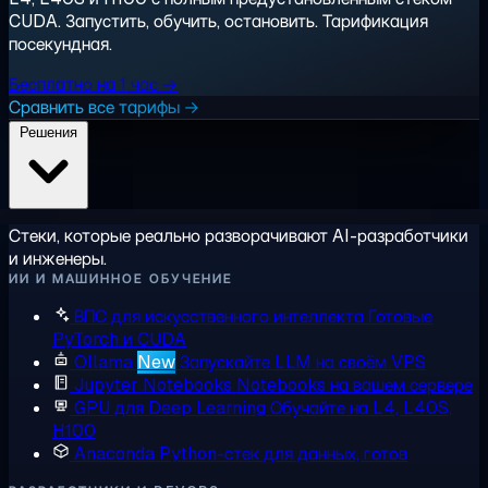
CUDA. Запустить, обучить, остановить. Тарификация
посекундная.
Бесплатно на 1 час →
Сравнить все тарифы →
Решения
Стеки, которые реально разворачивают AI-разработчики
и инженеры.
ИИ И МАШИННОЕ ОБУЧЕНИЕ
ВПС для искусственного интеллекта
Готовые
PyTorch и CUDA
Ollama
New
Запускайте LLM на своём VPS
Jupyter Notebooks
Notebooks на вашем сервере
GPU для Deep Learning
Обучайте на L4, L40S,
H100
Anaconda
Python-стек для данных, готов