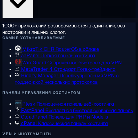
1000+ приложений разворачиваются в один клик, без
настройки и лишних хлопот.
САМЫЕ УСТАНАВЛИВАЕМЫЕ
MikroTik CHR
RouterOS в облаке
aaPanel
Лёгкая панель хостинга
WireGuard
Современное быстрое ядро VPN
MetaTrader 4
Стандарт Forex-трейдинга
Hiddify Manager
Панель управления VPN с
поддержкой нескольких протоколов
ПАНЕЛИ УПРАВЛЕНИЯ ХОСТИНГОМ
Plesk
Полноценная панель веб-хостинга
FastPanel
Бесплатная быстрая серверная панель
CloudPanel
Панель для PHP и Node.js
cPanel
Классическая панель хостинга
VPN И ИНСТРУМЕНТЫ