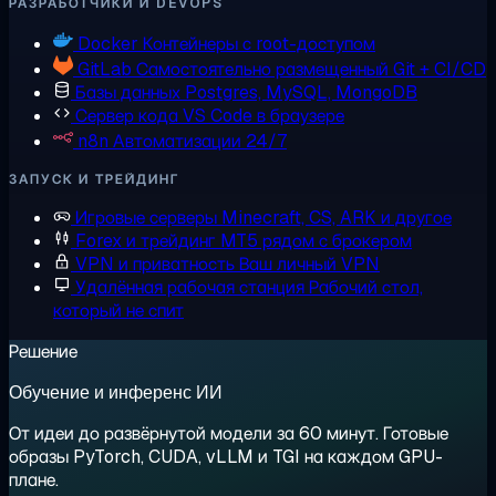
РАЗРАБОТЧИКИ И DEVOPS
Docker
Контейнеры с root-доступом
GitLab
Самостоятельно размещенный Git + CI/CD
Базы данных
Postgres, MySQL, MongoDB
Сервер кода
VS Code в браузере
n8n
Автоматизации 24/7
ЗАПУСК И ТРЕЙДИНГ
Игровые серверы
Minecraft, CS, ARK и другое
Forex и трейдинг
MT5 рядом с брокером
VPN и приватность
Ваш личный VPN
Удалённая рабочая станция
Рабочий стол,
который не спит
Решение
Обучение и инференс ИИ
От идеи до развёрнутой модели за 60 минут. Готовые
образы PyTorch, CUDA, vLLM и TGI на каждом GPU-
плане.