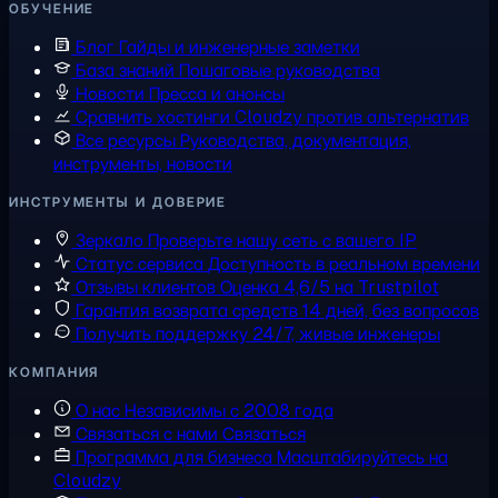
ОБУЧЕНИЕ
Блог
Гайды и инженерные заметки
База знаний
Пошаговые руководства
Новости
Пресса и анонсы
Сравнить хостинги
Cloudzy против альтернатив
Все ресурсы
Руководства, документация,
инструменты, новости
ИНСТРУМЕНТЫ И ДОВЕРИЕ
Зеркало
Проверьте нашу сеть с вашего IP
Статус сервиса
Доступность в реальном времени
Отзывы клиентов
Оценка 4,6/5 на Trustpilot
Гарантия возврата средств
14 дней, без вопросов
Получить поддержку
24/7, живые инженеры
КОМПАНИЯ
О нас
Независимы с 2008 года
Связаться с нами
Связаться
Программа для бизнеса
Масштабируйтесь на
Cloudzy