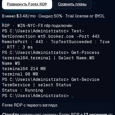
Развернуть Forex RDP
Сравнить планы
В меню
$3.48/mo
· Скидка 50% · Trial license or BYOL
RDP · WIN-NYC-FX
rdp подключён
PS C:\Users\Administrator>
Test-
NetConnection mt5.broker.com -Port 443
RemotePort : 443 · TcpTestSucceeded : True
· RTT :
3 ms
PS C:\Users\Administrator>
Get-Process
terminal64,terminal | Select Name,WS
Name WS
terminal64 214 MB
terminal 98 MB
PS C:\Users\Administrator>
Get-Service
TermService | select Status
Status :
Running
PS C:\Users\Administrator>
_
Forex RDP с первого взгляда
Cloudzy
размещает серверы Forex RDP в
13 регионов
по