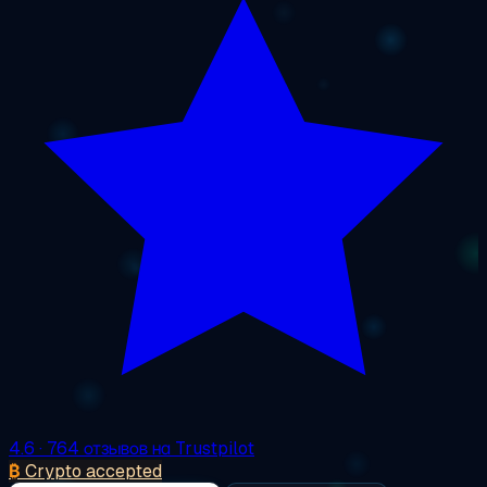
4.6
· 764 отзывов на Trustpilot
₿
Crypto accepted