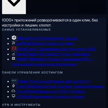
1000+ приложений разворачиваются в один клик, без
настройки и лишних хлопот.
САМЫЕ УСТАНАВЛИВАЕМЫЕ
MikroTik CHR
RouterOS в облаке
aaPanel
Лёгкая панель хостинга
WireGuard
Современное быстрое ядро VPN
MetaTrader 4
Стандарт Forex-трейдинга
Hiddify Manager
Панель управления VPN с
поддержкой нескольких протоколов
ПАНЕЛИ УПРАВЛЕНИЯ ХОСТИНГОМ
Plesk
Полноценная панель веб-хостинга
FastPanel
Бесплатная быстрая серверная панель
CloudPanel
Панель для PHP и Node.js
cPanel
Классическая панель хостинга
VPN И ИНСТРУМЕНТЫ