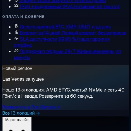
Защита DDoS
Защита от атак встроена
IPv6 + выделенный IPv4
Нативный v6, ваш v4
ОПЛАТА И ДОВЕРИЕ
Оплата криптой
BTC, XMR, USDT и другие
Возврат за 14 дней
Полный возврат, без вопросов
SLA доступности 99,95 %
Наша гарантия
аптайма
Поддержка людьми 24/7
Живые инженеры, за
минуты
Новый регион
Las Vegas запущен
Наша 13-я локация: AMD EPYC, чистый NVMe и сеть 40
Гбит/с в Неваде. Разверните за 60 секунд.
Развернуть в Лас-Вегасе →
Все 13 локаций →
Маркетплейс