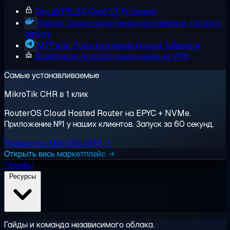
OpenVPN AS
Свой VPN-сервер
Docker
Среда выполнения контейнеров, готова к
работе
MTProto Proxy
Нативный прокси Telegram
BlueStacks
Android-приложения на VPS
Самые устанавливаемые
MikroTik CHR в 1 клик
RouterOS Cloud Hosted Router на EPYC + NVMe.
Приложение №1 у наших клиентов. Запуск за 60 секунд.
Развернуть MikroTik CHR →
Открыть весь маркетплейс →
Тарифы
Ресурсы
Гайды и команда независимого облака.