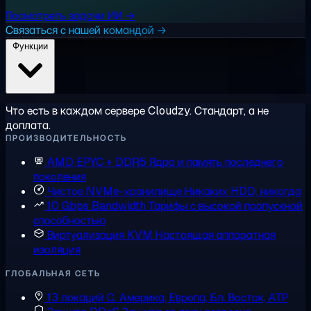
Посмотреть задачи ИИ →
Связаться с нашей командой →
Функции
Что есть в каждом сервере Cloudzy. Стандарт, а не
доплата.
ПРОИЗВОДИТЕЛЬНОСТЬ
AMD EPYC + DDR5
Ядра и память последнего
поколения
Чистое NVMe-хранилище
Никаких HDD, никогда
10 Gbps Bandwidth
Тарифы с высокой пропускной
способностью
Виртуализация KVM
Настоящая аппаратная
изоляция
ГЛОБАЛЬНАЯ СЕТЬ
13 локаций
С. Америка, Европа, Бл. Восток, АТР