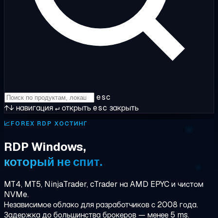
esc
↑↓
навигация
↵
открыть
esc
закрыть
📈
FOREX RDP ХОСТИНГ
RDP Windows,
который не спит.
MT4, MT5, NinjaTrader, cTrader на AMD EPYC и чистом
NVMe.
Независимое облако для разработчиков с 2008 года.
Задержка до большинства брокеров — менее 5 ms.