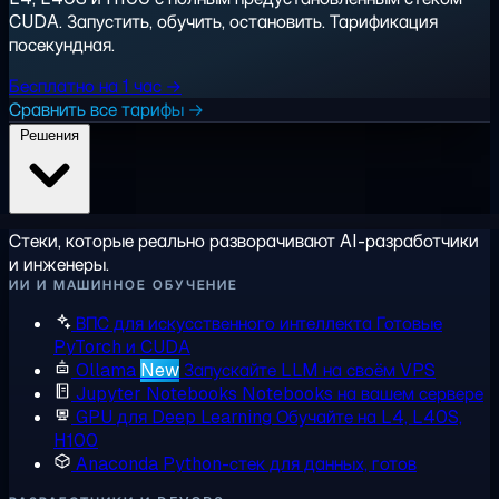
CUDA. Запустить, обучить, остановить. Тарификация
посекундная.
Бесплатно на 1 час →
Сравнить все тарифы →
Решения
Стеки, которые реально разворачивают AI-разработчики
и инженеры.
ИИ И МАШИННОЕ ОБУЧЕНИЕ
ВПС для искусственного интеллекта
Готовые
PyTorch и CUDA
Ollama
New
Запускайте LLM на своём VPS
Jupyter Notebooks
Notebooks на вашем сервере
GPU для Deep Learning
Обучайте на L4, L40S,
H100
Anaconda
Python-стек для данных, готов