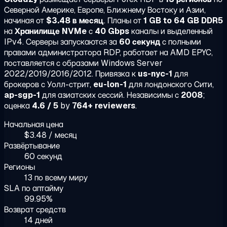
Северной Америке, Европе, Ближнему Востоку и Азии,
начиная от
$3.48 в месяц
. Планы от
1 GB to 64 GB DDR5
на
Хранилище NVMe
с
40 Gbps
каналы и выделенный
IPv4. Серверы запускаются за
60 секунд
с полными
правами администратора RDP, работает на AMD EPYC,
поставляется с образами Windows Server
2022/2019/2016/2012. Привязка к
us-nyc-1
для
брокеров с Уолл-стрит,
eu-lon-1
для лондонского Сити,
ap-sgp-1
для азиатских сессий. Независимы с
2008
;
оценка
4.6 / 5
by
764+ reviewers
.
Начальная цена
$3.48 / месяц
Развёртывание
60 секунд
Регионы
13 по всему миру
SLA по аптайму
99.95%
Возврат средств
14 дней