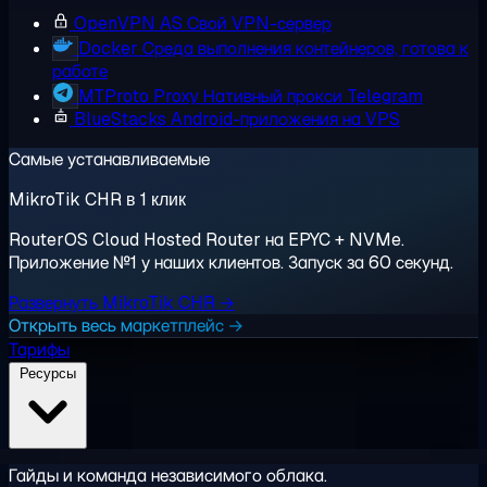
OpenVPN AS
Свой VPN-сервер
Docker
Среда выполнения контейнеров, готова к
работе
MTProto Proxy
Нативный прокси Telegram
BlueStacks
Android-приложения на VPS
Самые устанавливаемые
MikroTik CHR в 1 клик
RouterOS Cloud Hosted Router на EPYC + NVMe.
Приложение №1 у наших клиентов. Запуск за 60 секунд.
Развернуть MikroTik CHR →
Открыть весь маркетплейс →
Тарифы
Ресурсы
Гайды и команда независимого облака.