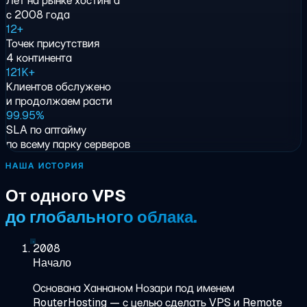
Лет на рынке хостинга
с 2008 года
12+
Точек присутствия
4 континента
121K+
Клиентов обслужено
и продолжаем расти
99.95%
SLA по аптайму
по всему парку серверов
НАША ИСТОРИЯ
От одного VPS
до глобального облака.
2008
Начало
Основана Ханнаном Нозари под именем
RouterHosting — с целью сделать VPS и Remote