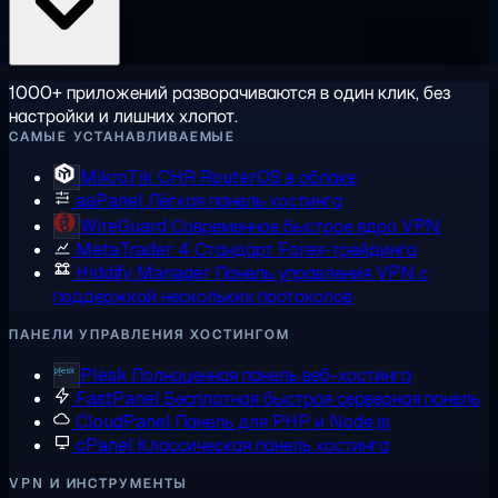
1000+ приложений разворачиваются в один клик, без
настройки и лишних хлопот.
САМЫЕ УСТАНАВЛИВАЕМЫЕ
MikroTik CHR
RouterOS в облаке
aaPanel
Лёгкая панель хостинга
WireGuard
Современное быстрое ядро VPN
MetaTrader 4
Стандарт Forex-трейдинга
Hiddify Manager
Панель управления VPN с
поддержкой нескольких протоколов
ПАНЕЛИ УПРАВЛЕНИЯ ХОСТИНГОМ
Plesk
Полноценная панель веб-хостинга
FastPanel
Бесплатная быстрая серверная панель
CloudPanel
Панель для PHP и Node.js
cPanel
Классическая панель хостинга
VPN И ИНСТРУМЕНТЫ