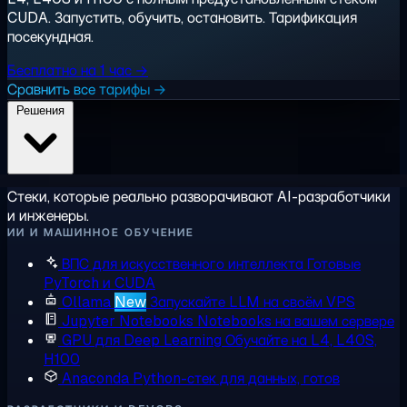
CUDA. Запустить, обучить, остановить. Тарификация
посекундная.
Бесплатно на 1 час →
Сравнить все тарифы →
Решения
Стеки, которые реально разворачивают AI-разработчики
и инженеры.
ИИ И МАШИННОЕ ОБУЧЕНИЕ
ВПС для искусственного интеллекта
Готовые
PyTorch и CUDA
Ollama
New
Запускайте LLM на своём VPS
Jupyter Notebooks
Notebooks на вашем сервере
GPU для Deep Learning
Обучайте на L4, L40S,
H100
Anaconda
Python-стек для данных, готов