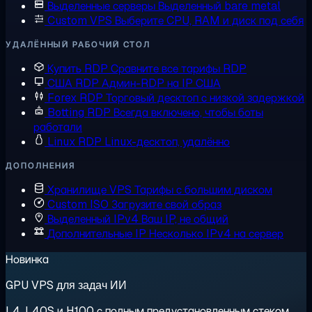
Выделенные серверы
Выделенный bare metal
Custom VPS
Выберите CPU, RAM и диск под себя
УДАЛЁННЫЙ РАБОЧИЙ СТОЛ
Купить RDP
Сравните все тарифы RDP
США RDP
Админ-RDP на IP США
Forex RDP
Торговый десктоп с низкой задержкой
Botting RDP
Всегда включено, чтобы боты
работали
Linux RDP
Linux-десктоп, удалённо
ДОПОЛНЕНИЯ
Хранилище VPS
Тарифы с большим диском
Custom ISO
Загрузите свой образ
Выделенный IPv4
Ваш IP, не общий
Дополнительные IP
Несколько IPv4 на сервер
Новинка
GPU VPS для задач ИИ
L4, L40S и H100 с полным предустановленным стеком