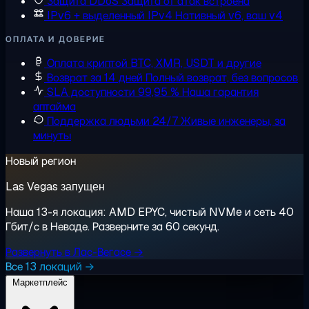
Защита DDoS
Защита от атак встроена
IPv6 + выделенный IPv4
Нативный v6, ваш v4
ОПЛАТА И ДОВЕРИЕ
Оплата криптой
BTC, XMR, USDT и другие
Возврат за 14 дней
Полный возврат, без вопросов
SLA доступности 99,95 %
Наша гарантия
аптайма
Поддержка людьми 24/7
Живые инженеры, за
минуты
Новый регион
Las Vegas запущен
Наша 13-я локация: AMD EPYC, чистый NVMe и сеть 40
Гбит/с в Неваде. Разверните за 60 секунд.
Развернуть в Лас-Вегасе →
Все 13 локаций →
Маркетплейс