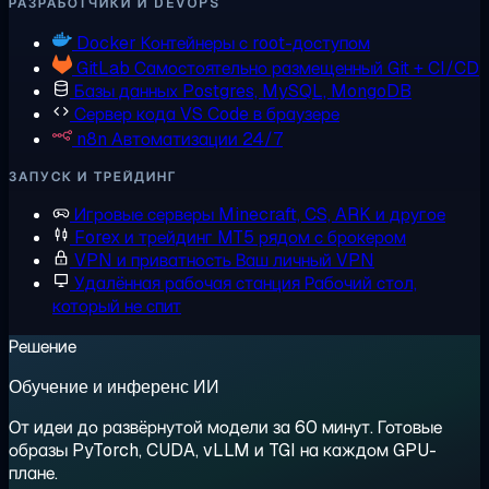
РАЗРАБОТЧИКИ И DEVOPS
Docker
Контейнеры с root-доступом
GitLab
Самостоятельно размещенный Git + CI/CD
Базы данных
Postgres, MySQL, MongoDB
Сервер кода
VS Code в браузере
n8n
Автоматизации 24/7
ЗАПУСК И ТРЕЙДИНГ
Игровые серверы
Minecraft, CS, ARK и другое
Forex и трейдинг
MT5 рядом с брокером
VPN и приватность
Ваш личный VPN
Удалённая рабочая станция
Рабочий стол,
который не спит
Решение
Обучение и инференс ИИ
От идеи до развёрнутой модели за 60 минут. Готовые
образы PyTorch, CUDA, vLLM и TGI на каждом GPU-
плане.