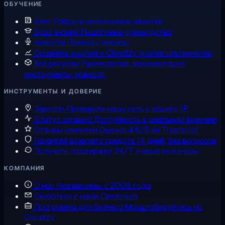
ОБУЧЕНИЕ
Блог
Гайды и инженерные заметки
База знаний
Пошаговые руководства
Новости
Пресса и анонсы
Сравнить хостинги
Cloudzy против альтернатив
Все ресурсы
Руководства, документация,
инструменты, новости
ИНСТРУМЕНТЫ И ДОВЕРИЕ
Зеркало
Проверьте нашу сеть с вашего IP
Статус сервиса
Доступность в реальном времени
Отзывы клиентов
Оценка 4,6/5 на Trustpilot
Гарантия возврата средств
14 дней, без вопросов
Получить поддержку
24/7, живые инженеры
КОМПАНИЯ
О нас
Независимы с 2008 года
Связаться с нами
Связаться
Программа для бизнеса
Масштабируйтесь на
Cloudzy