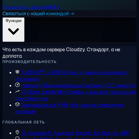
Посмотреть задачи ИИ →
Связаться с нашей командой →
Функции
Что есть в каждом сервере Cloudzy. Стандарт, а не
доплата.
ПРОИЗВОДИТЕЛЬНОСТЬ
AMD EPYC + DDR5
Ядра и память последнего
поколения
Чистое NVMe-хранилище
Никаких HDD, никогда
10 Gbps Bandwidth
Тарифы с высокой пропускной
способностью
Виртуализация KVM
Настоящая аппаратная
изоляция
ГЛОБАЛЬНАЯ СЕТЬ
13 локаций
С. Америка, Европа, Бл. Восток, АТР