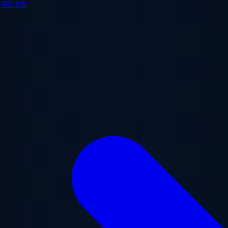
.48/mo