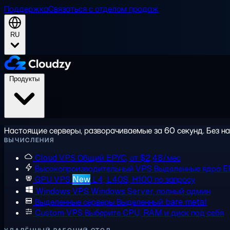
Поддержка
Связаться с отделом продаж
RU
Продукты
Настоящие серверы, разворачиваемые за 60 секунд. Без на
ВЫЧИСЛЕНИЯ
Cloud VPS
Общий EPYC, от $2,48/мес
Высокопроизводительный VPS
Выделенные ядра E
GPU VPS
New
L4, L40S, H100 по запросу
Windows VPS
Windows Server, полный админ
Выделенные серверы
Выделенный bare metal
Custom VPS
Выберите CPU, RAM и диск под себя