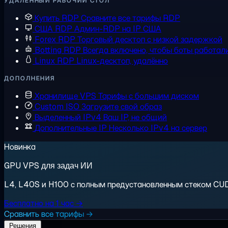
УДАЛЁННЫЙ РАБОЧИЙ СТОЛ
Купить RDP
Сравните все тарифы RDP
США RDP
Админ-RDP на IP США
Forex RDP
Торговый десктоп с низкой задержкой
Botting RDP
Всегда включено, чтобы боты работал
Linux RDP
Linux-десктоп, удалённо
ДОПОЛНЕНИЯ
Хранилище VPS
Тарифы с большим диском
Custom ISO
Загрузите свой образ
Выделенный IPv4
Ваш IP, не общий
Дополнительные IP
Несколько IPv4 на сервер
Новинка
GPU VPS для задач ИИ
L4, L40S и H100 с полным предустановленным стеком CUDA.
Бесплатно на 1 час →
Сравнить все тарифы →
Решения