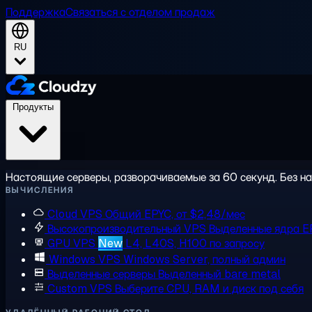
Поддержка
Связаться с отделом продаж
RU
Продукты
Настоящие серверы, разворачиваемые за 60 секунд. Без на
ВЫЧИСЛЕНИЯ
Cloud VPS
Общий EPYC, от $2,48/мес
Высокопроизводительный VPS
Выделенные ядра E
GPU VPS
New
L4, L40S, H100 по запросу
Windows VPS
Windows Server, полный админ
Выделенные серверы
Выделенный bare metal
Custom VPS
Выберите CPU, RAM и диск под себя