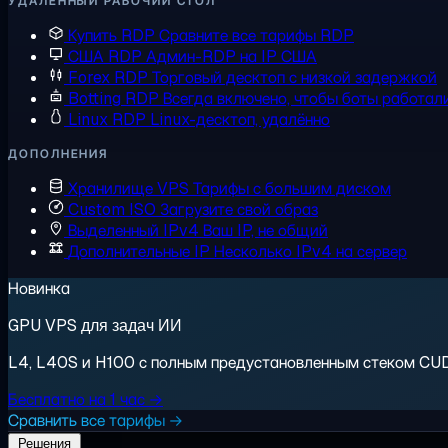
УДАЛЁННЫЙ РАБОЧИЙ СТОЛ
Купить RDP
Сравните все тарифы RDP
США RDP
Админ-RDP на IP США
Forex RDP
Торговый десктоп с низкой задержкой
Botting RDP
Всегда включено, чтобы боты работал
Linux RDP
Linux-десктоп, удалённо
ДОПОЛНЕНИЯ
Хранилище VPS
Тарифы с большим диском
Custom ISO
Загрузите свой образ
Выделенный IPv4
Ваш IP, не общий
Дополнительные IP
Несколько IPv4 на сервер
Новинка
GPU VPS для задач ИИ
L4, L40S и H100 с полным предустановленным стеком CUDA.
Бесплатно на 1 час →
Сравнить все тарифы →
Решения