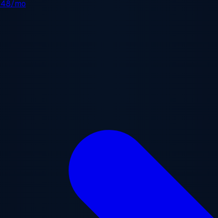
.48/mo