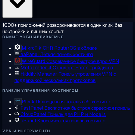
1000+ приложений разворачиваются в один клик, без
настройки и лишних хлопот.
САМЫЕ УСТАНАВЛИВАЕМЫЕ
MikroTik CHR
RouterOS в облаке
aaPanel
Лёгкая панель хостинга
WireGuard
Современное быстрое ядро VPN
MetaTrader 4
Стандарт Forex-трейдинга
Hiddify Manager
Панель управления VPN с
поддержкой нескольких протоколов
ПАНЕЛИ УПРАВЛЕНИЯ ХОСТИНГОМ
Plesk
Полноценная панель веб-хостинга
FastPanel
Бесплатная быстрая серверная панель
CloudPanel
Панель для PHP и Node.js
cPanel
Классическая панель хостинга
VPN И ИНСТРУМЕНТЫ