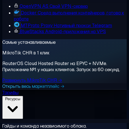
OpenVPN AS
Свой VPN-сервер
Docker
Среда выполнения контейнеров, готова к
работе
MTProto Proxy
Нативный прокси Telegram
BlueStacks
Android-приложения на VPS
Самые устанавливаемые
MikroTik CHR в 1 клик
RouterOS Cloud Hosted Router на EPYC + NVMe.
Приложение №1 у наших клиентов. Запуск за 60 секунд.
Развернуть MikroTik CHR →
Открыть весь маркетплейс →
Тарифы
Ресурсы
Гайды и команда независимого облака.