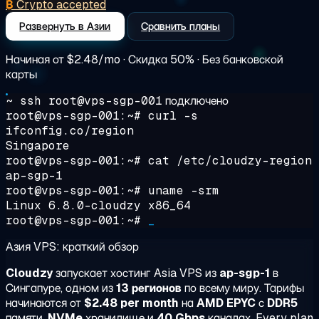
₿
Crypto accepted
Развернуть в Азии
Сравнить планы
Начиная от
$2.48/mo
· Скидка 50% · Без банковской
карты
~ ssh root@vps-sgp-001
подключено
root@vps-sgp-001:~#
curl -s
ifconfig.co/region
Singapore
root@vps-sgp-001:~#
cat /etc/cloudzy-region
ap-sgp-1
root@vps-sgp-001:~#
uname -srm
Linux 6.8.0-cloudzy x86_64
root@vps-sgp-001:~#
_
Азия VPS: краткий обзор
Cloudzy
запускает хостинг Asia VPS из
ap-sgp-1
в
Сингапуре, одном из
13 регионов
по всему миру. Тарифы
начинаются от
$2.48 per month
на
AMD EPYC
с
DDR5
памяти,
NVMe
хранилище и
40 Gbps
каналах. Every plan