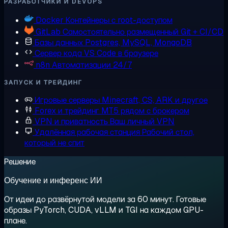
РАЗРАБОТЧИКИ И DEVOPS
Docker
Контейнеры с root-доступом
GitLab
Самостоятельно размещенный Git + CI/CD
Базы данных
Postgres, MySQL, MongoDB
Сервер кода
VS Code в браузере
n8n
Автоматизации 24/7
ЗАПУСК И ТРЕЙДИНГ
Игровые серверы
Minecraft, CS, ARK и другое
Forex и трейдинг
MT5 рядом с брокером
VPN и приватность
Ваш личный VPN
Удалённая рабочая станция
Рабочий стол,
который не спит
Решение
Обучение и инференс ИИ
От идеи до развёрнутой модели за 60 минут. Готовые
образы PyTorch, CUDA, vLLM и TGI на каждом GPU-
плане.