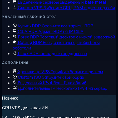
Выделенные серверы
Выделенный bare metal
Custom VPS
Выберите CPU, RAM и диск под себя
УДАЛЁННЫЙ РАБОЧИЙ СТОЛ
Купить RDP
Сравните все тарифы RDP
США RDP
Админ-RDP на IP США
Forex RDP
Торговый десктоп с низкой задержкой
Botting RDP
Всегда включено, чтобы боты
работали
Linux RDP
Linux-десктоп, удалённо
ДОПОЛНЕНИЯ
Хранилище VPS
Тарифы с большим диском
Custom ISO
Загрузите свой образ
Выделенный IPv4
Ваш IP, не общий
Дополнительные IP
Несколько IPv4 на сервер
Новинка
GPU VPS для задач ИИ
L4, L40S и H100 с полным предустановленным стеком