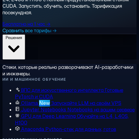
CUDA. Запустить, обучить, остановить. Тарификация
посекундная.
Бесплатно на 1 час →
Сравнить все тарифы →
Решения
Стеки, которые реально разворачивают AI-разработчики
и инженеры.
ИИ И МАШИННОЕ ОБУЧЕНИЕ
ВПС для искусственного интеллекта
Готовые
PyTorch и CUDA
Ollama
New
Запускайте LLM на своём VPS
Jupyter Notebooks
Notebooks на вашем сервере
GPU для Deep Learning
Обучайте на L4, L40S,
H100
Anaconda
Python-стек для данных, готов