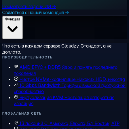
Посмотреть задачи ИИ →
Связаться с нашей командой →
Функции
Что есть в каждом сервере Cloudzy. Стандарт, а не
доплата.
ПРОИЗВОДИТЕЛЬНОСТЬ
AMD EPYC + DDR5
Ядра и память последнего
поколения
Чистое NVMe-хранилище
Никаких HDD, никогда
10 Gbps Bandwidth
Тарифы с высокой пропускной
способностью
Виртуализация KVM
Настоящая аппаратная
изоляция
ГЛОБАЛЬНАЯ СЕТЬ
13 локаций
С. Америка, Европа, Бл. Восток, АТР