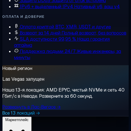
Защита DDoS
Защита от атак встроена
IPv6 + выделенный IPv4
Нативный v6, ваш v4
ОПЛАТА И ДОВЕРИЕ
Оплата криптой
BTC, XMR, USDT и другие
Возврат за 14 дней
Полный возврат, без вопросов
SLA доступности 99,95 %
Наша гарантия
аптайма
Поддержка людьми 24/7
Живые инженеры, за
минуты
Новый регион
Las Vegas запущен
Наша 13-я локация: AMD EPYC, чистый NVMe и сеть 40
Гбит/с в Неваде. Разверните за 60 секунд.
Развернуть в Лас-Вегасе →
Все 13 локаций →
Маркетплейс