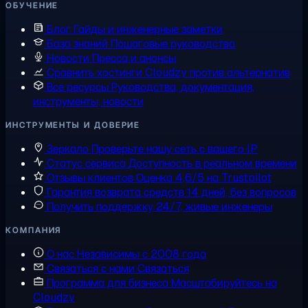
ОБУЧЕНИЕ
Блог
Гайды и инженерные заметки
База знаний
Пошаговые руководства
Новости
Пресса и анонсы
Сравнить хостинги
Cloudzy против альтернатив
Все ресурсы
Руководства, документация,
инструменты, новости
ИНСТРУМЕНТЫ И ДОВЕРИЕ
Зеркало
Проверьте нашу сеть с вашего IP
Статус сервиса
Доступность в реальном времени
Отзывы клиентов
Оценка 4,6/5 на Trustpilot
Гарантия возврата средств
14 дней, без вопросов
Получить поддержку
24/7, живые инженеры
КОМПАНИЯ
О нас
Независимы с 2008 года
Связаться с нами
Связаться
Программа для бизнеса
Масштабируйтесь на
Cloudzy