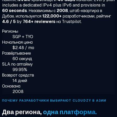
includes a dedicated IPv4 plus IPv6 and provisions in
60 seconds
. Независимы с
2008
, штаб-квартира в
Дубае, используется
122,000+
разработчиками, рейтинг
4.6 / 5
by
764+ reviewers
на Trustpilot.
Регионы
SGP + TYO
Начальная цена
$2.48 / mo
Развёртывание
60 секунд
SLA по аптайму
99.95%
Возврат средств
14 дней
Основана
2008
ПОЧЕМУ РАЗРАБОТЧИКИ ВЫБИРАЮТ CLOUDZY В АЗИИ
Два региона,
одна платформа.