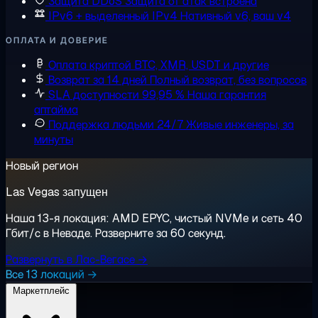
Защита DDoS
Защита от атак встроена
IPv6 + выделенный IPv4
Нативный v6, ваш v4
ОПЛАТА И ДОВЕРИЕ
Оплата криптой
BTC, XMR, USDT и другие
Возврат за 14 дней
Полный возврат, без вопросов
SLA доступности 99,95 %
Наша гарантия
аптайма
Поддержка людьми 24/7
Живые инженеры, за
минуты
Новый регион
Las Vegas запущен
Наша 13-я локация: AMD EPYC, чистый NVMe и сеть 40
Гбит/с в Неваде. Разверните за 60 секунд.
Развернуть в Лас-Вегасе →
Все 13 локаций →
Маркетплейс