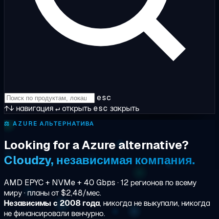
esc
↑↓
навигация
↵
открыть
esc
закрыть
⚖️
AZURE АЛЬТЕРНАТИВА
Looking for a Azure alternative?
Cloudzy, независимая компания.
AMD EPYC + NVMe + 40 Gbps · 12 регионов по всему
миру · планы от $2,48/мес.
Независимы с 2008 года
, никогда не выкупали, никогда
не финансировали венчурно.