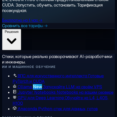
CUDA. Запустить, обучить, остановить. Тарификация
посекундная.
Бесплатно на 1 час →
Сравнить все тарифы →
Решения
Стеки, которые реально разворачивают AI-разработчики
и инженеры.
ИИ И МАШИННОЕ ОБУЧЕНИЕ
ВПС для искусственного интеллекта
Готовые
PyTorch и CUDA
Ollama
New
Запускайте LLM на своём VPS
Jupyter Notebooks
Notebooks на вашем сервере
GPU для Deep Learning
Обучайте на L4, L40S,
H100
Anaconda
Python-стек для данных, готов