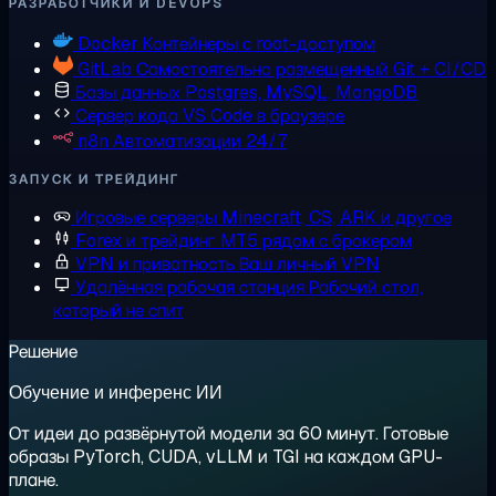
РАЗРАБОТЧИКИ И DEVOPS
Docker
Контейнеры с root-доступом
GitLab
Самостоятельно размещенный Git + CI/CD
Базы данных
Postgres, MySQL, MongoDB
Сервер кода
VS Code в браузере
n8n
Автоматизации 24/7
ЗАПУСК И ТРЕЙДИНГ
Игровые серверы
Minecraft, CS, ARK и другое
Forex и трейдинг
MT5 рядом с брокером
VPN и приватность
Ваш личный VPN
Удалённая рабочая станция
Рабочий стол,
который не спит
Решение
Обучение и инференс ИИ
От идеи до развёрнутой модели за 60 минут. Готовые
образы PyTorch, CUDA, vLLM и TGI на каждом GPU-
плане.