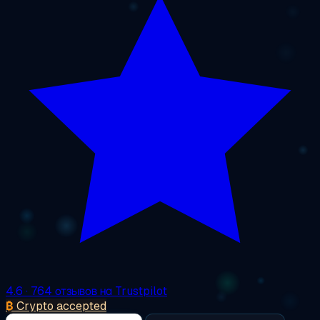
4.6
· 764 отзывов на Trustpilot
₿
Crypto accepted