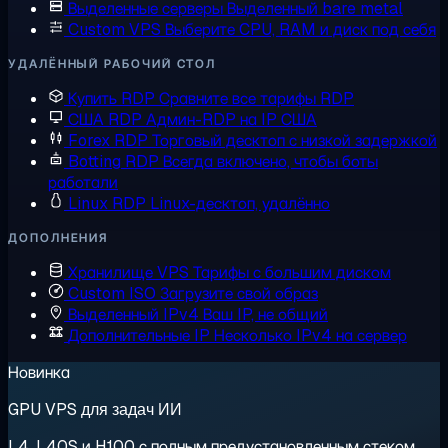
Выделенные серверы
Выделенный bare metal
Custom VPS
Выберите CPU, RAM и диск под себя
УДАЛЁННЫЙ РАБОЧИЙ СТОЛ
Купить RDP
Сравните все тарифы RDP
США RDP
Админ-RDP на IP США
Forex RDP
Торговый десктоп с низкой задержкой
Botting RDP
Всегда включено, чтобы боты
работали
Linux RDP
Linux-десктоп, удалённо
ДОПОЛНЕНИЯ
Хранилище VPS
Тарифы с большим диском
Custom ISO
Загрузите свой образ
Выделенный IPv4
Ваш IP, не общий
Дополнительные IP
Несколько IPv4 на сервер
Новинка
GPU VPS для задач ИИ
L4, L40S и H100 с полным предустановленным стеком