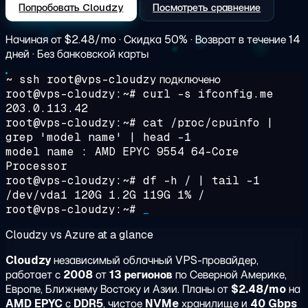
Попробовать Cloudzy
Посмотреть сравнение
Начиная от
$2.48/mo
· Скидка 50% · Возврат в течение 14
дней · Без банковской карты
~ ssh root@vps-cloudzy
подключено
root@vps-cloudzy:~#
curl -s ifconfig.me
203.0.113.42
root@vps-cloudzy:~#
cat /proc/cpuinfo |
grep 'model name' | head -1
model name : AMD EPYC 9554 64-Core
Processor
root@vps-cloudzy:~#
df -h / | tail -1
/dev/vda1 120G 1.2G 119G 1% /
root@vps-cloudzy:~#
_
Cloudzy vs Azure at a glance
Cloudzy
независимый облачный VPS-провайдер,
работает с
2008
от
13 регионов
по Северной Америке,
Европе, Ближнему Востоку и Азии. Планы от
$2.48/mo
на
AMD EPYC
с
DDR5
, чистое
NVMe
хранилище и
40 Gbps