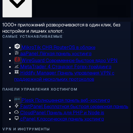
1000+ приложений разворачиваются в один клик, без
настройки и лишних хлопот.
САМЫЕ УСТАНАВЛИВАЕМЫЕ
MikroTik CHR
RouterOS в облаке
aaPanel
Лёгкая панель хостинга
WireGuard
Современное быстрое ядро VPN
MetaTrader 4
Стандарт Forex-трейдинга
Hiddify Manager
Панель управления VPN с
поддержкой нескольких протоколов
ПАНЕЛИ УПРАВЛЕНИЯ ХОСТИНГОМ
Plesk
Полноценная панель веб-хостинга
FastPanel
Бесплатная быстрая серверная панель
CloudPanel
Панель для PHP и Node.js
cPanel
Классическая панель хостинга
VPN И ИНСТРУМЕНТЫ