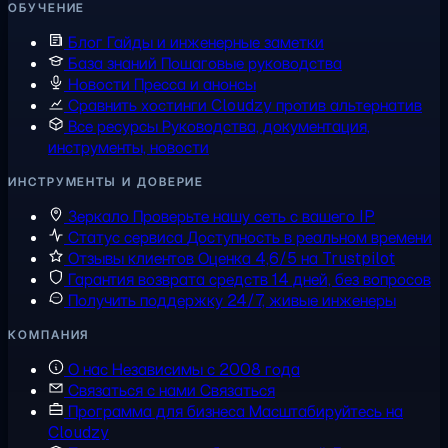
ОБУЧЕНИЕ
Блог
Гайды и инженерные заметки
База знаний
Пошаговые руководства
Новости
Пресса и анонсы
Сравнить хостинги
Cloudzy против альтернатив
Все ресурсы
Руководства, документация,
инструменты, новости
ИНСТРУМЕНТЫ И ДОВЕРИЕ
Зеркало
Проверьте нашу сеть с вашего IP
Статус сервиса
Доступность в реальном времени
Отзывы клиентов
Оценка 4,6/5 на Trustpilot
Гарантия возврата средств
14 дней, без вопросов
Получить поддержку
24/7, живые инженеры
КОМПАНИЯ
О нас
Независимы с 2008 года
Связаться с нами
Связаться
Программа для бизнеса
Масштабируйтесь на
Cloudzy