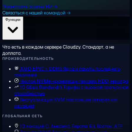
Посмотреть задачи ИИ →
Связаться с нашей командой →
Функции
Что есть в каждом сервере Cloudzy. Стандарт, а не
доплата.
ПРОИЗВОДИТЕЛЬНОСТЬ
AMD EPYC + DDR5
Ядра и память последнего
поколения
Чистое NVMe-хранилище
Никаких HDD, никогда
10 Gbps Bandwidth
Тарифы с высокой пропускной
способностью
Виртуализация KVM
Настоящая аппаратная
изоляция
ГЛОБАЛЬНАЯ СЕТЬ
13 локаций
С. Америка, Европа, Бл. Восток, АТР