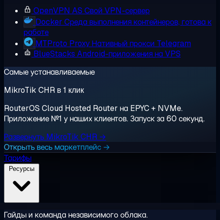
OpenVPN AS
Свой VPN-сервер
Docker
Среда выполнения контейнеров, готова к
работе
MTProto Proxy
Нативный прокси Telegram
BlueStacks
Android-приложения на VPS
Самые устанавливаемые
MikroTik CHR в 1 клик
RouterOS Cloud Hosted Router на EPYC + NVMe.
Приложение №1 у наших клиентов. Запуск за 60 секунд.
Развернуть MikroTik CHR →
Открыть весь маркетплейс →
Тарифы
Ресурсы
Гайды и команда независимого облака.